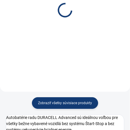
12V (P8014)
€97,90
€119
€79,59 bez DPH
€96,75 bez DPH
Do košíka
Do košíka
Autobatéria VARTA BLUE
Dynamic (DYNAMIC SLI) 80Ah,
Autobatérie Power Bull,
12V, F17 - najvýhodnejšie ceny na
autobatérie do každého vozidla,
trhu. Autobatérie skladom
kvalitné autobatérie Banner.
odosielame do 24 h.
www.battery-import.sk
Zobraziť všetky súvisiace produkty
Autobatérie radu DURACELL Advanced sú ideálnou voľbou pre
všetky bežne vybavené vozidlá bez systému Štart-Stop a bez
systému rekuperácie brzdnej energie.