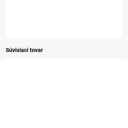
−
+
Pridať do košíka
OPÝTAŤ SA
STRÁŽIŤ
Súvisiaci tovar
E2868
E2818
SKLADOM
SKLADOM
(12 KS)
(14 KS)
Autobatéria Banner
Autobatéria VARTA Blue
Power Bull P80 14, 80Ah,
Dynamic 80Ah, 12V, F17