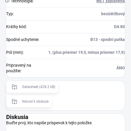
?
Technológia
:
WET zaplavená
Typ
:
bezúdržbový
Krátky kód
:
DA 80
Spodné uchytenie
:
B13 - spodní patka
Pól (mm)
:
1, (plus priemer 19,5, mínus priemer 17,9)
Pripravený na
ÁNO
použitie
:
Datasheet (428.2 kB)
Návod k obsluze
Diskusia
Buďte prvý, kto napíše príspevok k tejto položke.