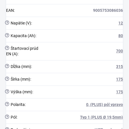
EAN
:
9005753086036
?
Napätie (V)
:
12
?
Kapacita (Ah)
:
80
?
Štartovací prúd
700
EN (A)
:
?
Dĺžka (mm)
:
315
?
Šírka (mm)
:
175
?
Výška (mm)
:
175
?
Polarita
:
0, (PLUS) pól vpravo
?
Pól
:
Typ 1 (PLUS Ø 19,5mm)