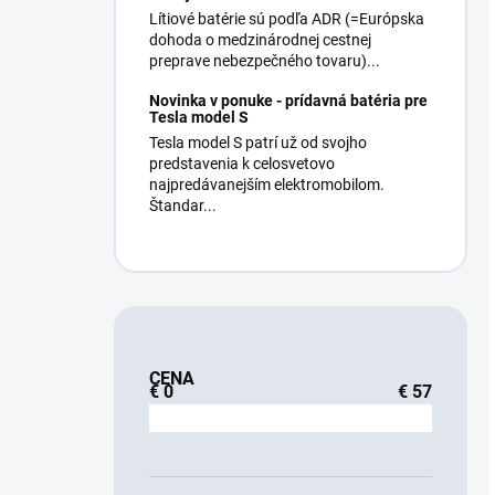
Lítiové batérie sú podľa ADR (=Európska
dohoda o medzinárodnej cestnej
preprave nebezpečného tovaru)...
Novinka v ponuke - prídavná batéria pre
Tesla model S
Tesla model S patrí už od svojho
predstavenia k celosvetovo
najpredávanejším elektromobilom.
Štandar...
CENA
€
0
€
57