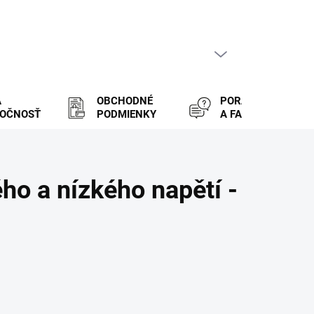
PRÁZDNY KOŠÍK
NÁKUPNÝ
KOŠÍK
A
OBCHODNÉ
PORADENSTVO
LOČNOSŤ
PODMIENKY
A FAQ
ho a nízkého napětí -