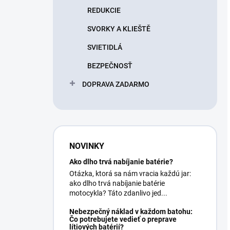
REDUKCIE
SVORKY A KLIEŠTĚ
SVIETIDLÁ
BEZPEČNOSŤ
DOPRAVA ZADARMO
NOVINKY
Ako dlho trvá nabíjanie batérie?
Otázka, ktorá sa nám vracia každú jar:
ako dlho trvá nabíjanie batérie
motocykla? Táto zdanlivo jed...
Nebezpečný náklad v každom batohu:
Čo potrebujete vedieť o preprave
lítiových batérií?