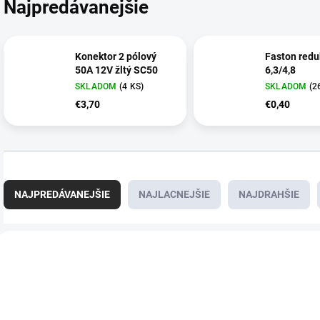
Najpredávanejšie
Konektor 2 pólový
Faston redu
50A 12V žltý SC50
6,3/4,8
SKLADOM
(4 KS)
SKLADOM
(2
€3,70
€0,40
R
a
NAJPREDÁVANEJŠIE
NAJLACNEJŠIE
NAJDRAHŠIE
d
e
n
V
i
ý
E5677
e
p
p
i
r
s
o
p