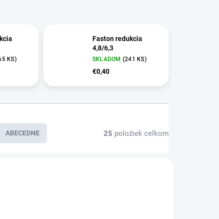
kcia
Faston redukcia
4,8/6,3
65 KS)
SKLADOM
(241 KS)
€0,40
25
položiek celkom
ABECEDNE
E6918
E6917