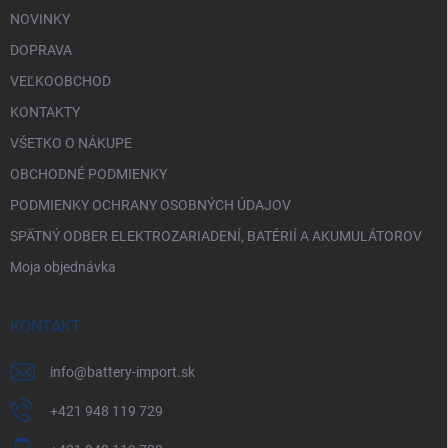
s
NOVINKY
u
DOPRAVA
VEĽKOOBCHOD
KONTAKTY
VŠETKO O NÁKUPE
OBCHODNÉ PODMIENKY
PODMIENKY OCHRANY OSOBNÝCH ÚDAJOV
SPÄTNÝ ODBER ELEKTROZARIADENÍ, BATÉRIÍ A AKUMULÁTOROV
Moja objednávka
KONTAKT
info
@
battery-import.sk
+421 948 119 729