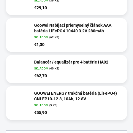
SKLADOM
(39 KS)
€29,10
Goowei Nabíjací priemyselný článok AAA,
batéria LiFePO4 10440 3.2V 280mAh
SKLADOM
(62 KS)
€1,30
Balancér / equalizér pre 4 batérie HA02
SKLADOM
(40 KS)
€62,70
GOOWEI ENERGY trakčná batéria (LiFePO4)
CNLFP10-12.8, 10Ah, 12.8V
SKLADOM
(9 KS)
€55,90