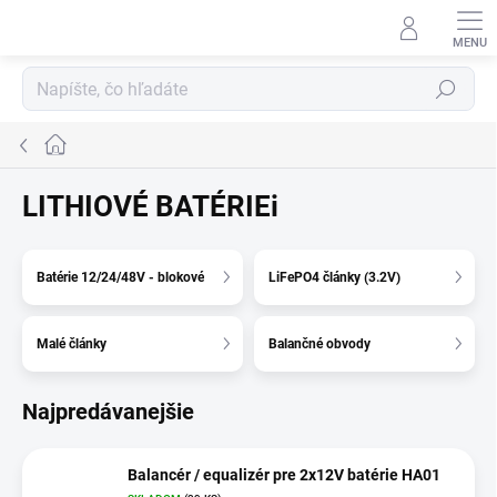
Prejsť
na
obsah
Hľadať
Domov
LITHIOVÉ BATÉRIEi
Batérie 12/24/48V - blokové
LiFePO4 články (3.2V)
Malé články
Balančné obvody
Najpredávanejšie
Balancér / equalizér pre 2x12V batérie HA01