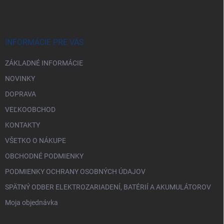
r
n
p
v
i
ä
k
e
t
y
v
i
INFORMÁCIE PRE VÁS
ý
e
p
ZÁKLADNÉ INFORMÁCIE
i
s
NOVINKY
u
DOPRAVA
VEĽKOOBCHOD
KONTAKTY
VŠETKO O NÁKUPE
OBCHODNÉ PODMIENKY
PODMIENKY OCHRANY OSOBNÝCH ÚDAJOV
SPÄTNÝ ODBER ELEKTROZARIADENÍ, BATÉRIÍ A AKUMULÁTOROV
Moja objednávka