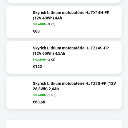
Skyrich Lithium motobatérie HJTX14H-FP
(12V 48Wh) 4Ah
SKLADOM
(3 KS)
€83
Skyrich Lithium motobatérie HJTZ14S-FP
(12V 60Wh) 4,5Ah
SKLADOM
(2 KS)
€122
Skyrich Lithium motobatérie HJTZ7S-FP (12V
28,8Wh) 2,4Ah
SKLADOM
(1 KS)
€63,60
R