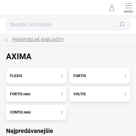
Prejsť
na
obsah
Hľadať
PRIEMYSELNÉ NABÍJAČKY
AXIMA
FLEXIS
FORTIS
FORTIS mini
VOLTIS
CONTIS mini
Najpredávanejšie