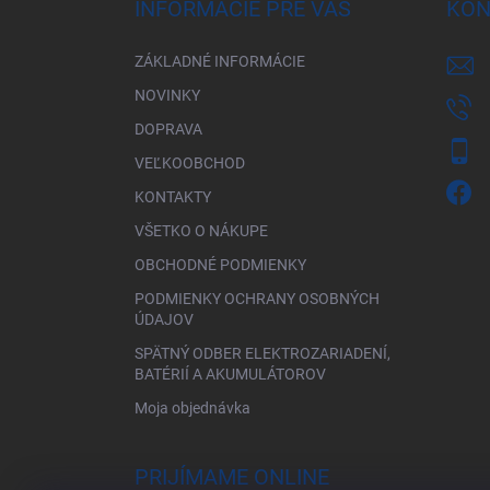
ä
INFORMÁCIE PRE VÁS
KON
t
i
ZÁKLADNÉ INFORMÁCIE
e
NOVINKY
DOPRAVA
VEĽKOOBCHOD
KONTAKTY
VŠETKO O NÁKUPE
OBCHODNÉ PODMIENKY
PODMIENKY OCHRANY OSOBNÝCH
ÚDAJOV
SPÄTNÝ ODBER ELEKTROZARIADENÍ,
BATÉRIÍ A AKUMULÁTOROV
Moja objednávka
PRIJÍMAME ONLINE