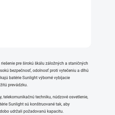
éria
ou pre
 a
becne.
 riešenie pre širokú škálu záložných a staničných
ysokú bezpečnosť, odolnosť proti vytečeniu a dlhú
ajú batérie Sunlight výborné vybíjacie
žitú prevádzku.
y, telekomunikačnú techniku, núdzové osvetlenie,
térie Sunlight sú konštruované tak, aby
odobo udržali požadovanú kapacitu.