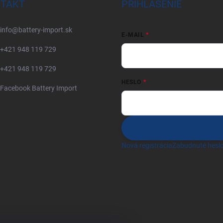
TAKT
PRIHLÁSENIE
info
@
battery-import.sk
E-MAIL
+421 948 119 729
+421 948 119 729
HESLO
Facebook Battery Import
Nová registrácia
Zabudnuté hesl