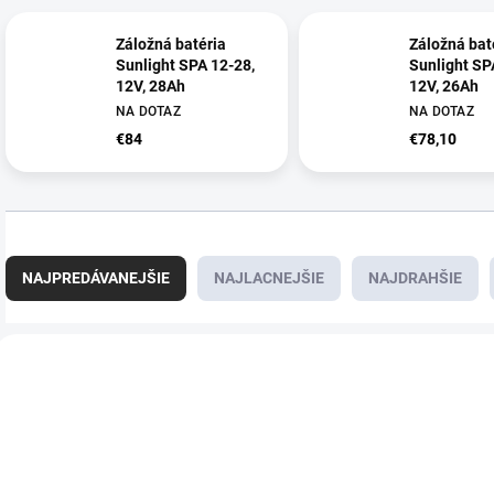
Záložná batéria
Záložná bat
Sunlight SPA 12-28,
Sunlight SP
12V, 28Ah
12V, 26Ah
NA DOTAZ
NA DOTAZ
€84
€78,10
R
a
NAJPREDÁVANEJŠIE
NAJLACNEJŠIE
NAJDRAHŠIE
d
e
n
V
i
ý
E8851
e
p
p
i
r
s
o
p
d
r