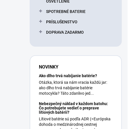
OSVETLENIE
SPOTREBNÉ BATERIE
PRÍSLUŠENSTVO
DOPRAVA ZADARMO
NOVINKY
Ako dlho trvá nabíjanie batérie?
Otázka, ktorá sa nám vracia každú jar:
ako dlho trvá nabíjanie batérie
motocykla? Táto zdanlivo jed...
Nebezpečný náklad v každom batohu:
Čo potrebujete vedieť o preprave
lítiových batérií?
Lítiové batérie sú podľa ADR (=Európska
dohoda o medzinárodnej cestnej