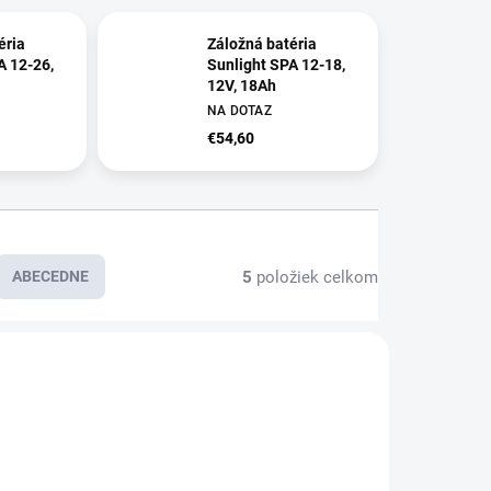
éria
Záložná batéria
A 12-26,
Sunlight SPA 12-18,
12V, 18Ah
NA DOTAZ
€54,60
5
položiek celkom
ABECEDNE
E8850
E8849