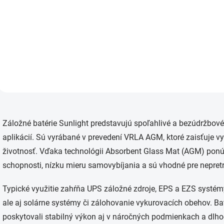
Záložná (staničná) batéria
Záložná (staničná) bat
AGM s dlhou životnosťou pre
AGM s dlhou životnosť
aplikácie UPS, EPS, EZS a
aplikácie UPS, EPS, EZS
režimy „stand by“ všeobecne.
režimy „stand by“ všeo
O
v
Záložné batérie Sunlight predstavujú spoľahlivé a bezúdržbové
l
á
aplikácií. Sú vyrábané v prevedení VRLA AGM, ktoré zaisťuje v
d
životnosť. Vďaka technológii Absorbent Glass Mat (AGM) ponúk
a
c
schopnosti, nízku mieru samovybíjania a sú vhodné pre nepretr
i
e
Typické využitie zahŕňa UPS záložné zdroje, EPS a EZS systém
p
r
ale aj solárne systémy či zálohovanie vykurovacích obehov. Ba
v
poskytovali stabilný výkon aj v náročných podmienkach a dlh
k