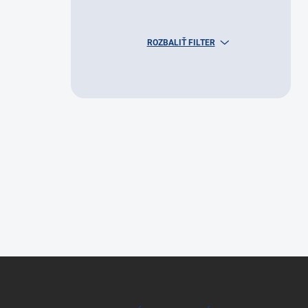
ROZBALIŤ FILTER
Z
á
p