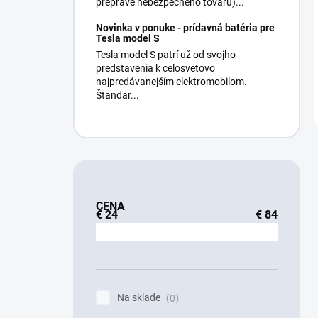
preprave nebezpečného tovaru)...
Novinka v ponuke - prídavná batéria pre
Tesla model S
Tesla model S patrí už od svojho
predstavenia k celosvetovo
najpredávanejším elektromobilom.
Štandar...
CENA
€
24
€
84
Na sklade
0