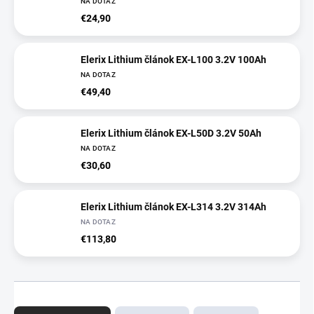
NA DOTAZ
€24,90
Elerix Lithium článok EX-L100 3.2V 100Ah
NA DOTAZ
€49,40
Elerix Lithium článok EX-L50D 3.2V 50Ah
NA DOTAZ
€30,60
Elerix Lithium článok EX-L314 3.2V 314Ah
NA DOTAZ
€113,80
R