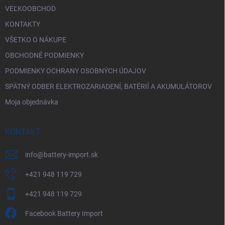
i
VEĽKOOBCHOD
s
u
KONTAKTY
VŠETKO O NÁKUPE
OBCHODNÉ PODMIENKY
PODMIENKY OCHRANY OSOBNÝCH ÚDAJOV
SPÄTNÝ ODBER ELEKTROZARIADENÍ, BATÉRIÍ A AKUMULÁTOROV
Moja objednávka
KONTAKT
info
@
battery-import.sk
+421 948 119 729
+421 948 119 729
Facebook Battery Import