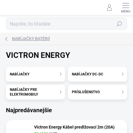
Prejsť
na
obsah
Hľadať
NABÍJAČKY BATÉRIÍ
VICTRON ENERGY
NABÍJAČKY
NABÍJAČKY DC-DC
NABÍJAČKY PRE
PRÍSLUŠENSTVO
ELEKTROMOBILY
Najpredávanejšie
Victron Energy Kábel predlžovací 2m (20A)