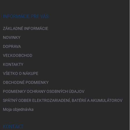
i
ä
k
e
t
y
v
i
INFORMÁCIE PRE VÁS
ý
e
p
ZÁKLADNÉ INFORMÁCIE
i
s
NOVINKY
u
DOPRAVA
VEĽKOOBCHOD
KONTAKTY
VŠETKO O NÁKUPE
OBCHODNÉ PODMIENKY
PODMIENKY OCHRANY OSOBNÝCH ÚDAJOV
SPÄTNÝ ODBER ELEKTROZARIADENÍ, BATÉRIÍ A AKUMULÁTOROV
Moja objednávka
KONTAKT