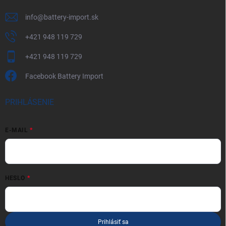
info
@
battery-import.sk
+421 948 119 729
+421 948 119 729
Facebook Battery Import
PRIHLÁSENIE
E-MAIL
HESLO
Prihlásiť sa