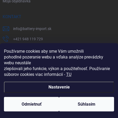
Moja objednávka
KONTAKT
info
@
battery-import.sk
+421 948 119 729
+421 948 119 729
Používame cookies aby sme Vám umožnili
pohodlné pozeranie webu a vďaka analýze prevádzky
Facebook Battery Import
webu neustále
zlepšovali jeho funkcie, výkon a použiteľnosť. Používanie
PRIHLÁSENIE
súborov cookies viac informácií -
TU
Nastavenie
E-MAIL
Odmietnuť
Súhlasím
HESLO