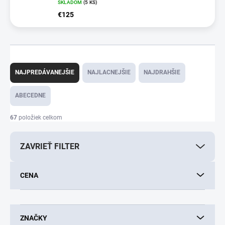
SKLADOM
(5 KS)
€125
R
a
NAJPREDÁVANEJŠIE
NAJLACNEJŠIE
NAJDRAHŠIE
d
e
ABECEDNE
n
i
67
položiek celkom
e
p
ZAVRIEŤ FILTER
r
o
d
CENA
u
k
t
o
ZNAČKY