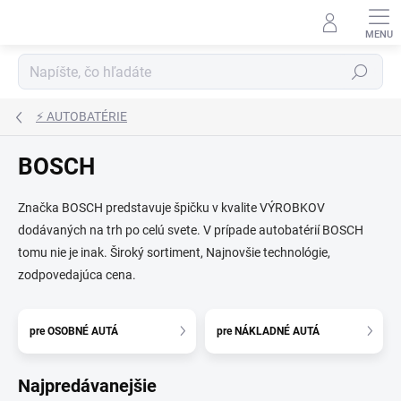
Prejsť
na
obsah
Hľadať
⚡ AUTOBATÉRIE
BOSCH
Značka BOSCH predstavuje špičku v kvalite VÝROBKOV
dodávaných na trh po celú svete. V prípade autobatérií BOSCH
tomu nie je inak. Široký sortiment, Najnovšie technológie,
zodpovedajúca cena.
pre OSOBNÉ AUTÁ
pre NÁKLADNÉ AUTÁ
Najpredávanejšie