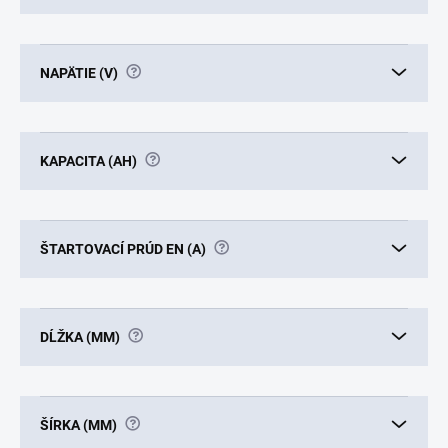
v
?
NAPÄTIE (V)
?
KAPACITA (AH)
?
ŠTARTOVACÍ PRÚD EN (A)
?
DĹŽKA (MM)
?
ŠÍRKA (MM)