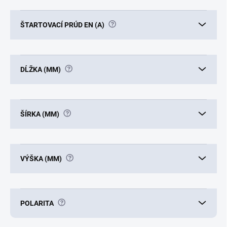
?
ŠTARTOVACÍ PRÚD EN (A)
?
DĹŽKA (MM)
?
ŠÍRKA (MM)
?
VÝŠKA (MM)
?
POLARITA