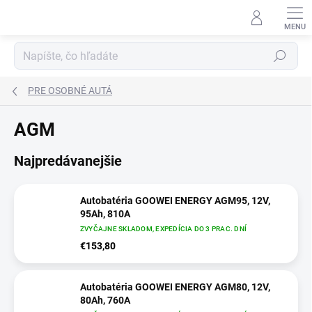
Prejsť
na
obsah
Hľadať
PRE OSOBNÉ AUTÁ
AGM
Najpredávanejšie
Autobatéria GOOWEI ENERGY AGM95, 12V,
95Ah, 810A
ZVYČAJNE SKLADOM, EXPEDÍCIA DO 3 PRAC. DNÍ
€153,80
Autobatéria GOOWEI ENERGY AGM80, 12V,
80Ah, 760A