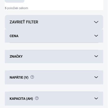
n
i
5
položiek celkom
e
p
ZAVRIEŤ FILTER
r
o
d
CENA
u
k
t
o
ZNAČKY
v
?
NAPÄTIE (V)
?
KAPACITA (AH)