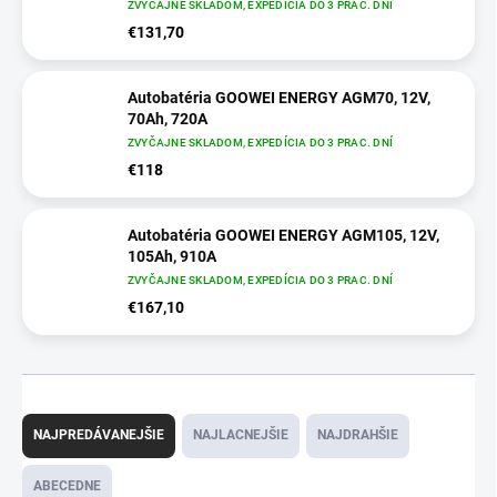
ZVYČAJNE SKLADOM, EXPEDÍCIA DO 3 PRAC. DNÍ
€131,70
Autobatéria GOOWEI ENERGY AGM70, 12V,
70Ah, 720A
ZVYČAJNE SKLADOM, EXPEDÍCIA DO 3 PRAC. DNÍ
€118
Autobatéria GOOWEI ENERGY AGM105, 12V,
105Ah, 910A
ZVYČAJNE SKLADOM, EXPEDÍCIA DO 3 PRAC. DNÍ
€167,10
R
a
NAJPREDÁVANEJŠIE
NAJLACNEJŠIE
NAJDRAHŠIE
d
e
ABECEDNE