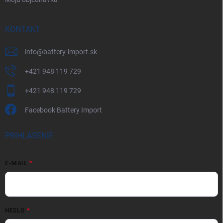
KONTAKT
info
@
battery-import.sk
+421 948 119 729
+421 948 119 729
Facebook Battery Import
PRIHLÁSENIE
E-MAIL
HESLO