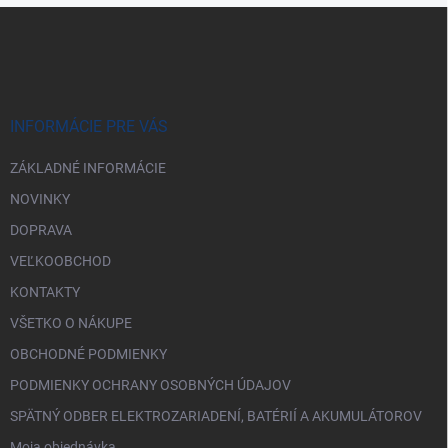
d
Z
a
á
c
p
i
e
ä
p
t
r
i
INFORMÁCIE PRE VÁS
v
e
k
ZÁKLADNÉ INFORMÁCIE
y
v
NOVINKY
ý
p
DOPRAVA
i
VEĽKOOBCHOD
s
u
KONTAKTY
VŠETKO O NÁKUPE
OBCHODNÉ PODMIENKY
PODMIENKY OCHRANY OSOBNÝCH ÚDAJOV
SPÄTNÝ ODBER ELEKTROZARIADENÍ, BATÉRIÍ A AKUMULÁTOROV
Moja objednávka