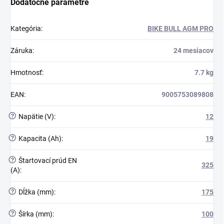
Dodatočné parametre
Kategória
:
BIKE BULL AGM PRO
Záruka
:
24 mesiacov
Hmotnosť
:
7.7 kg
EAN
:
9005753089808
?
Napätie (V)
:
12
?
Kapacita (Ah)
:
19
?
Štartovací prúd EN
325
(A)
:
?
Dĺžka (mm)
:
175
?
Šírka (mm)
:
100