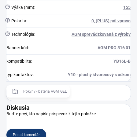
?
Výška (mm)
:
155
?
Polarita
:
0, (PLUS) pól vpravo
?
Technológia
:
AGM sprevádzkovaná z výroby
Banner kód
:
AGM PRO 516 01
kompatibilita
:
YB16L-B
typ kontaktov
:
Y10 - plochý štvorecový s očkom
Pokyny - batéria AGM, GEL
Diskusia
Buďte prvý, kto napíše príspevok k tejto položke.
Pridať komentár