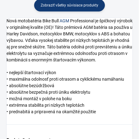
Zobraziť všetky súvisiace produkty
Nová motobatéria Bike Bull
AGM
Professional je špičkový výrobok
v originálnej kvalite (OE)! Táto prémiová AGM batéria sa používa u
Harley Davidson, motocyklov BMW, motocyklov s ABS a bohatou
výbavou. Vďaka vysokej stabilite pri nízkych teplotách je vhodná
aj pre snežné skútre. Táto batéria odolná proti prevráteniu a úniku
elektrolytu sa vyznačuje extrémnou odolnosťou proti otrasom v
kombinácii s enormným štartovacím výkonom.
• nejlepší štartovací výkon
• maximálna odolnosť proti otrasom a cyklickému namáhaniu
• absolútne bezúdržbová
• absolútne bezpečná proti úniku elektrolytu
• možná montáž v polohe na boku
• extrémna stabilita pri nízkych teplotách
• prednabitá a pripravená na okamžité použitie