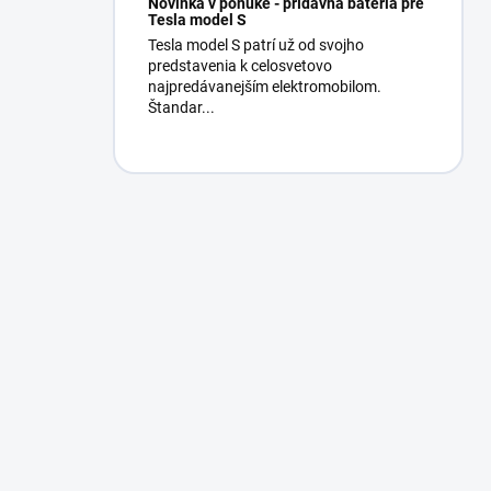
Novinka v ponuke - prídavná batéria pre
Tesla model S
Tesla model S patrí už od svojho
predstavenia k celosvetovo
najpredávanejším elektromobilom.
Štandar...