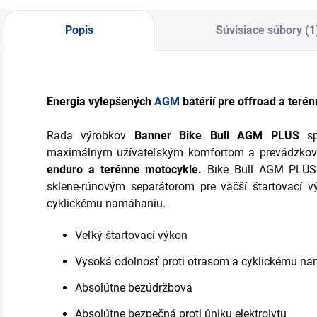
v
r
Popis
Súvisiace súbory (1
Energia vylepšených
AGM
batérií pre offroad a teré
Rada výrobkov
Banner Bike Bull AGM PLUS
spá
maximálnym užívateľským komfortom a prevádzkov
enduro a terénne motocykle.
Bike Bull AGM PLUS j
sklene-rúnovým separátorom pre väčší štartovací v
cyklickému namáhaniu.
Veľký štartovací výkon
Vysoká odolnosť proti otrasom a cyklickému n
Absolútne bezúdržbová
Absolútne bezpečná proti úniku elektrolytu