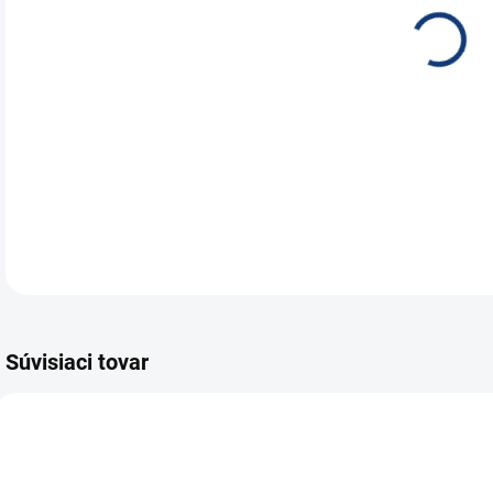
Mot
10A
DETA
Súvisiaci tovar
E4407
E7535