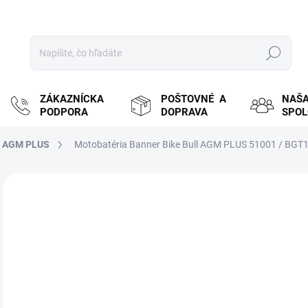
Hľadať
ZÁKAZNÍCKA
POŠTOVNÉ A
NAŠ
PODPORA
DOPRAVA
SPO
L AGM PLUS
Motobatéria Banner Bike Bull AGM PLUS 51001 / BGT1
ZNAČKA:
BANNER
MOŽ
DOR
€4
€36
Jedn
ZVY
cena