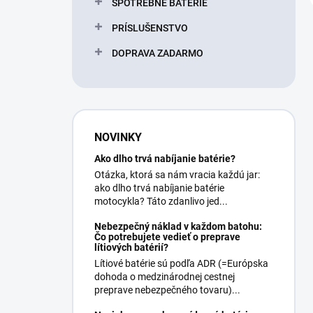
SPOTREBNÉ BATERIE
PRÍSLUŠENSTVO
DOPRAVA ZADARMO
NOVINKY
Ako dlho trvá nabíjanie batérie?
Otázka, ktorá sa nám vracia každú jar:
ako dlho trvá nabíjanie batérie
motocykla? Táto zdanlivo jed...
Nebezpečný náklad v každom batohu:
Čo potrebujete vedieť o preprave
lítiových batérií?
Lítiové batérie sú podľa ADR (=Európska
dohoda o medzinárodnej cestnej
preprave nebezpečného tovaru)...