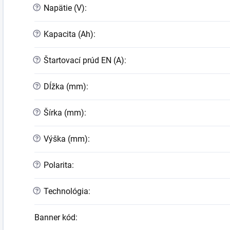
?
Napätie (V)
:
?
Kapacita (Ah)
:
?
Štartovací prúd EN (A)
:
?
Dĺžka (mm)
:
?
Šírka (mm)
:
?
Výška (mm)
:
?
Polarita
:
?
Technológia
:
Banner kód
: