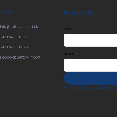
TAKT
PRIHLÁSENIE
info
@
battery-import.sk
E-MAIL
+421 948 119 729
+421 948 119 729
HESLO
Facebook Battery Import
Nová registrácia
Zabudnuté hesl