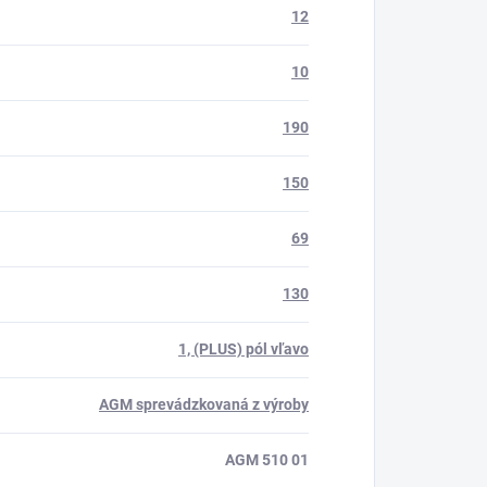
12
10
190
150
69
130
1, (PLUS) pól vľavo
AGM sprevádzkovaná z výroby
AGM 510 01