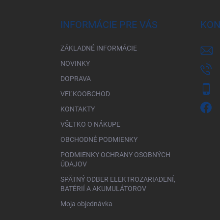
p
ä
INFORMÁCIE PRE VÁS
KON
t
i
ZÁKLADNÉ INFORMÁCIE
e
NOVINKY
DOPRAVA
VEĽKOOBCHOD
KONTAKTY
VŠETKO O NÁKUPE
OBCHODNÉ PODMIENKY
PODMIENKY OCHRANY OSOBNÝCH
ÚDAJOV
SPÄTNÝ ODBER ELEKTROZARIADENÍ,
BATÉRIÍ A AKUMULÁTOROV
Moja objednávka