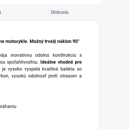
ybitej batérie,
ežimom trvalého...
)
Diskusia
nne motocykle. Možný trvalý náklon 90°
ja inovatívnu odolnú konštrukciu s
ou spoľahlivosťou.
Ideálne vhodné pre
e vysoko vyspelá kvalitná batéria so
ýkon, vysokú odolnosť proti otrasom a
amáhaniu