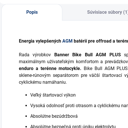
v
r
Popis
Súvisiace súbory (1
Energia vylepšených
AGM
batérií pre offroad a teré
Rada výrobkov
Banner Bike Bull AGM PLUS
spá
maximálnym užívateľským komfortom a prevádzkov
enduro a terénne motocykle.
Bike Bull AGM PLUS j
sklene-rúnovým separátorom pre väčší štartovací v
cyklickému namáhaniu.
Veľký štartovací výkon
Vysoká odolnosť proti otrasom a cyklickému n
Absolútne bezúdržbová
Absolútne bezpečná proti úniku elektrolytu