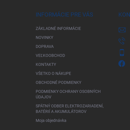
p
ä
INFORMÁCIE PRE VÁS
KON
t
i
ZÁKLADNÉ INFORMÁCIE
e
NOVINKY
DOPRAVA
VEĽKOOBCHOD
KONTAKTY
VŠETKO O NÁKUPE
OBCHODNÉ PODMIENKY
PODMIENKY OCHRANY OSOBNÝCH
ÚDAJOV
SPÄTNÝ ODBER ELEKTROZARIADENÍ,
BATÉRIÍ A AKUMULÁTOROV
Moja objednávka