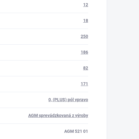
12
18
250
186
82
171
0, (PLUS) pól vpravo
AGM sprevádzkovaná z výroby
AGM 521 01