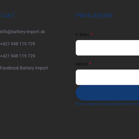
TAKT
PRIHLÁSENIE
info
@
battery-import.sk
E-MAIL
+421 948 119 729
+421 948 119 729
HESLO
Facebook Battery Import
Nová registrácia
Zabudnuté hesl