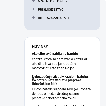
SPOTREBNÉ BATERIE
PRÍSLUŠENSTVO
DOPRAVA ZADARMO
NOVINKY
Ako dlho trvá nabíjanie batérie?
Otázka, ktorá sa nám vracia každú jar:
ako dlho trvá nabíjanie batérie
motocykla? Táto zdanlivo jed...
Nebezpečný náklad v každom batohu:
Čo potrebujete vedieť o preprave
lítiových batérií?
Lítiové batérie sú podľa ADR (=Európska
dohoda o medzinárodnej cestnej
preprave nebezpečného tovaru)...