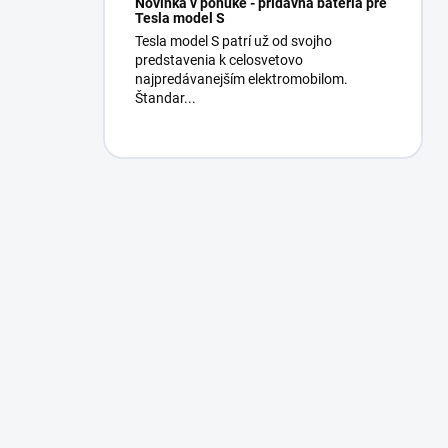
Novinka v ponuke - prídavná batéria pre
Tesla model S
Tesla model S patrí už od svojho
predstavenia k celosvetovo
najpredávanejším elektromobilom.
Štandar...