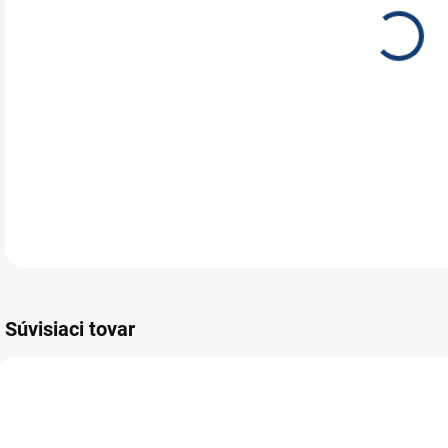
Mot
18A
uza
DETA
Súvisiaci tovar
E4407
E7535