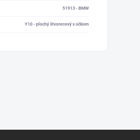
51913 - BMW
Y10 - plochý štvorecový s očkom