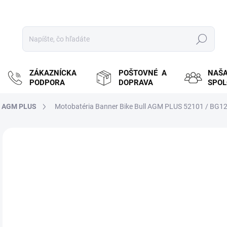
Hľadať
ZÁKAZNÍCKA
POŠTOVNÉ A
NAŠ
PODPORA
DOPRAVA
SPO
L AGM PLUS
Motobatéria Banner Bike Bull AGM PLUS 52101 / BG12
ZNAČKA:
BANNER
MOŽ
DOR
€6
€54
Jedn
SK
cena