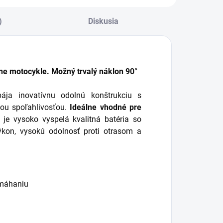
ybitej batérie,
ežimom trvalého...
)
Diskusia
nne motocykle. Možný trvalý náklon 90°
ja inovatívnu odolnú konštrukciu s
ou spoľahlivosťou.
Ideálne vhodné pre
e vysoko vyspelá kvalitná batéria so
ýkon, vysokú odolnosť proti otrasom a
amáhaniu