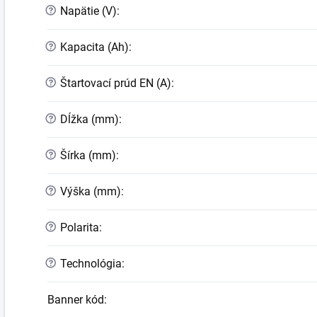
?
Napätie (V)
:
?
Kapacita (Ah)
:
?
Štartovací prúd EN (A)
:
?
Dĺžka (mm)
:
?
Šírka (mm)
:
?
Výška (mm)
:
?
Polarita
:
?
Technológia
:
Banner kód
: