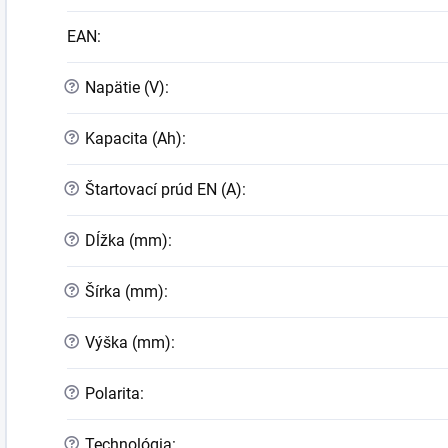
EAN
:
?
Napätie (V)
:
?
Kapacita (Ah)
:
?
Štartovací prúd EN (A)
:
?
Dĺžka (mm)
:
?
Šírka (mm)
:
?
Výška (mm)
:
?
Polarita
:
?
Technológia
: