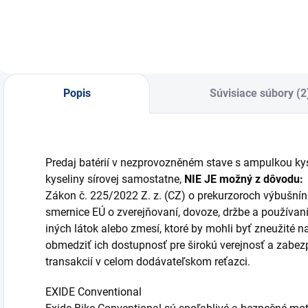
inteligentným
b
nabíjaním, funkciou
F
obnovy úplne
2
vybitej batérie,
režimom trvalého...
Popis
Súvisiace súbory (2
Predaj batérií v nezprovozněném stave s ampulkou kyse
kyseliny sírovej samostatne,
NIE JE možný z dôvodu:
Zákon č. 225/2022 Z. z. (CZ) o prekurzoroch výbušnín
smernice EÚ o zverejňovaní, dovoze, držbe a používa
iných látok alebo zmesí, ktoré by mohli byť zneužité 
obmedziť ich dostupnosť pre širokú verejnosť a zabe
transakcií v celom dodávateľskom reťazci.
EXIDE Conventional