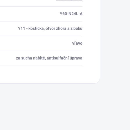
Y60-N24L-A
Y11 - kostička, otvor zhora a z boku
vľavo
za sucha nabité, antisulfační úprava