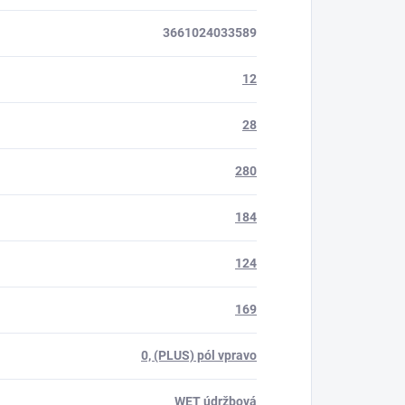
3661024033589
12
28
280
184
124
169
0, (PLUS) pól vpravo
WET údržbová