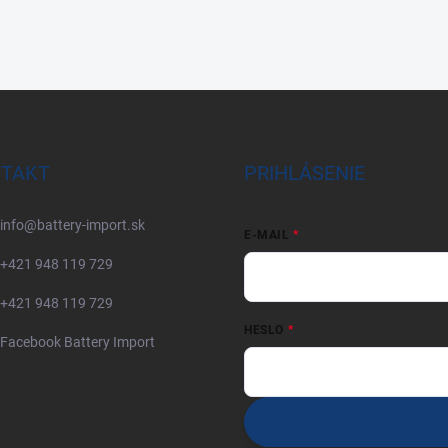
TAKT
PRIHLÁSENIE
info
@
battery-import.sk
E-MAIL
+421 948 119 729
+421 948 119 729
HESLO
Facebook Battery Import