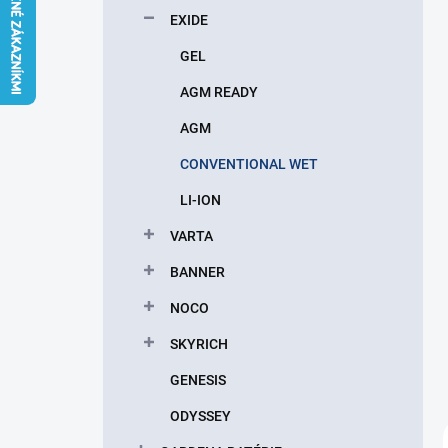
l
EXIDE
GEL
AGM READY
AGM
CONVENTIONAL WET
LI-ION
VARTA
BANNER
NOCO
SKYRICH
GENESIS
ODYSSEY