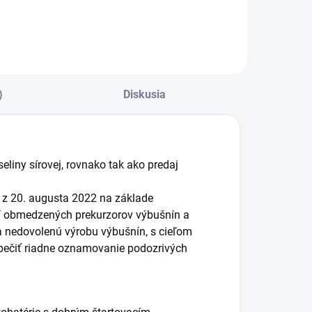
atérií. Nabíjačka
ST ABC-1202, 12V,
A
)
Diskusia
liny sírovej, rovnako tak ako predaj
 z 20. augusta 2022 na základe
ní obmedzených prekurzorov výbušnín a
na nedovolenú výrobu výbušnín, s cieľom
zpečiť riadne oznamovanie podozrivých