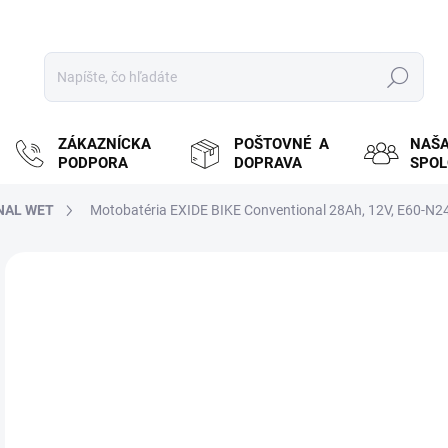
Hľadať
ZÁKAZNÍCKA
POŠTOVNÉ A
NAŠ
PODPORA
DOPRAVA
SPO
NAL WET
Motobatéria EXIDE BIKE Conventional 28Ah, 12V, E60-N2
ZNAČKA:
EXIDE
MOŽ
DOR
€6
€54
Jedn
SK
cena