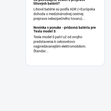
lítiových batérií?
Lítiové batérie sú podľa ADR (=Európska
dohoda o medzinárodnej cestnej
preprave nebezpečného tovaru)...
Novinka v ponuke - prídavná batéria pre
Tesla model S
Tesla model S patrí už od svojho
predstavenia k celosvetovo
najpredávanejším elektromobilom.
Štandar...