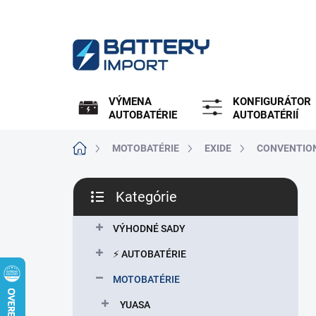
Prejsť
na
obsah
VÝMENA
KONFIGURÁTOR
AUTOBATÉRIE
AUTOBATÉRIÍ
Domov
MOTOBATÉRIE
EXIDE
CONVENTIO
B
Kategórie
o
Preskočiť
č
kategórie
n
VÝHODNÉ SADY
ý
⚡ AUTOBATÉRIE
p
a
MOTOBATÉRIE
n
YUASA
e