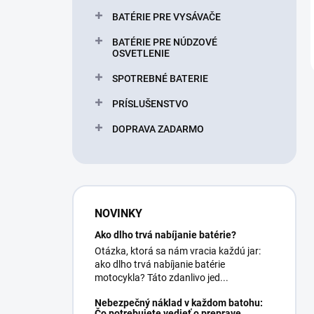
BATÉRIE PRE VYSÁVAČE
BATÉRIE PRE NÚDZOVÉ
OSVETLENIE
SPOTREBNÉ BATERIE
PRÍSLUŠENSTVO
DOPRAVA ZADARMO
NOVINKY
Ako dlho trvá nabíjanie batérie?
Otázka, ktorá sa nám vracia každú jar:
ako dlho trvá nabíjanie batérie
motocykla? Táto zdanlivo jed...
Nebezpečný náklad v každom batohu:
Čo potrebujete vedieť o preprave