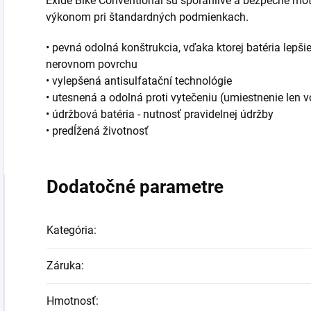
Exide Bike Conventional sú spoľahlivé a bezpečné mo
výkonom pri štandardných podmienkach.
• pevná odolná konštrukcia, vďaka ktorej batéria lepši
nerovnom povrchu
• vylepšená antisulfatační technológie
• utesnená a odolná proti vytečeniu (umiestnenie len v
• údržbová batéria - nutnosť pravidelnej údržby
• predĺžená životnosť
Dodatočné parametre
Kategória
:
Záruka
:
Hmotnosť
: