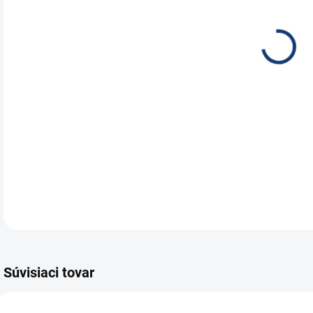
EXID
Moto
225/
prek
Spre
DETA
Súvisiaci tovar