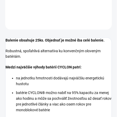
−
+
Pridať do košíka
OPÝTAŤ SA
STRÁŽIŤ
Balenie obsahuje 25ks. Objednať je možné iba celé balenie.
Robustná, spoľahlivá alternatíva ku konvenčným oloveným
batériám.
Medzi najväčšie výhody batérií CYCLON patrí:
na jednotku hmotnosti dodávajú najväčšiu energetickú
hustotu
batérie CYCLON® možno nabiť na 95% kapacitu za menej
ako hodinu a môže sa pochváliť životnosťou až desať rokov
pre jednotlivé články a viac ako osem rokov pre
monoblokové batérie