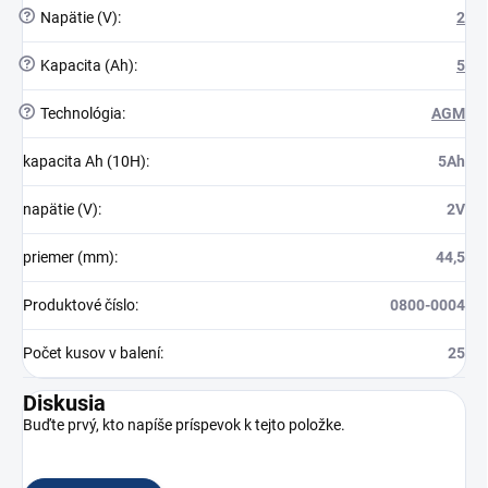
?
Napätie (V)
:
2
?
Kapacita (Ah)
:
5
?
Technológia
:
AGM
kapacita Ah (10H)
:
5Ah
napätie (V)
:
2V
priemer (mm)
:
44,5
Produktové číslo
:
0800-0004
Počet kusov v balení
:
25
Diskusia
Buďte prvý, kto napíše príspevok k tejto položke.