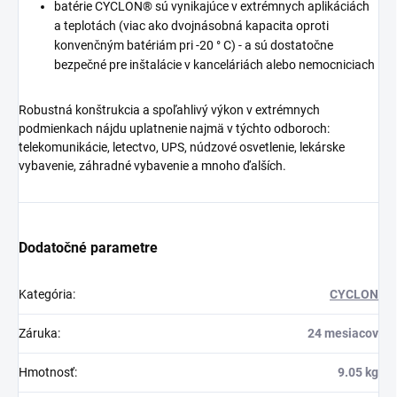
batérie CYCLON® sú vynikajúce v extrémnych aplikáciách
a teplotách (viac ako dvojnásobná kapacita oproti
konvenčným batériám pri -20 ° C) - a sú dostatočne
bezpečné pre inštalácie v kanceláriách alebo nemocniciach
Robustná konštrukcia a spoľahlivý výkon v extrémnych
podmienkach nájdu uplatnenie najmä v týchto odboroch:
telekomunikácie, letectvo, UPS, núdzové osvetlenie, lekárske
vybavenie, záhradné vybavenie a mnoho ďalších.
Dodatočné parametre
Kategória
:
CYCLON
Záruka
:
24 mesiacov
Hmotnosť
:
9.05 kg