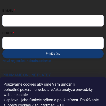
E-MAIL
HESLO
Prihlásiť sa
Nová registrácia
Zabudnuté heslo
PRIJÍMAME ONLINE PLATBY
Používame cookies aby sme Vám umožnili
pohodlné pozeranie webu a vďaka analýze prevádzky
webu neustále
zlepšovali jeho funkcie, výkon a použiteľnosť. Používanie
súborov cookies viac informácií -
TU