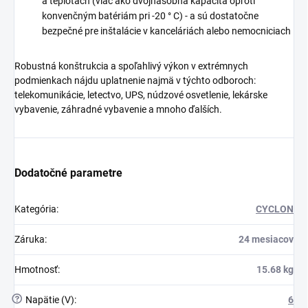
a teplotách (viac ako dvojnásobná kapacita oproti
konvenčným batériám pri -20 ° C) - a sú dostatočne
bezpečné pre inštalácie v kanceláriách alebo nemocniciach
Robustná konštrukcia a spoľahlivý výkon v extrémnych
podmienkach nájdu uplatnenie najmä v týchto odboroch:
telekomunikácie, letectvo, UPS, núdzové osvetlenie, lekárske
vybavenie, záhradné vybavenie a mnoho ďalších.
Dodatočné parametre
Kategória
:
CYCLON
Záruka
:
24 mesiacov
Hmotnosť
:
15.68 kg
?
Napätie (V)
:
6