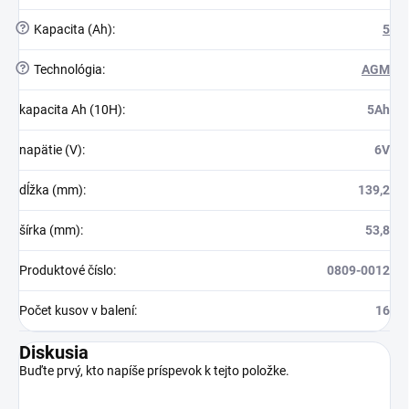
?
Kapacita (Ah)
:
5
?
Technológia
:
AGM
kapacita Ah (10H)
:
5Ah
napätie (V)
:
6V
dĺžka (mm)
:
139,2
šírka (mm)
:
53,8
Produktové číslo
:
0809-0012
Počet kusov v balení
:
16
Diskusia
Buďte prvý, kto napíše príspevok k tejto položke.