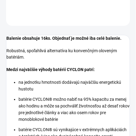
OPÝTAŤ SA
STRÁŽIŤ
Balenie obsahuje 16ks. Objednať je možné iba celé balenie.
Robustná, spoľahlivá alternatíva ku konvenčným oloveným
batériám.
Medzi najväčšie výhody batérií CYCLON patrí:
na jednotku hmotnosti dodávajú najväčšiu energetickú
hustotu
batérie CYCLON® možno nabiť na 95% kapacitu za menej
ako hodinu a môže sa pochváliť životnosťou až desať rokov
pre jednotlivé články a viac ako osem rokov pre
monoblokové batérie
batérie CYCLON® sú vynikajúce v extrémnych aplikáciách