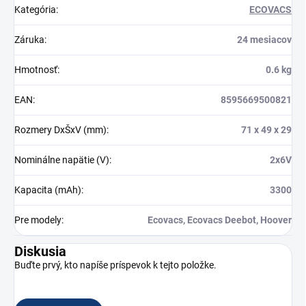
Kategória
:
ECOVACS
Záruka
:
24 mesiacov
Hmotnosť
:
0.6 kg
EAN
:
8595669500821
Rozmery DxŠxV (mm)
:
71 x 49 x 29
Nominálne napätie (V)
:
2x6V
Kapacita (mAh)
:
3300
Pre modely
:
Ecovacs, Ecovacs Deebot, Hoover
Diskusia
Buďte prvý, kto napíše príspevok k tejto položke.