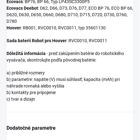
Ecovacs
: BP76, BP 66, Typ LP43SC3300P5
Ecovacs Deebot
: D62, D66, D73, D76, D77, ECO BP 76, ECO BP 66,
D620, D630, D650, D660, D680, D710, D715, D720, D730, D760,
D780
Hoover
: RB001, RVC0010, RVC0011, typ 35601130
Sada baterií Robot pro Hoover
: RVC0010, RVC0011
Dôležitá informácia
- pred zakúpením batérie do robotického
vysávača, skontrolujte podľa pôvodnej batérie:
a) približné rozmery
b) parametre: napätie (V) musí súhlasiť; kapacita (mAh) pri
náhrade rovnaká alebo vyššia
b) kontakty pre pripojenie
c) tvar a dizajn
Dodatočné parametre