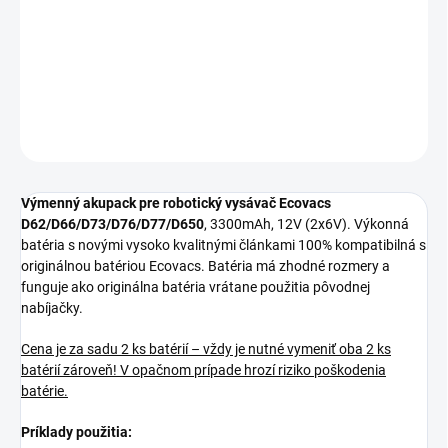
DETAILNÉ INFORMÁCIE
−
+
Pridať do košíka
OPÝTAŤ SA
STRÁŽIŤ
Výmenný akupack pre robotický vysávač Ecovacs
D62/D66/D73/D76/D77/D650
, 3300mAh, 12V (2x6V). Výkonná
batéria s novými vysoko kvalitnými článkami 100% kompatibilná s
originálnou batériou Ecovacs. Batéria má zhodné rozmery a
funguje ako originálna batéria vrátane použitia pôvodnej
nabíjačky.
Cena je za sadu 2 ks batérií – vždy je nutné vymeniť oba 2 ks
batérií zároveň! V opačnom prípade hrozí riziko poškodenia
batérie.
Príklady použitia: