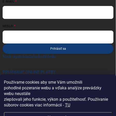
E-MAIL
HESLO
Prihlásiť sa
Nová registrácia
Zabudnuté heslo
PRIJÍMAME ONLINE PLATBY
Používame cookies aby sme Vám umožnili
pohodlné pozeranie webu a vďaka analýze prevádzky
webu neustále
zlepšovali jeho funkcie, výkon a použiteľnosť. Používanie
súborov cookies viac informácií -
TU
Heureka.sk