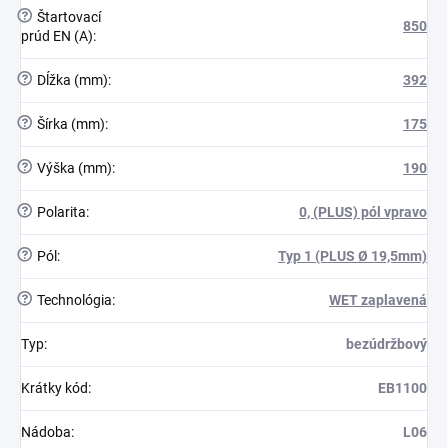
?
Štartovací
850
prúd EN (A)
:
?
Dĺžka (mm)
:
392
?
Šírka (mm)
:
175
?
Výška (mm)
:
190
?
Polarita
:
0, (PLUS) pól vpravo
?
Pól
:
Typ 1 (PLUS Ø 19,5mm)
?
Technológia
:
WET zaplavená
Typ
:
bezúdržbový
Krátky kód
:
EB1100
Nádoba
:
L06