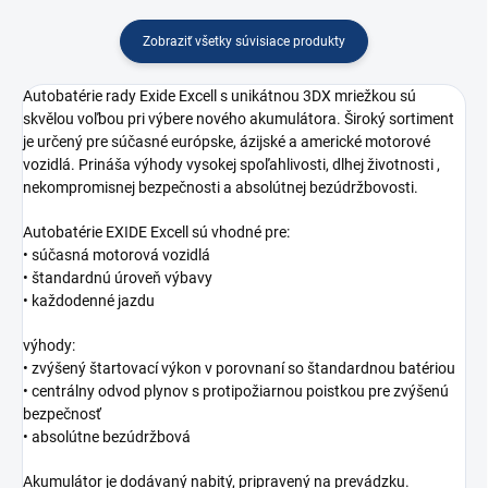
Zobraziť všetky súvisiace produkty
Autobatérie rady Exide Excell s unikátnou 3DX mriežkou sú
skvělou voľbou pri výbere nového akumulátora. Široký sortiment
je určený pre súčasné európske, ázijské a americké motorové
vozidlá. Prináša výhody vysokej spoľahlivosti, dlhej životnosti ,
nekompromisnej bezpečnosti a absolútnej bezúdržbovosti.
Autobatérie EXIDE Excell sú vhodné pre:
• súčasná motorová vozidlá
• štandardnú úroveň výbavy
• každodenné jazdu
výhody:
• zvýšený štartovací výkon v porovnaní so štandardnou batériou
• centrálny odvod plynov s protipožiarnou poistkou pre zvýšenú
bezpečnosť
• absolútne bezúdržbová
Akumulátor je dodávaný nabitý, pripravený na prevádzku.