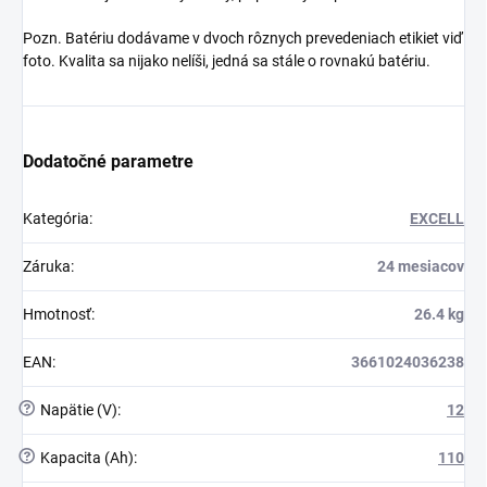
Pozn. Batériu dodávame v dvoch rôznych prevedeniach etikiet viď
foto. Kvalita sa nijako nelíši, jedná sa stále o rovnakú batériu.
Dodatočné parametre
Kategória
:
EXCELL
Záruka
:
24 mesiacov
Hmotnosť
:
26.4 kg
EAN
:
3661024036238
?
Napätie (V)
:
12
?
Kapacita (Ah)
:
110