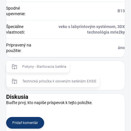
Spodné
B13
upevnenie
:
Špeciálne
veko s labyrintovým systémom, 3DX
vlastnosti
:
technológia mriežky
Pripravený na
áno
použitie
:
Pokyny - štartovacia batéria
Technická príručka k oloveným batériám EXIDE
Diskusia
Buďte prvý, kto napíše príspevok k tejto položke.
Pridať komentár