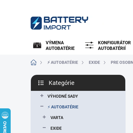
Prejsť
na
obsah
VÝMENA
KONFIGURÁTOR
AUTOBATÉRIE
AUTOBATÉRIÍ
Domov
⚡ AUTOBATÉRIE
EXIDE
PRE OSOBN
B
Kategórie
o
Preskočiť
č
kategórie
n
VÝHODNÉ SADY
ý
⚡ AUTOBATÉRIE
p
a
VARTA
n
EXIDE
e