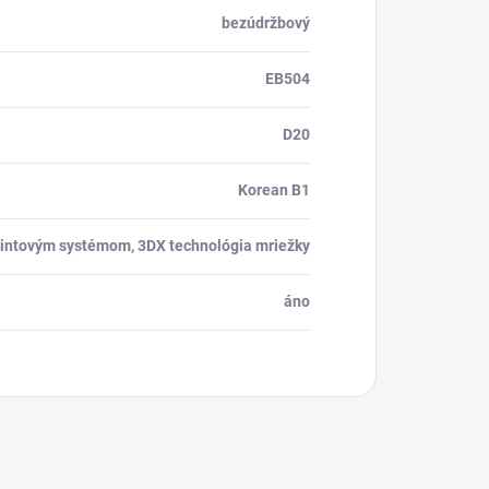
bezúdržbový
EB504
D20
Korean B1
rintovým systémom, 3DX technológia mriežky
áno