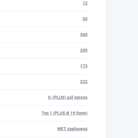
12
50
360
200
173
222
0, (PLUS) pól vpravo
Typ 1 (PLUS Ø 19,5mm)
WET zaplavená