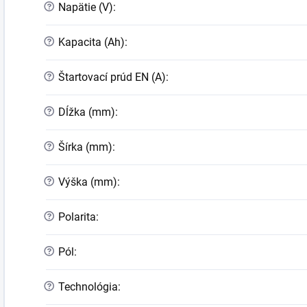
?
Napätie (V)
:
?
Kapacita (Ah)
:
?
Štartovací prúd EN (A)
:
?
Dĺžka (mm)
:
?
Šírka (mm)
:
?
Výška (mm)
:
?
Polarita
:
?
Pól
:
?
Technológia
: