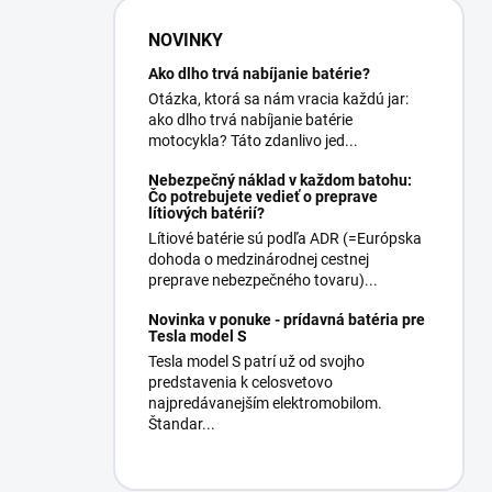
NOVINKY
Ako dlho trvá nabíjanie batérie?
Otázka, ktorá sa nám vracia každú jar:
ako dlho trvá nabíjanie batérie
motocykla? Táto zdanlivo jed...
Nebezpečný náklad v každom batohu:
Čo potrebujete vedieť o preprave
lítiových batérií?
Lítiové batérie sú podľa ADR (=Európska
dohoda o medzinárodnej cestnej
preprave nebezpečného tovaru)...
Novinka v ponuke - prídavná batéria pre
Tesla model S
Tesla model S patrí už od svojho
predstavenia k celosvetovo
najpredávanejším elektromobilom.
Štandar...