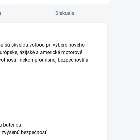
)
Diskusia
ou sú skvělou voľbou pri výbere nového
európske, ázijské a americké motorové
životnosti , nekompromisnej bezpečnosti a
u batériou
re zvýšenú bezpečnosť