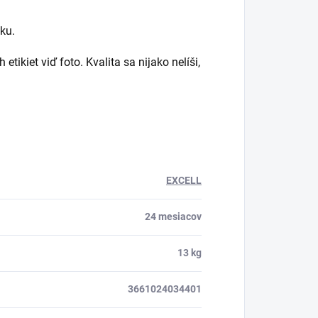
ku.
ikiet viď foto. Kvalita sa nijako nelíši,
EXCELL
24 mesiacov
13 kg
3661024034401