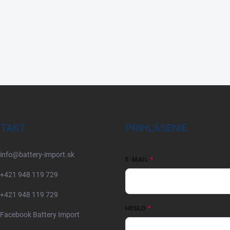
TAKT
PRIHLÁSENIE
info
@
battery-import.sk
E-MAIL
+421 948 119 729
+421 948 119 729
HESLO
Facebook Battery Import