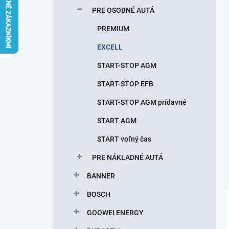
l
PRE OSOBNÉ AUTÁ
PREMIUM
EXCELL
START-STOP AGM
START-STOP EFB
START-STOP AGM prídavné
START AGM
START voľný čas
PRE NÁKLADNÉ AUTÁ
BANNER
BOSCH
GOOWEI ENERGY