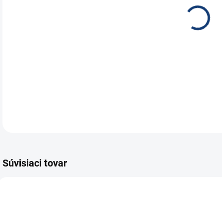
EXI
záka
Aut
DETA
Súvisiaci tovar
TIP
E5876
E7040