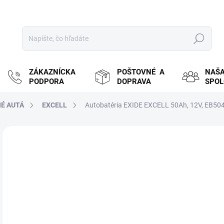
Hľadať
ZÁKAZNÍCKA
POŠTOVNÉ A
NAŠ
PODPORA
DOPRAVA
SPO
É AUTÁ
EXCELL
Autobatéria EXIDE EXCELL 50Ah, 12V, EB50
ZNAČKA:
EXIDE
MOŽ
DOR
€6
€55
Jedn
SK
cena