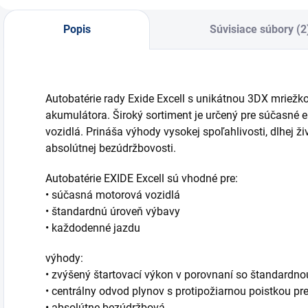
vybitej batérie,
režimom trvalého...
Popis
Súvisiace súbory (2
Autobatérie rady Exide Excell s unikátnou 3DX mriežk
akumulátora. Široký sortiment je určený pre súčasné 
vozidlá. Prináša výhody vysokej spoľahlivosti, dlhej 
absolútnej bezúdržbovosti.
Autobatérie EXIDE Excell sú vhodné pre:
• súčasná motorová vozidlá
• štandardnú úroveň výbavy
• každodenné jazdu
výhody:
• zvýšený štartovací výkon v porovnaní so štandardno
• centrálny odvod plynov s protipožiarnou poistkou p
• absolútne bezúdržbová