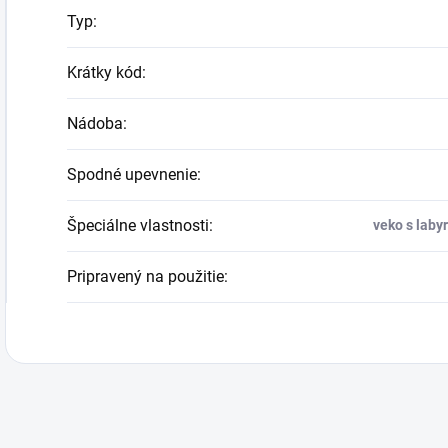
Typ
:
Krátky kód
:
Nádoba
:
Spodné upevnenie
:
Špeciálne vlastnosti
:
veko s laby
Pripravený na použitie
: