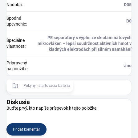
Nádoba
:
D05
Spodné
B0
upevnenie
:
PE separátory s výplní ze sklolaminátových
Špeciálne
mikrovláken – lepší soudržnost aktivních hmot v
vlastnosti
:
kladných elektrodách při silném namáhání
Pripravený
áno
na použitie
:
Pokyny - štartovacia batéria
Diskusia
Buďte prvý, kto napíše príspevok k tejto položke.
Pridať komentár