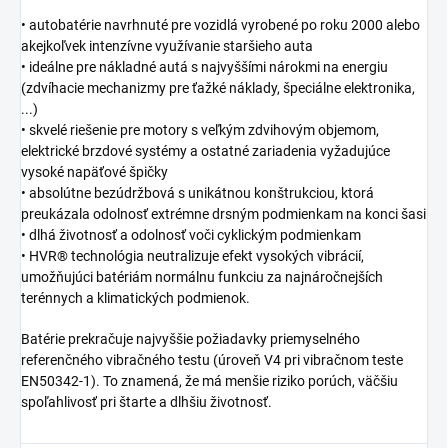
• autobatérie navrhnuté pre vozidlá vyrobené po roku 2000 alebo
akejkoľvek intenzívne využívanie staršieho auta
• ideálne pre nákladné autá s najvyššími nárokmi na energiu
(zdvíhacie mechanizmy pre ťažké náklady, špeciálne elektronika,
...)
• skvelé riešenie pre motory s veľkým zdvihovým objemom,
elektrické brzdové systémy a ostatné zariadenia vyžadujúce
vysoké napäťové špičky
• absolútne bezúdržbová s unikátnou konštrukciou, ktorá
preukázala odolnosť extrémne drsným podmienkam na konci šasi
• dlhá životnosť a odolnosť voči cyklickým podmienkam
• HVR® technológia neutralizuje efekt vysokých vibrácií,
umožňujúci batériám normálnu funkciu za najnáročnejších
terénnych a klimatických podmienok.
Batérie prekračuje najvyššie požiadavky priemyselného
referenčného vibračného testu (úroveň V4 pri vibračnom teste
EN50342-1). To znamená, že má menšie riziko porúch, väčšiu
spoľahlivosť pri štarte a dlhšiu životnosť.