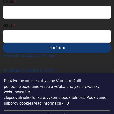
E-MAIL
HESLO
Prihlásiť sa
Nová registrácia
Zabudnuté heslo
PRIJÍMAME ONLINE PLATBY
Používame cookies aby sme Vám umožnili
pohodlné pozeranie webu a vďaka analýze prevádzky
webu neustále
zlepšovali jeho funkcie, výkon a použiteľnosť. Používanie
súborov cookies viac informácií -
TU
Heureka.sk