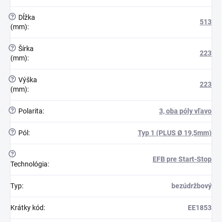
?
Dĺžka
513
(mm)
:
?
Šírka
223
(mm)
:
?
Výška
223
(mm)
:
?
Polarita
:
3, oba póly vľavo
?
Pól
:
Typ 1 (PLUS Ø 19,5mm)
?
EFB pre Start-Stop
Technológia
:
Typ
:
bezúdržbový
Krátky kód
:
EE1853