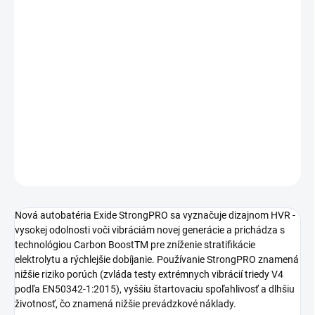
Jednotková
ZVYČAJNE SKLADOM, EXPEDÍCIA DO 3 PRAC. DNÍ
cena:
Autobatéria EXIDE Strong PRO
EFB
185Ah, 12V, EE1853,
autobatérie do najnáročnejšie prevádzky. Autobatérie skladom
odosielame do 24 h.
DETAILNÉ INFORMÁCIE
−
+
Pridať do košíka
OPÝTAŤ SA
STRÁŽIŤ
Nová autobatéria Exide StrongPRO sa vyznačuje dizajnom HVR -
vysokej odolnosti voči vibráciám novej generácie a prichádza s
technológiou Carbon BoostTM pre zníženie stratifikácie
elektrolytu a rýchlejšie dobíjanie. Používanie StrongPRO znamená
nižšie riziko porúch (zvláda testy extrémnych vibrácií triedy V4
podľa EN50342-1:2015), vyššiu štartovaciu spoľahlivosť a dlhšiu
životnosť, čo znamená nižšie prevádzkové náklady.