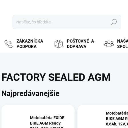
Hľadať
ZÁKAZNÍCKA
POŠTOVNÉ A
NAŠ
PODPORA
DOPRAVA
SPO
FACTORY SEALED AGM
Najpredávanejšie
Motobatéri
Motobatéria EXIDE
BIKE AGM R
BIKE AGM Ready
8,6Ah, 12V,