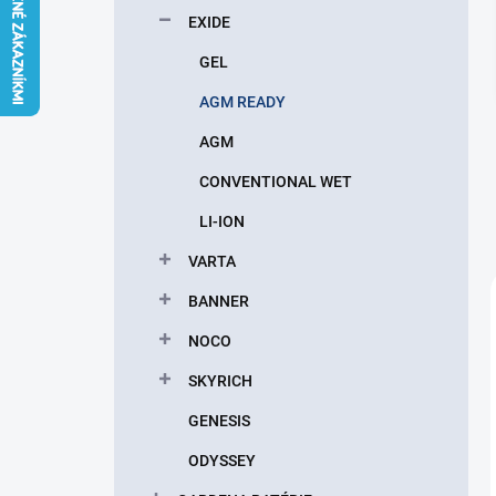
l
EXIDE
GEL
AGM READY
AGM
CONVENTIONAL WET
LI-ION
VARTA
BANNER
NOCO
SKYRICH
GENESIS
ODYSSEY