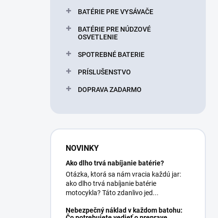
BATÉRIE PRE VYSÁVAČE
BATÉRIE PRE NÚDZOVÉ
OSVETLENIE
SPOTREBNÉ BATERIE
PRÍSLUŠENSTVO
DOPRAVA ZADARMO
NOVINKY
Ako dlho trvá nabíjanie batérie?
Otázka, ktorá sa nám vracia každú jar:
ako dlho trvá nabíjanie batérie
motocykla? Táto zdanlivo jed...
Nebezpečný náklad v každom batohu:
Čo potrebujete vedieť o preprave