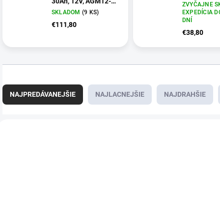
30Ah, 12V, AGM12-
(YTZ10-BS)
ZVYČAJNE S
31 (YIX30L-BS)
SKLADOM
(9 KS)
EXPEDÍCIA D
DNÍ
€111,80
€38,80
R
a
NAJPREDÁVANEJŠIE
NAJLACNEJŠIE
NAJDRAHŠIE
d
e
n
V
i
ý
E4998
e
p
p
i
r
s
o
p
d
r
u
o
k
d