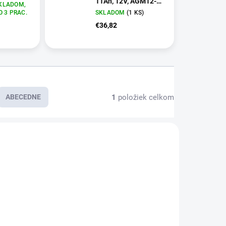
11Ah, 12V, AGM12-
KLADOM,
11 (YTZ14S-BS)
O 3 PRAC.
SKLADOM
(1 KS)
€36,82
1
položiek celkom
ABECEDNE