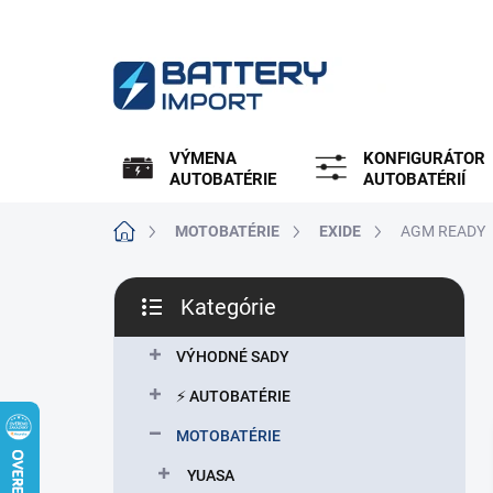
Prejsť
na
obsah
VÝMENA
KONFIGURÁTOR
AUTOBATÉRIE
AUTOBATÉRIÍ
Domov
MOTOBATÉRIE
EXIDE
AGM READY
B
Kategórie
o
Preskočiť
č
kategórie
n
VÝHODNÉ SADY
ý
⚡ AUTOBATÉRIE
p
a
MOTOBATÉRIE
n
YUASA
e