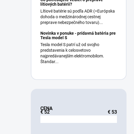
lítiových batérií?
Lítiové batérie sú podľa ADR (=Európska
dohoda o medzinárodnej cestnej
preprave nebezpečného tovaru)...
Novinka v ponuke - prídavná batéria pre
Tesla model S
Tesla model S patrí už od svojho
predstavenia k celosvetovo
najpredávanejším elektromobilom.
Štandar...
CENA
€
52
€
53