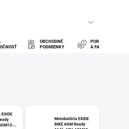
PRÁZDNY KOŠÍK
NÁKUPNÝ
KOŠÍK
A
OBCHODNÉ
PORADENSTVO
LOČNOSŤ
PODMIENKY
A FAQ
a EXIDE
Motobatéria EXIDE
eady
BIKE AGM Ready
 AGM12-8