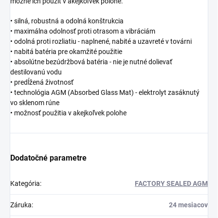
možné ich použiť v akejkoľvek polohe.
• silná, robustná a odolná konštrukcia
• maximálna odolnosť proti otrasom a vibráciám
• odolná proti rozliatiu - naplnené, nabité a uzavreté v továrni
• nabitá batéria pre okamžité použitie
• absolútne bezúdržbová batéria - nie je nutné dolievať
destilovanú vodu
• predĺžená životnosť
• technológia AGM (Absorbed Glass Mat) - elektrolyt zasáknutý
vo sklenom rúne
• možnosť použitia v akejkoľvek polohe
Dodatočné parametre
Kategória
:
FACTORY SEALED AGM
Záruka
:
24 mesiacov