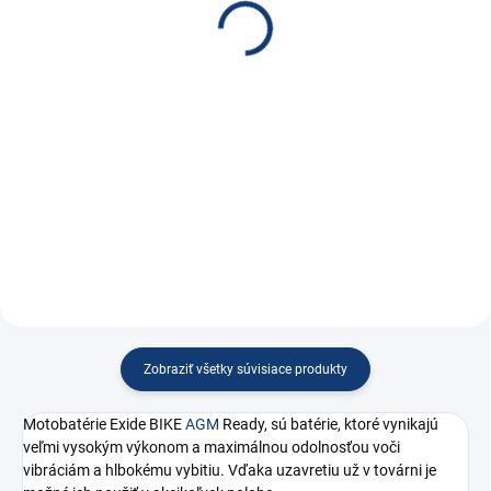
čidlom
€46,48
€79,45
€37,79 bez DPH
€64,59 bez DPH
Do košíka
Do košíka
Nabíjačka CTEK XS 0.8, 12 V, 0.8
A
Nabíjačka CTEK MXS 5.0 12 V
0.8 A / 5 A s teplotním čidlem
Zobraziť všetky súvisiace produkty
Motobatérie Exide BIKE
AGM
Ready, sú batérie, ktoré vynikajú
veľmi vysokým výkonom a maximálnou odolnosťou voči
vibráciám a hlbokému vybitiu. Vďaka uzavretiu už v továrni je