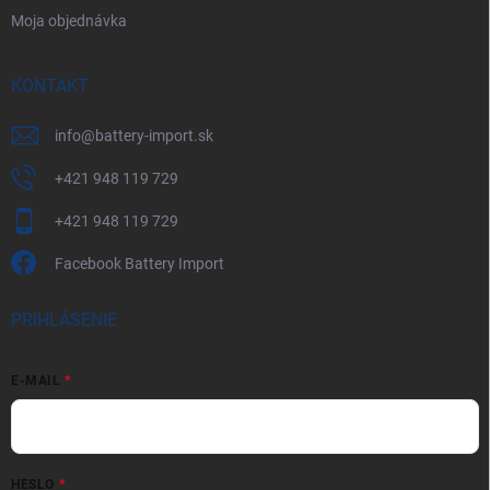
Moja objednávka
KONTAKT
info
@
battery-import.sk
+421 948 119 729
+421 948 119 729
Facebook Battery Import
PRIHLÁSENIE
E-MAIL
HESLO