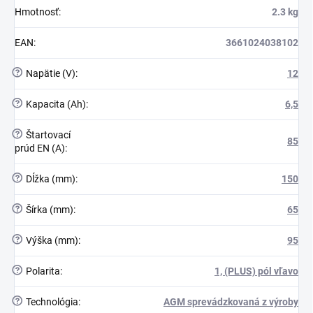
Hmotnosť
:
2.3 kg
EAN
:
3661024038102
?
Napätie (V)
:
12
?
Kapacita (Ah)
:
6,5
?
Štartovací
85
prúd EN (A)
:
?
Dĺžka (mm)
:
150
?
Šírka (mm)
:
65
?
Výška (mm)
:
95
?
Polarita
:
1, (PLUS) pól vľavo
?
Technológia
:
AGM sprevádzkovaná z výroby