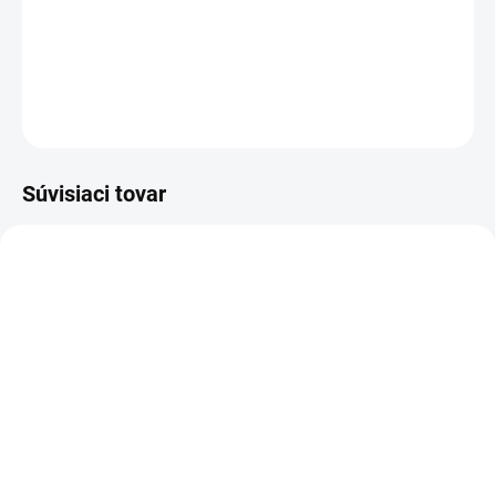
−
+
Pridať do košíka
OPÝTAŤ SA
STRÁŽIŤ
Súvisiaci tovar
TIP
E4407
E5876
SKLADOM
SKLADOM
(2 KS)
(26 KS)
Nabíjačka CTEK XS 0.8,
CTEK Nabíjačka MXS 5.0
12V, 0.8A
12V 0.8A/5A s teplotným