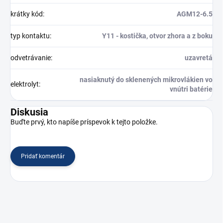
krátky kód
:
AGM12-6.5
typ kontaktu
:
Y11 - kostička, otvor zhora a z boku
odvetrávanie
:
uzavretá
nasiaknutý do sklenených mikrovlákien vo
elektrolyt
:
vnútri batérie
Diskusia
Buďte prvý, kto napíše príspevok k tejto položke.
Pridať komentár