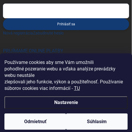
Prihlásiť sa
Nová registrácia
Zabudnuté heslo
PRIJÍMAME ONLINE PLATBY
Používame cookies aby sme Vám umožnili
pohodlné pozeranie webu a vďaka analýze prevádzky
webu neustále
zlepšovali jeho funkcie, výkon a použiteľnosť. Používanie
súborov cookies viac informácií -
TU
Heureka.sk
Nastavenie
Copyright 2026
Battery Import SK
. Všetky práva vyhradené.
Odmietnuť
Súhlasím
Vytvoril Shoptet