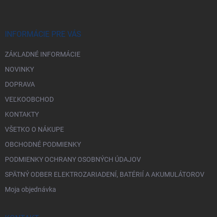
p
ä
t
i
INFORMÁCIE PRE VÁS
e
ZÁKLADNÉ INFORMÁCIE
NOVINKY
DOPRAVA
VEĽKOOBCHOD
KONTAKTY
VŠETKO O NÁKUPE
OBCHODNÉ PODMIENKY
PODMIENKY OCHRANY OSOBNÝCH ÚDAJOV
SPÄTNÝ ODBER ELEKTROZARIADENÍ, BATÉRIÍ A AKUMULÁTOROV
Moja objednávka