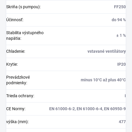
Skriňa (s pumpou)
:
FF250
Účinnosť
:
do 94 %
Stabilita výstupného
± 1 %
napätia
:
Chladenie
:
vstavané ventilátory
Krytie
:
IP20
Prevádzkové
mínus 10°C až plus 40°C
podmienky
:
Trieda ochrany
:
I
CE Normy
:
EN 61000-6-2, EN 61000-6-4, EN 60950-9
výška (mm)
:
477