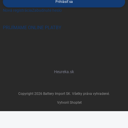
Prihlásiť sa
Nová registrácia
Zabudnuté heslo
PRIJÍMAME ONLINE PLATBY
Heureka.sk
Copyright 2026
Battery Import SK
. Všetky práva vyhradené.
Vytvoril Shoptet