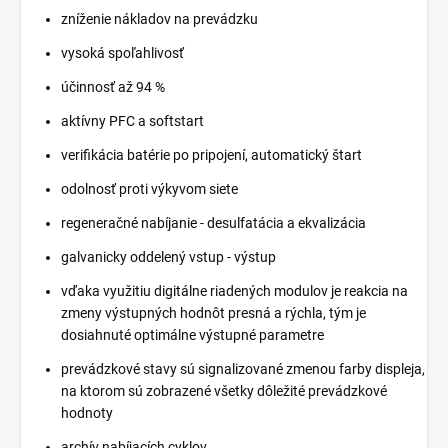
zníženie nákladov na prevádzku
vysoká spoľahlivosť
účinnosť až 94 %
aktívny PFC a softstart
verifikácia batérie po pripojení, automatický štart
odolnosť proti výkyvom siete
regeneračné nabíjanie - desulfatácia a ekvalizácia
galvanicky oddelený vstup - výstup
vďaka využitiu digitálne riadených modulov je reakcia na
zmeny výstupných hodnôt presná a rýchla, tým je
dosiahnuté optimálne výstupné parametre
prevádzkové stavy sú signalizované zmenou farby displeja,
na ktorom sú zobrazené všetky dôležité prevádzkové
hodnoty
archív nabíjacích cyklov