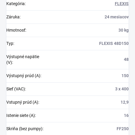
Kategória
:
FLEXIS
Záruka
:
24 mesiacov
Hmotnosť
:
30 kg
Typ
:
FLEXIS 48D150
Výstupné napätie
48
(V)
:
Výstupný prúd (A)
:
150
Sieť (VAC)
:
3 x 400
Vstupný prúd (A)
:
12,9
Istenie siete (A)
:
16
Skriňa (bez pumpy)
:
FF250