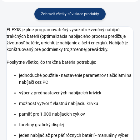
Zobraziť všetky súvisiace produkty
FLEXIS je plne programovateľný vysokofrekvenčný nabíjač
trakčných batérií (optimalizácia nabíjacieho procesu predlžuje
životnosť batérie, urýchľuje nabíjanie a šetrí energiu). Nabíjač je
konštruovaný pre podmienky trojzmennej prevádzky.
Poskytne všetko, čo trakčná batéria potrebuje:
jednoduché použitie - nastavenie parametrov tlačidlami na
nabíjači cez PC
výber z prednastavených nabíjacích kriviek
možnosť vytvoriť vlastnú nabíjaciu krivku
pamäť pre 1.000 nabíjacích cyklov
farebný grafický displej
jeden nabíjač až pre päť rôznych batérií - manuálny výber