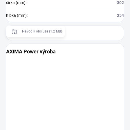
šírka (mm)
:
302
hĺbka (mm)
:
254
Návod k obsluze (1.2 MB)
AXIMA Power výroba