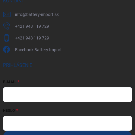
KONTAKT
info
@
battery-import.sk
+421 948 119 729
+421 948 119 729
Facebook Battery Import
PRIHLÁSENIE
E-MAIL
HESLO