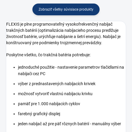
Zobraziť všetky súvisiace produkty
FLEXIS je plne programovateľný vysokofrekvenčný nabíjač
trakčných batérií (optimalizácia nabíjacieho procesu predlžuje
životnosť batérie, urýchľuje nabíjanie a šetrí energiu). Nabíjač je
konštruovaný pre podmienky trojzmennej prevádzky.
Poskytne všetko, čo trakčná batéria potrebuje:
jednoduché použitie - nastavenie parametrov tlačidlami na
nabíjači cez PC
výber z prednastavených nabíjacích kriviek
možnosť vytvoriť vlastnú nabíjaciu krivku
pamäť pre 1.000 nabíjacích cyklov
farebný grafický displej
jeden nabíjač až pre päť rôznych batérií - manuálny výber