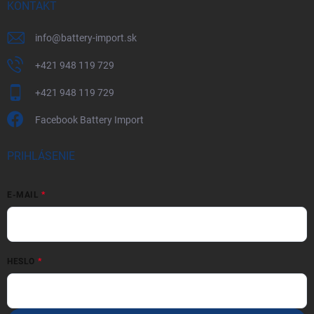
KONTAKT
info
@
battery-import.sk
+421 948 119 729
+421 948 119 729
Facebook Battery Import
PRIHLÁSENIE
E-MAIL
HESLO