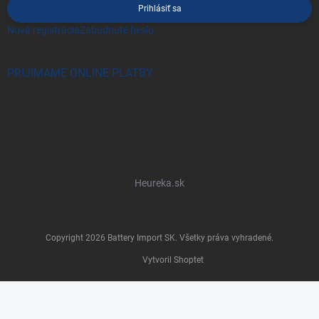
Prihlásiť sa
Nová registrácia
Zabudnuté heslo
PRIJÍMAME ONLINE PLATBY
Heureka.sk
Copyright 2026
Battery Import SK
. Všetky práva vyhradené.
Vytvoril Shoptet