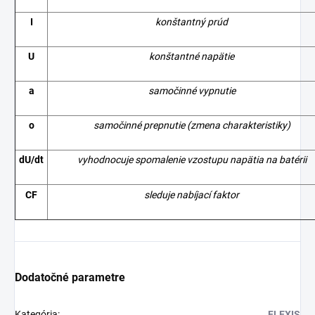
I
konštantný prúd
U
konštantné napätie
a
samočinné vypnutie
o
samočinné prepnutie (zmena charakteristiky)
dU/dt
vyhodnocuje spomalenie vzostupu napätia na batérii
CF
sleduje nabíjací faktor
Dodatočné parametre
Kategória
:
FLEXIS