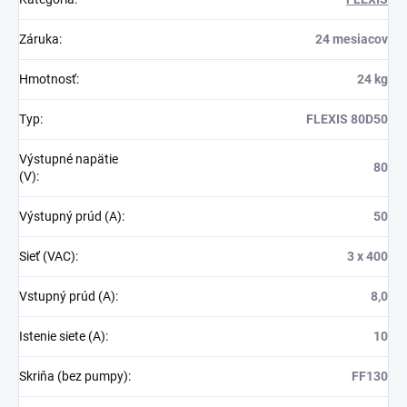
Záruka
:
24 mesiacov
Hmotnosť
:
24 kg
Typ
:
FLEXIS 80D50
Výstupné napätie
80
(V)
:
Výstupný prúd (A)
:
50
Sieť (VAC)
:
3 x 400
Vstupný prúd (A)
:
8,0
Istenie siete (A)
:
10
Skriňa (bez pumpy)
:
FF130