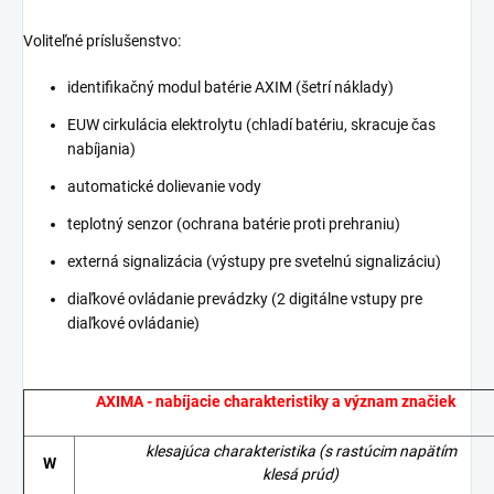
Voliteľné príslušenstvo:
identifikačný modul batérie AXIM (šetrí náklady)
EUW cirkulácia elektrolytu (chladí batériu, skracuje čas
nabíjania)
automatické dolievanie vody
teplotný senzor (ochrana batérie proti prehraniu)
externá signalizácia (výstupy pre svetelnú signalizáciu)
diaľkové ovládanie prevádzky (2 digitálne vstupy pre
diaľkové ovládanie)
AXIMA - nabíjacie charakteristiky a význam značiek
klesajúca charakteristika
(s rastúcim napätím
W
klesá prúd)