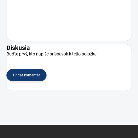
Diskusia
Buďte prvý, kto napíše príspevok k tejto položke.
Pridať komentár
Z
á