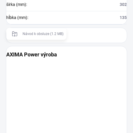
šírka (mm)
:
302
hĺbka (mm)
:
135
Návod k obsluze (1.2 MB)
AXIMA Power výroba