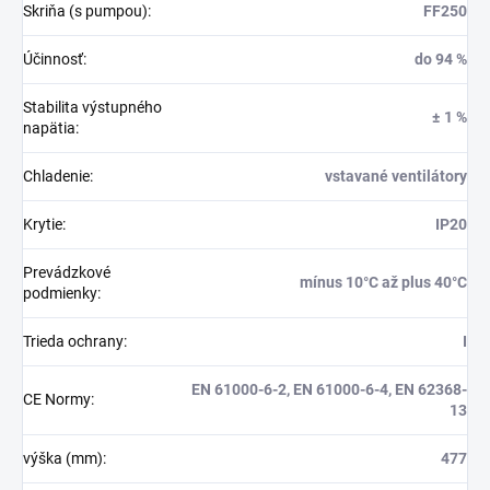
Skriňa (s pumpou)
:
FF250
Účinnosť
:
do 94 %
Stabilita výstupného
± 1 %
napätia
:
Chladenie
:
vstavané ventilátory
Krytie
:
IP20
Prevádzkové
mínus 10°C až plus 40°C
podmienky
:
Trieda ochrany
:
I
EN 61000-6-2, EN 61000-6-4, EN 62368-
CE Normy
:
13
výška (mm)
:
477