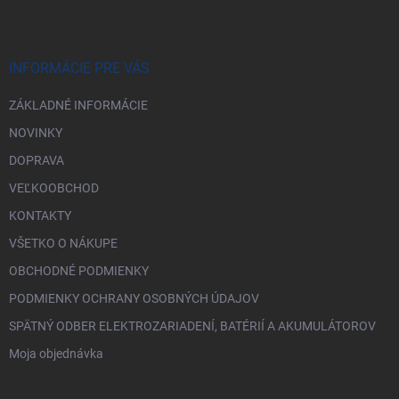
p
ä
t
i
INFORMÁCIE PRE VÁS
e
ZÁKLADNÉ INFORMÁCIE
NOVINKY
DOPRAVA
VEĽKOOBCHOD
KONTAKTY
VŠETKO O NÁKUPE
OBCHODNÉ PODMIENKY
PODMIENKY OCHRANY OSOBNÝCH ÚDAJOV
SPÄTNÝ ODBER ELEKTROZARIADENÍ, BATÉRIÍ A AKUMULÁTOROV
Moja objednávka