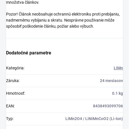
množstva článkov.
Pozor! Článok neobsahuje ochrannú elektroniku proti prebíjaniu,
nadmernému vybíjaniu a skratu. Nesprávne používanie môže
spôsobiť poškodenie článku, požiar alebo výbuch.
Dodatočné parametre
Kategória
:
LiMn
Záruka
:
24 mesiacov
Hmotnosť
:
0.1 kg
EAN
:
8438493099706
Typ
:
LiMn2O4 / LiNiMnCoO2 (Li-Ion)