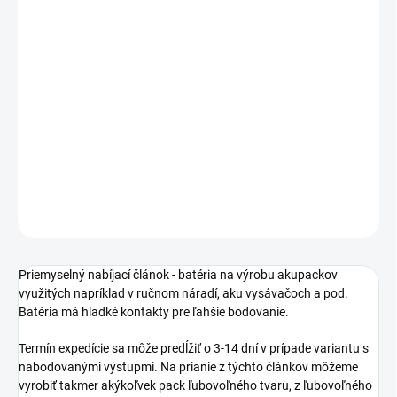
€7,48
bez DPH
Jednotková
NA DOTAZ
cena:
Priemyselný akumulátor, batéria LiMn2O4 / LiNiMnCoO2, 18650,
3,6V 2600mAh
DETAILNÉ INFORMÁCIE
−
+
Pridať do košíka
OPÝTAŤ SA
STRÁŽIŤ
Priemyselný nabíjací článok - batéria na výrobu akupackov
využitých napríklad v ručnom náradí, aku vysávačoch a pod.
Batéria má hladké kontakty pre ľahšie bodovanie.
Termín expedície sa môže predĺžiť o 3-14 dní v prípade variantu s
nabodovanými výstupmi. Na prianie z týchto článkov môžeme
vyrobiť takmer akýkoľvek pack ľubovoľného tvaru, z ľubovoľného