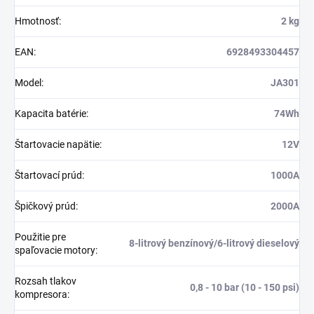
Hmotnosť
:
2 kg
EAN
:
6928493304457
Model
:
JA301
Kapacita batérie
:
74Wh
Štartovacie napätie
:
12V
Štartovací prúd
:
1000A
Špičkový prúd
:
2000A
Použitie pre
8-litrový benzínový/6-litrový dieselový
spaľovacie motory
:
Rozsah tlakov
0,8 - 10 bar (10 - 150 psi)
kompresora
: