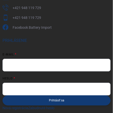
+421 948 119 729
+421 948 119 729
Facebook Battery Import
PRIHLÁSENIE
E-MAIL
HESLO
Prihlásiť sa
Nová registrácia
Zabudnuté heslo