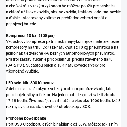
niekoľkokrát! S takým výkonom ho môžete použiť pre osobné a
niektoré úžitkové vozidlá, obytné vozidlá, traktory, lode, motocykle
a ďalšie. Integrovaný voltmeter prehľadne zobrazí napätie
pripojenej batérie.
Kompresor 10 bar (150 psi)
Vzduchový kompresor patrí medzi najvýkonnejšie malé prenosné
kompresory na trhu. Dokáže nafúknuť až 10 kg pneumatiku a na
jedno nabitie zvládne 4-6 bežných automobilových pneumatík.
Prístroj zastaví fúkanie pri dosiahnutí prednastaveného tlaku
(BAR/PSI). Súčasťou balenia sú 4 nafukovacie trysky pre
všemožné využitie.
LED svietidlo 300 lúmenov
Svietidlo s ultra širokým svetelným uhlom pomôže všade, kde
potrebujete silný reflektor. Na jedno nabitie vydrží svietiť zhruba
17-18 hodín. Životnosť je navrhnutá na viac ako 1000 hodín. Má 3
režimy svietenia: stále svetlo / stroboskop / SOS.
Prenosná powerbanka
Port USB-C podporuje rýchle nabíjanie až 60W. Môžete tak s ním