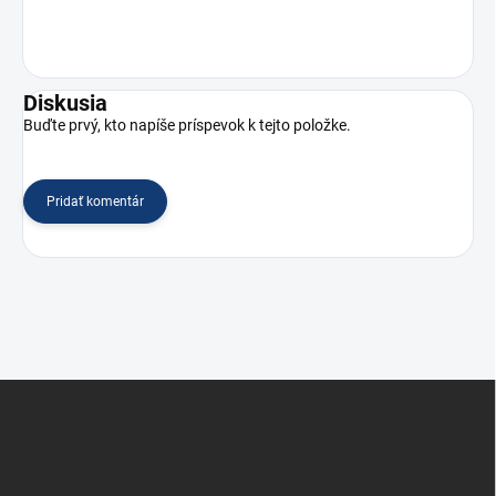
Diskusia
Buďte prvý, kto napíše príspevok k tejto položke.
Pridať komentár
Z
á
p
ä
t