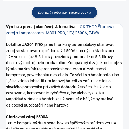
Zobraziť všetky súvisiace produkty
Výroba a predaj ukončený. Alternatíva:
LOKITHOR Štartovací
zdroj s kompresorom JA301 PRO, 12V, 2500A, 74Wh
Lokithor JA301 PRO
je multifunkčný automobilový štartovací
zdroj so štartovacím prúdom až 1500A určený na štartovanie
12V vozidiel (až 8.5-litrový benzínový motor alebo 5.5-litrový
dieselový motor) behom okamihu. Kompaktný dizajn kombinuje s
týmto malým ľahko prenosným boosterom aj vzduchový
kompresor, powerbanku a svietidlo. To všetko s hmotnosťou iba
1,8 kg vďaka ľahkej lítium-iónovej batérii vo vnútri. Ide tak o
skvelého pomocníka pri vašich dobrodružstvách, či už ide o
cestovanie, kempovanie, rybárčenie, lov alebo cyklistiku.
Napríklad v zime na horách sa už nemusíte báť, že by ste kvôli
oslabenej autobatérii nenaštartovali.
Štartovací zdroj 2500A
Tento kompaktný štartovací box so špičkovým prúdom 2500A
dokáže na jedno nabitie naštartovať väčšinu vozidiel aj