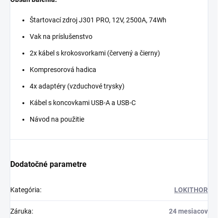
Štartovací zdroj J301 PRO, 12V, 2500A, 74Wh
Vak na príslušenstvo
2x kábel s krokosvorkami (červený a čierny)
Kompresorová hadica
4x adaptéry (vzduchové trysky)
Kábel s koncovkami USB-A a USB-C
Návod na použitie
Dodatočné parametre
Kategória
:
LOKITHOR
Záruka
:
24 mesiacov