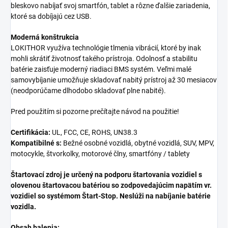
bleskovo nabíjať svoj smartfón, tablet a rôzne ďalšie zariadenia,
ktoré sa dobíjajú cez USB.
Moderná konštrukcia
LOKITHOR využíva technológie tlmenia vibrácií, ktoré by inak
mohli skrátiť životnosť takého prístroja. Odolnosť a stabilitu
batérie zaisťuje moderný riadiaci BMS systém. Veľmi malé
samovybíjanie umožňuje skladovať nabitý prístroj až 30 mesiacov
(neodporúčame dlhodobo skladovať plne nabité).
Pred použitím si pozorne prečítajte návod na použitie!
Certifikácia:
UL, FCC, CE, ROHS, UN38.3
Kompatibilné s:
Bežné osobné vozidlá, obytné vozidlá, SUV, MPV,
motocykle, štvorkolky, motorové člny, smartfóny / tablety
Štartovací zdroj je určený na podporu štartovania vozidiel s
olovenou štartovacou batériou so zodpovedajúcim napätím vr.
vozidiel so systémom Štart-Stop.
Neslúži na nabíjanie batérie
vozidla.
Obsah balenia: