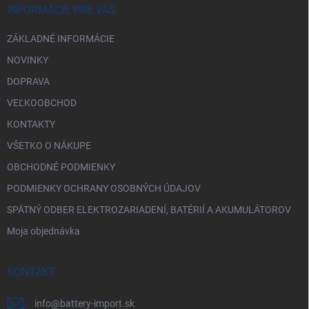
i
INFORMÁCIE PRE VÁS
e
ZÁKLADNÉ INFORMÁCIE
NOVINKY
DOPRAVA
VEĽKOOBCHOD
KONTAKTY
VŠETKO O NÁKUPE
OBCHODNÉ PODMIENKY
PODMIENKY OCHRANY OSOBNÝCH ÚDAJOV
SPÄTNÝ ODBER ELEKTROZARIADENÍ, BATÉRIÍ A AKUMULÁTOROV
Moja objednávka
KONTAKT
info
@
battery-import.sk