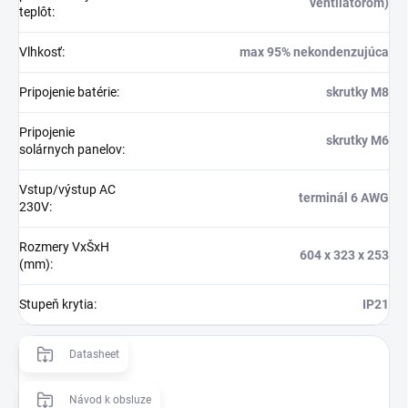
ventilátorom)
teplôt
:
Vlhkosť
:
max 95% nekondenzujúca
Pripojenie batérie
:
skrutky M8
Pripojenie
skrutky M6
solárnych panelov
:
Vstup/výstup AC
terminál 6 AWG
230V
:
Rozmery VxŠxH
604 x 323 x 253
(mm)
:
Stupeň krytia
:
IP21
Datasheet
Návod k obsluze