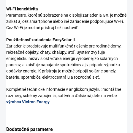
Wi-Fi konektivita
Parametre, ktoré sú zobrazené na displeji zariadenia GX, je možné
získať aj cez smartphone alebo iné zariadenie podporujúce Wi-Fi.
Cez Wi-Fi je možné prístroj tiež nastaviť.
Použiteľnosť zariadenia EasySolar II.
Zariadenie predstavuje multifunkčné riešenie pre rodinné domy,
rekreačné objekty, chaty, chalupy, atď. Systém zvyšuje
energetickú nezávislosť vďaka energii vyrobenej zo solárnych
panelov, a zaisťuje napájanie spotrebičov aj v prípade výpadku
dodávky energie. K prístroju je možné pripojiť solárne panely,
batériu, spotrebiče, elektrocentrálu a rozvodnú sieť.
Kompletné technické informácie v anglickom jazyku: montážne
rozmery, schémy zapojenia, softvér a ďalšie nájdete na webe
výrobcu Victron Energy
.
Dodatočné parametre