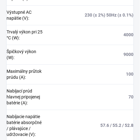
Výstupné AC
230 (± 2%) 50Hz (± 0.1%)
napätie (V)
:
Trvalý výkon pri 25
4000
°C (W)
:
Špičkový výkon
9000
(W)
:
Maximálny průtok
100
prúdu (A)
:
Nabíjací prúd
hlavnej pripojenej
70
batérie (A)
:
Nabíjacie napätie
batérie absorpčné
57.6 / 55.2 / 52.8
/ plávajúce /
udržovacie (V)
: