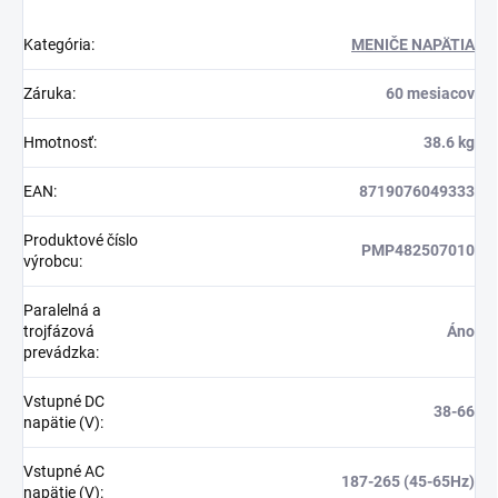
Kategória
:
MENIČE NAPÄTIA
Záruka
:
60 mesiacov
Hmotnosť
:
38.6 kg
EAN
:
8719076049333
Produktové číslo
PMP482507010
výrobcu
:
Paralelná a
trojfázová
Áno
prevádzka
:
Vstupné DC
38-66
napätie (V)
:
Vstupné AC
187-265 (45-65Hz)
napätie (V)
: