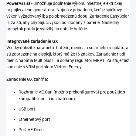
PowerAssist
- umožňuje doplnenie výkonu miestnej elektrickej
prípojky alebo generátora. Najmä v prípadoch, keď je špičkový
výkon vyžadovaný iba po obmedzenú dobu. Zariadenie EasySolar
II. zaistí, aby chýbajúci výkon bol dodaný z batérie. Následný
prebytok prúdu je využitý na dobitie batérie.
Integrované zariadenie GX
Všetky dôležité parametre batérie, meniča a solárneho regulátora
sú zobrazené na displeji, ktorý má 2x16 znakov. Zariadenie riadi
menič napätia Multiplus II. a solárny regulátor MPPT. Zaisťuje tiež
spojenie s VRM portálom Victron Energy.
Zariadenie GX zahŕňa:
Rozhranie VE.Can (možno prekonfigurovať pre použitie s
kompatibilnou Li-ion batériou)
USB port
Ethernetový port
Port VE.Direct