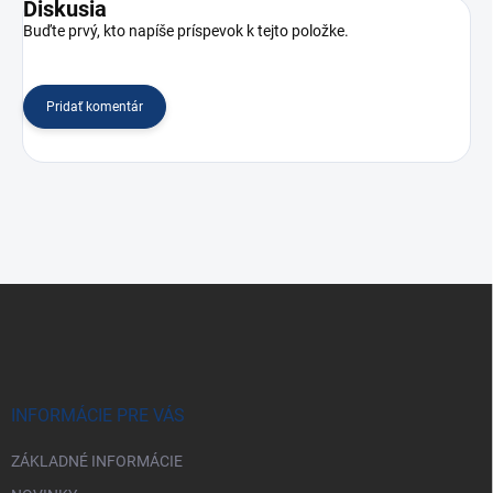
Diskusia
Buďte prvý, kto napíše príspevok k tejto položke.
Pridať komentár
Z
á
p
ä
t
i
INFORMÁCIE PRE VÁS
e
ZÁKLADNÉ INFORMÁCIE