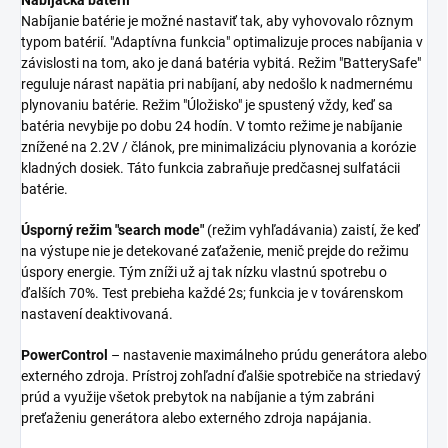
Nabíjanie batérie je možné nastaviť tak, aby vyhovovalo rôznym
typom batérií. "Adaptívna funkcia" optimalizuje proces nabíjania v
závislosti na tom, ako je daná batéria vybitá. Režim "BatterySafe"
reguluje nárast napätia pri nabíjaní, aby nedošlo k nadmernému
plynovaniu batérie. Režim "Úložisko" je spustený vždy, keď sa
batéria nevybije po dobu 24 hodín. V tomto režime je nabíjanie
znížené na 2.2V / článok, pre minimalizáciu plynovania a korózie
kladných dosiek. Táto funkcia zabraňuje predčasnej sulfatácii
batérie.
Úsporný režim "search mode"
(režim vyhľadávania) zaistí, že keď
na výstupe nie je detekované zaťaženie, menič prejde do režimu
úspory energie. Tým zníži už aj tak nízku vlastnú spotrebu o
ďalších 70%. Test prebieha každé 2s; funkcia je v továrenskom
nastavení deaktivovaná.
PowerControl
– nastavenie maximálneho prúdu generátora alebo
externého zdroja. Prístroj zohľadní ďalšie spotrebiče na striedavý
prúd a využije všetok prebytok na nabíjanie a tým zabráni
preťaženiu generátora alebo externého zdroja napájania.