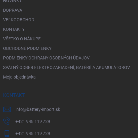
NOVINKY
DOPRAVA
VEĽKOOBCHOD
KONTAKTY
VŠETKO O NÁKUPE
OBCHODNÉ PODMIENKY
PODMIENKY OCHRANY OSOBNÝCH ÚDAJOV
SPÄTNÝ ODBER ELEKTROZARIADENÍ, BATÉRIÍ A AKUMULÁTOROV
Moja objednávka
KONTAKT
info
@
battery-import.sk
+421 948 119 729
+421 948 119 729