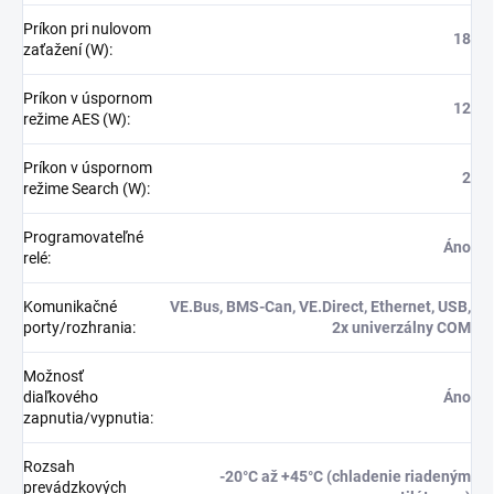
Príkon pri nulovom
18
zaťažení (W)
:
Príkon v úspornom
12
režime AES (W)
:
Príkon v úspornom
2
režime Search (W)
:
Programovateľné
Áno
relé
:
Komunikačné
VE.Bus, BMS-Can, VE.Direct, Ethernet, USB,
porty/rozhrania
:
2x univerzálny COM
Možnosť
diaľkového
Áno
zapnutia/vypnutia
:
Rozsah
-20°C až +45°C (chladenie riadeným
prevádzkových