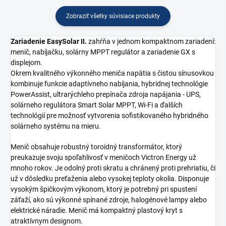
Zobraziť všetky súvisiace produkty
Zariadenie EasySolar II.
zahŕňa v jednom kompaktnom zariadení:
menič, nabíjačku, solárny MPPT regulátor a zariadenie GX s
displejom.
Okrem kvalitného výkonného meniča napätia s čistou sínusovkou
kombinuje funkcie adaptívneho nabíjania, hybridnej technológie
PowerAssist, ultrarýchleho prepínača zdroja napájania - UPS,
solárneho regulátora Smart Solar MPPT, Wi-Fi a ďalších
technológií pre možnosť vytvorenia sofistikovaného hybridného
solárneho systému na mieru.
Menič obsahuje robustný toroidný transformátor, ktorý
preukazuje svoju spoľahlivosť v meničoch Victron Energy už
mnoho rokov. Je odolný proti skratu a chránený proti prehriatiu, či
už v dôsledku preťaženia alebo vysokej teploty okolia. Disponuje
vysokým špičkovým výkonom, ktorý je potrebný pri spustení
záťaží, ako sú výkonné spínané zdroje, halogénové lampy alebo
elektrické náradie. Menič má kompaktný plastový kryt s
atraktívnym designom.