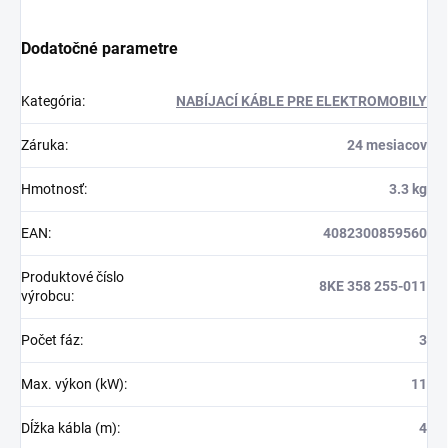
Dodatočné parametre
Kategória
:
NABÍJACÍ KÁBLE PRE ELEKTROMOBILY
Záruka
:
24 mesiacov
Hmotnosť
:
3.3 kg
EAN
:
4082300859560
Produktové číslo
8KE 358 255-011
výrobcu
:
Počet fáz
:
3
Max. výkon (kW)
:
11
Dĺžka kábla (m)
:
4