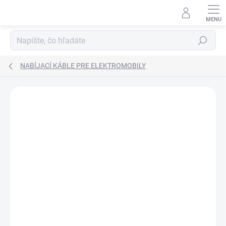
Prejsť
na
obsah
Hľadať
NABÍJACÍ KÁBLE PRE ELEKTROMOBILY
ZNAČKA:
HELLA