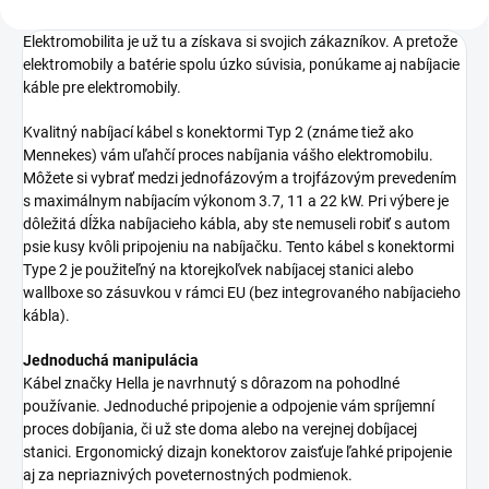
Elektromobilita je už tu a získava si svojich zákazníkov. A pretože
elektromobily a batérie spolu úzko súvisia, ponúkame aj nabíjacie
káble pre elektromobily.
Kvalitný nabíjací kábel s konektormi Typ 2 (známe tiež ako
Mennekes) vám uľahčí proces nabíjania vášho elektromobilu.
Môžete si vybrať medzi jednofázovým a trojfázovým prevedením
s maximálnym nabíjacím výkonom 3.7, 11 a 22 kW. Pri výbere je
dôležitá dĺžka nabíjacieho kábla, aby ste nemuseli robiť s autom
psie kusy kvôli pripojeniu na nabíjačku. Tento kábel s konektormi
Type 2 je použiteľný na ktorejkoľvek nabíjacej stanici alebo
wallboxe so zásuvkou v rámci EU (bez integrovaného nabíjacieho
kábla).
Jednoduchá manipulácia
Kábel značky Hella je navrhnutý s dôrazom na pohodlné
používanie. Jednoduché pripojenie a odpojenie vám spríjemní
proces dobíjania, či už ste doma alebo na verejnej dobíjacej
stanici. Ergonomický dizajn konektorov zaisťuje ľahké pripojenie
aj za nepriaznivých poveternostných podmienok.