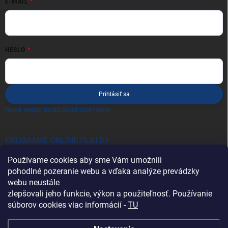
E-MAIL
HESLO
Prihlásiť sa
Nová registrácia
Zabudnuté heslo
PRIJÍMAME ONLINE PLATBY
Používame cookies aby sme Vám umožnili
pohodlné pozeranie webu a vďaka analýze prevádzky
webu neustále
zlepšovali jeho funkcie, výkon a použiteľnosť. Používanie
súborov cookies viac informácií -
TU
Heureka.sk