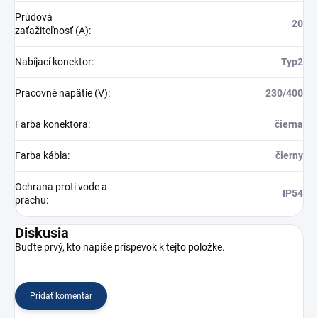
Prúdová
20
zaťažiteľnosť (A)
:
Nabíjací konektor
:
Typ2
Pracovné napätie (V)
:
230/400
Farba konektora
:
čierna
Farba kábla
:
čierny
Ochrana proti vode a
IP54
prachu
:
Diskusia
Buďte prvý, kto napíše príspevok k tejto položke.
Pridať komentár