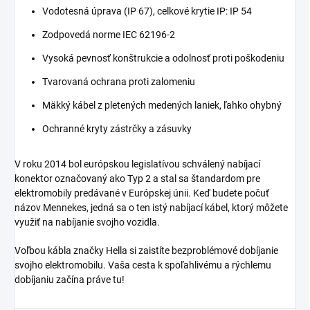
Vodotesná úprava (IP 67), celkové krytie IP: IP 54
Zodpovedá norme IEC 62196-2
Vysoká pevnosť konštrukcie a odolnosť proti poškodeniu
Tvarovaná ochrana proti zalomeniu
Mäkký kábel z pletených medených laniek, ľahko ohybný
Ochranné kryty zástrčky a zásuvky
V roku 2014 bol európskou legislatívou schválený nabíjací
konektor označovaný ako Typ 2 a stal sa štandardom pre
elektromobily predávané v Európskej únii. Keď budete počuť
názov Mennekes, jedná sa o ten istý nabíjací kábel, ktorý môžete
využiť na nabíjanie svojho vozidla.
Voľbou kábla značky Hella si zaistíte bezproblémové dobíjanie
svojho elektromobilu. Vaša cesta k spoľahlivému a rýchlemu
dobíjaniu začína práve tu!