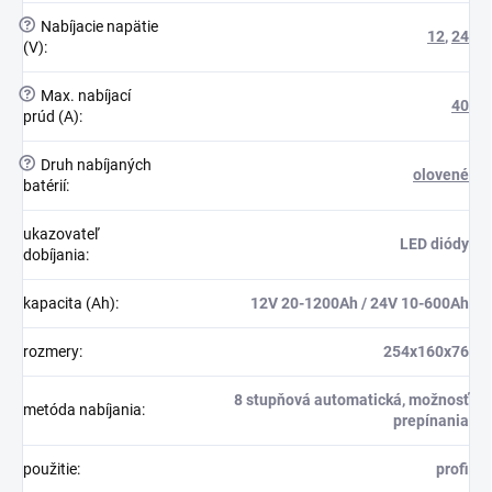
?
Nabíjacie napätie
12
,
24
(V)
:
?
Max. nabíjací
40
prúd (A)
:
?
Druh nabíjaných
olovené
batérií
:
ukazovateľ
LED diódy
dobíjania
:
kapacita (Ah)
:
12V 20-1200Ah / 24V 10-600Ah
rozmery
:
254x160x76
8 stupňová automatická, možnosť
metóda nabíjania
:
prepínania
použitie
:
profi