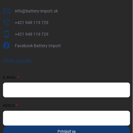
info
@
battery-import.sk
+421 948 119 729
+421 948 119 729
Facebook Battery Import
PRIHLÁSENIE
E-MAIL
HESLO
Prihlásiť sa