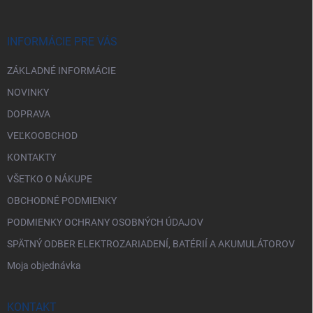
ä
t
i
INFORMÁCIE PRE VÁS
e
ZÁKLADNÉ INFORMÁCIE
NOVINKY
DOPRAVA
VEĽKOOBCHOD
KONTAKTY
VŠETKO O NÁKUPE
OBCHODNÉ PODMIENKY
PODMIENKY OCHRANY OSOBNÝCH ÚDAJOV
SPÄTNÝ ODBER ELEKTROZARIADENÍ, BATÉRIÍ A AKUMULÁTOROV
Moja objednávka
KONTAKT