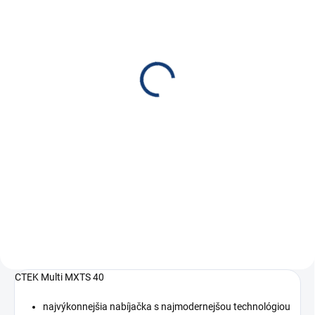
ZVYČAJNE SKLADOM, EXPEDÍCIA DO
ZVYČAJNE SKLADOM, EXPEDÍCIA DO
5 PRAC. DNÍ
5 PRAC. DNÍ
CTEK Nástenný držiak
CTEK Profesionálny
Wall Hanger PRO
vozík Trolley PRO
€75,50
€370,90
€61,38 bez DPH
€301,54 bez DPH
Do košíka
Do košíka
CTEK nástenný držiak pro
CTEK Profesionálny vozík Trolley
nabíjačku MXTS70
PRO pre nabíjačky MXS 25, MXT
14, PRO25S, PRO25SE, MXTS
50/70, MXTS 40 so stolíkom pre
diagnostiku
CTEK Multi MXTS 40
najvýkonnejšia nabíjačka s najmodernejšou technológiou