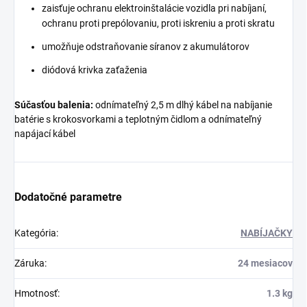
zaisťuje ochranu elektroinštalácie vozidla pri nabíjaní,
ochranu proti prepólovaniu, proti iskreniu a proti skratu
umožňuje odstraňovanie síranov z akumulátorov
diódová krivka zaťaženia
Súčasťou balenia:
odnímateľný 2,5 m dlhý kábel na nabíjanie
batérie s krokosvorkami a teplotným čidlom a odnímateľný
napájací kábel
Dodatočné parametre
Kategória
:
NABÍJAČKY
Záruka
:
24 mesiacov
Hmotnosť
:
1.3 kg