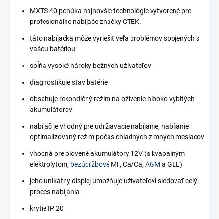
MXTS 40 ponúka najnovšie technológie vytvorené pre
profesionálne nabíjače značky CTEK.
táto nabíjačka môže vyriešiť veľa problémov spojených s
vašou batériou
spĺňa vysoké nároky bežných užívateľov
diagnostikuje stav batérie
obsahuje rekondičný režim na oživenie hlboko vybitých
akumulátorov
nabíjač je vhodný pre udržiavacie nabíjanie, nabíjanie
optimalizovaný režim počas chladných zimných mesiacov
vhodná pre olovené akumulátory 12V (s kvapalným
elektrolytom,
bezúdržbové
MF, Ca/Ca,
AGM
a GEL)
jeho unikátny displej umožňuje užívateľovi sledovať celý
proces nabíjania
krytie IP 20