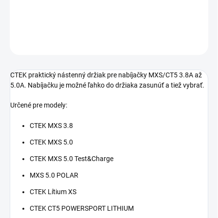
−
+
Pridať do košíka
OPÝTAŤ SA
STRÁŽIŤ
CTEK praktický nástenný držiak pre nabíjačky MXS/CT5 3.8A až
5.0A. Nabíjačku je možné ľahko do držiaka zasunúť a tiež vybrať.
Určené pre modely:
CTEK MXS 3.8
CTEK MXS 5.0
CTEK MXS 5.0 Test&Charge
MXS 5.0 POLAR
CTEK Lítium XS
CTEK CT5 POWERSPORT LITHIUM