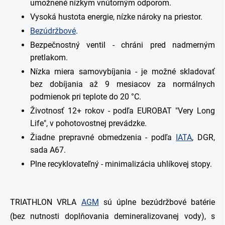
umožnené nízkym vnútorným odporom.
Vysoká hustota energie, nízke nároky na priestor.
Bezúdržbové
.
Bezpečnostný ventil - chráni pred nadmerným
pretlakom.
Nízka miera samovybíjania - je možné skladovať
bez dobíjania až 9 mesiacov za normálnych
podmienok pri teplote do 20 °C.
Životnosť 12+ rokov - podľa EUROBAT "Very Long
Life", v pohotovostnej prevádzke.
Žiadne prepravné obmedzenia - podľa
IATA
, DGR,
sada A67.
Plne recyklovateľný - minimalizácia uhlíkovej stopy.
TRIATHLON VRLA
AGM
sú úplne bezúdržbové batérie
(bez nutnosti doplňovania demineralizovanej vody), s