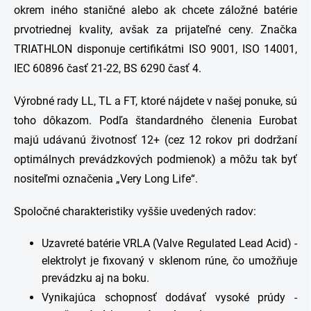
okrem iného staničné alebo ak chcete záložné batérie
prvotriednej kvality, avšak za prijateľné ceny. Značka
TRIATHLON disponuje certifikátmi ISO 9001, ISO 14001,
IEC 60896 časť 21-22, BS 6290 časť 4.
Výrobné rady LL, TL a FT, ktoré nájdete v našej ponuke, sú
toho dôkazom. Podľa štandardného členenia Eurobat
majú udávanú životnosť 12+ (cez 12 rokov pri dodržaní
optimálnych prevádzkových podmienok) a môžu tak byť
nositeľmi označenia „Very Long Life“.
Spoločné charakteristiky vyššie uvedených radov:
Uzavreté batérie VRLA (Valve Regulated Lead Acid) -
elektrolyt je fixovaný v sklenom rúne, čo umožňuje
prevádzku aj na boku.
Vynikajúca schopnosť dodávať vysoké prúdy -