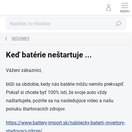
Prejsť
na
obsah
Hľadať
NOVINKY
Keď batérie neštartuje ...
Vážení zákazníci,
blíži sa obdobie, kedy nás batérie môžu nemilo prekvapiť.
Pokiaľ si chcete byť 100% istí, že svoje auto vždy
naštartujete, pozrite sa na nasledujúce video a našu
ponuku štartovacích zdrojov.
https://www.battery-import.sk/nabijecky-baterii--invertory-
startovaci-zdroje/