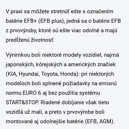
V praxi sa môžete stretnúť ešte s označením
batérie EFB+ (EFB plus), jedná sa o batérie EFB
z prvovýroby, ktoré sú ešte viac odolné a majú
predĺženú životnosť.
Výnimkou boli niektoré modely vozidiel, najmä
japonských, kórejských a amerických značiek
(KIA, Hyundai, Toyota, Honda): pri niektorých
modeloch boli splnené požiadavky na emisnú
normu EURO 6 aj bez použitia systému
START&STOP. Riadené dobíjanie však tieto
vozidlá už mali, a preto v prvovýrobe boli
montované aj odolnejšie batérie (EFB, AGM).