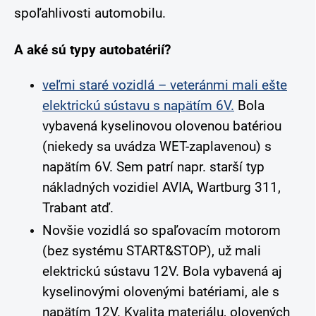
spoľahlivosti automobilu.
A aké sú typy autobatérií?
veľmi staré vozidlá – veteránmi mali ešte
elektrickú sústavu s napätím 6V.
Bola
vybavená kyselinovou olovenou batériou
(niekedy sa uvádza WET-zaplavenou) s
napätím 6V. Sem patrí napr. starší typ
nákladných vozidiel AVIA, Wartburg 311,
Trabant atď.
Novšie vozidlá so spaľovacím motorom
(bez systému START&STOP), už mali
elektrickú sústavu 12V. Bola vybavená aj
kyselinovými olovenými batériami, ale s
napätím 12V. Kvalita materiálu, olovených