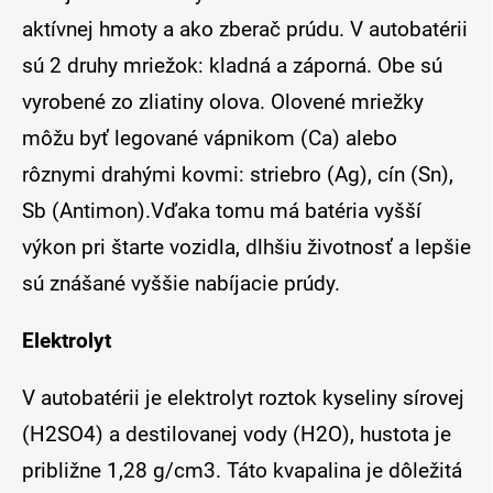
aktívnej hmoty a ako zberač prúdu. V autobatérii
sú 2 druhy mriežok: kladná a záporná. Obe sú
vyrobené zo zliatiny olova. Olovené mriežky
môžu byť legované vápnikom (Ca) alebo
rôznymi drahými kovmi: striebro (Ag), cín (Sn),
Sb (Antimon).Vďaka tomu má batéria vyšší
výkon pri štarte vozidla, dlhšiu životnosť a lepšie
sú znášané vyššie nabíjacie prúdy.
Elektrolyt
V autobatérii je elektrolyt roztok kyseliny sírovej
(H2SO4) a destilovanej vody (H2O), hustota je
približne 1,28 g/cm3. Táto kvapalina je dôležitá