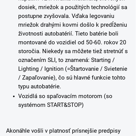
dosiek, mriežok a použitých technológií sa
postupne zvyšovala. Vďaka legovaniu
mriežok drahými kovmi došlo k predĺženiu
životnosti autobatérií. Tieto batérie boli
montované do vozidiel od 50-60. rokov 20
storočia. Niekedy sa môžete tiež stretnúť s
označením SLI, to znamená: Starting /
Lighting / Ignition (=Štartovanie / Svietenie
/ Zapaľovanie), čo sú hlavné funkcie tohto
typu autobatérie.
Vozidlá so spaľovacím motorom (so
systémom START&STOP)
Akonáhle vošli v platnosť prísnejšie predpisy