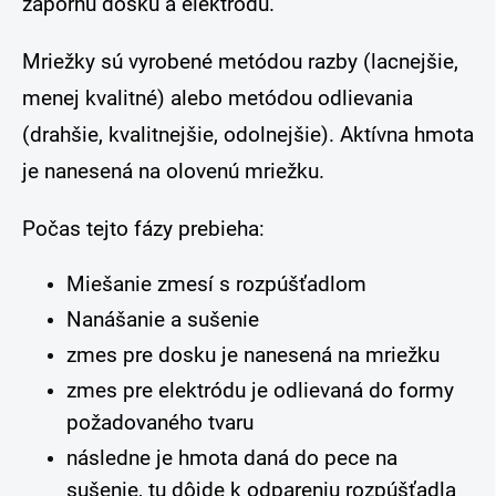
zápornú dosku a elektródu.
Mriežky sú vyrobené metódou razby (lacnejšie,
menej kvalitné) alebo metódou odlievania
(drahšie, kvalitnejšie, odolnejšie). Aktívna hmota
je nanesená na olovenú mriežku.
Počas tejto fázy prebieha:
Miešanie zmesí s rozpúšťadlom
Nanášanie a sušenie
zmes pre dosku je nanesená na mriežku
zmes pre elektródu je odlievaná do formy
požadovaného tvaru
následne je hmota daná do pece na
sušenie, tu dôjde k odpareniu rozpúšťadla