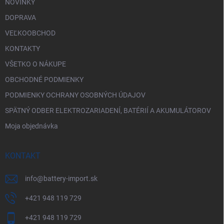
NOVINKY
DOPRAVA
VEĽKOOBCHOD
KONTAKTY
VŠETKO O NÁKUPE
OBCHODNÉ PODMIENKY
PODMIENKY OCHRANY OSOBNÝCH ÚDAJOV
SPÄTNÝ ODBER ELEKTROZARIADENÍ, BATÉRIÍ A AKUMULÁTOROV
Moja objednávka
KONTAKT
info
@
battery-import.sk
+421 948 119 729
+421 948 119 729