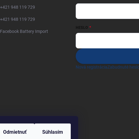
+421 948 119 729
+421 948 119 729
HESLO
Facebook Battery Import
Nová registrácia
Zabudnuté hesl
Odmietnuť
Súhlasím