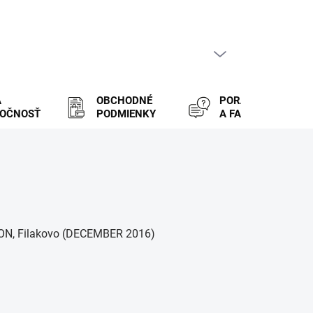
PRÁZDNY KOŠÍK
NÁKUPNÝ
KOŠÍK
A
OBCHODNÉ
PORADENSTVO
LOČNOSŤ
PODMIENKY
A FAQ
MON, Filakovo (DECEMBER 2016)