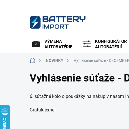
Prejsť
na
obsah
VÝMENA
KONFIGURÁTOR
AUTOBATÉRIE
AUTOBATÉRIÍ
Domov
NOVINKY
Vyhlásenie súťaže - DECEMBE
Vyhlásenie súťaže 
6. súťažné kolo o poukážky na nákup v našom 
Gratulujeme!