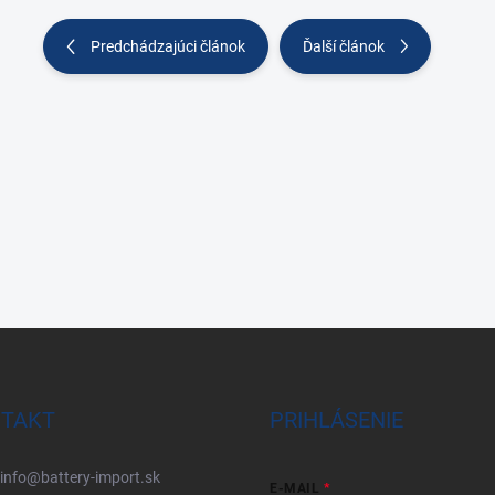
Predchádzajúci článok
Ďalší článok
TAKT
PRIHLÁSENIE
info
@
battery-import.sk
E-MAIL