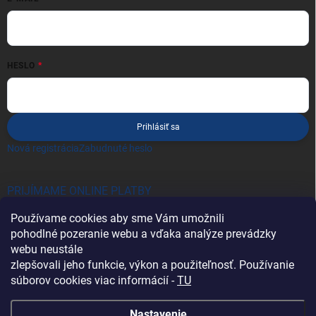
HESLO
Prihlásiť sa
Nová registrácia
Zabudnuté heslo
PRIJÍMAME ONLINE PLATBY
Používame cookies aby sme Vám umožnili
pohodlné pozeranie webu a vďaka analýze prevádzky
webu neustále
zlepšovali jeho funkcie, výkon a použiteľnosť. Používanie
súborov cookies viac informácií -
TU
Heureka.sk
Nastavenie