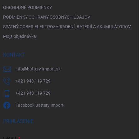
OBCHODNÉ PODMIENKY
PODMIENKY OCHRANY OSOBNÝCH ÚDAJOV
SPÄTNÝ ODBER ELEKTROZARIADENÍ, BATÉRIÍ A AKUMULÁTOROV
Moja objednávka
KONTAKT
info
@
battery-import.sk
+421 948 119 729
+421 948 119 729
Facebook Battery Import
PRIHLÁSENIE
E-MAIL