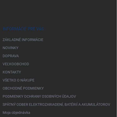
Z
á
p
ä
t
i
INFORMÁCIE PRE VÁS
e
ZÁKLADNÉ INFORMÁCIE
NOVINKY
DOPRAVA
VEĽKOOBCHOD
KONTAKTY
VŠETKO O NÁKUPE
OBCHODNÉ PODMIENKY
PODMIENKY OCHRANY OSOBNÝCH ÚDAJOV
SPÄTNÝ ODBER ELEKTROZARIADENÍ, BATÉRIÍ A AKUMULÁTOROV
Moja objednávka