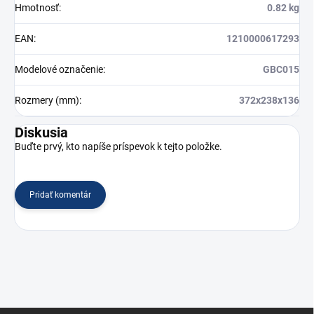
Hmotnosť
:
0.82 kg
EAN
:
1210000617293
Modelové označenie
:
GBC015
Rozmery (mm)
:
372x238x136
Diskusia
Buďte prvý, kto napíše príspevok k tejto položke.
Pridať komentár