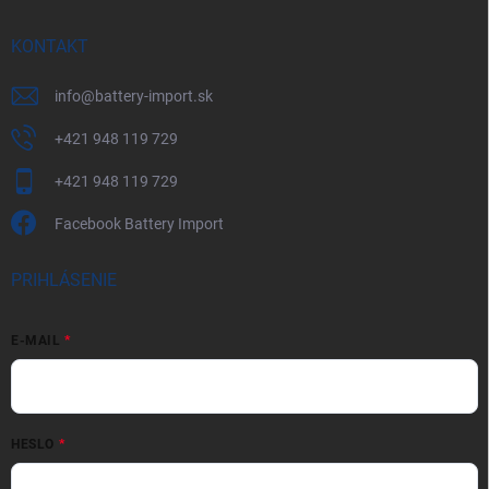
KONTAKT
info
@
battery-import.sk
+421 948 119 729
+421 948 119 729
Facebook Battery Import
PRIHLÁSENIE
E-MAIL
HESLO