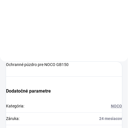
€247,15 bez DPH
Do košíka
Lítiový štartovací zdroj
Ochranné púzdro pre NOCO GB150
Dodatočné parametre
Kategória
:
NOCO
Záruka
:
24 mesiacov