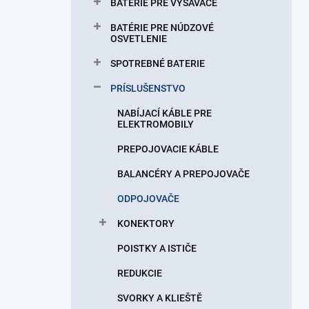
BATÉRIE PRE VYSÁVAČE
BATÉRIE PRE NÚDZOVÉ
OSVETLENIE
SPOTREBNÉ BATERIE
PRÍSLUŠENSTVO
NABÍJACÍ KÁBLE PRE
ELEKTROMOBILY
PREPOJOVACIE KÁBLE
BALANCÉRY A PREPOJOVAČE
ODPOJOVAČE
KONEKTORY
POISTKY A ISTIČE
REDUKCIE
SVORKY A KLIEŠTĚ