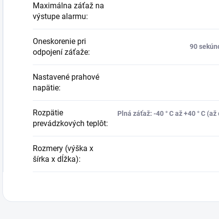
Maximálna záťaž na
výstupe alarmu
:
Oneskorenie pri
90 sekún
odpojení záťaže
:
Nastavené prahové
napätie
:
Rozpätie
Plná záťaž: -40 ° C až +40 ° C (a
prevádzkových teplôt
:
Rozmery (výška x
šírka x dĺžka)
: