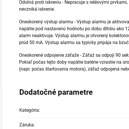
Odolná proti iskreniu - Nepracuje s reléovými prvkami
nevzniká iskrenie.
Oneskorený výstup alarmu - Výstup alarmu je aktivovan
napätie pod nastavenú hodnotu po dobu dlhšiu ako 12
alarm neaktivuje. Výstup alarmu je otvorený kolektor
prúd 50 mA. Výstup alarmu sa typicky pripája na bzuči
Oneskorené odpojenie záťaže - Záťaž sa odpojí 90 se
Pokiaľ počas tejto doby napätie batérie vzrastie na ú
(napr. počas štartovania motora), záťaž odpojená neb
Dodatočné parametre
Kategória
:
Záruka
: