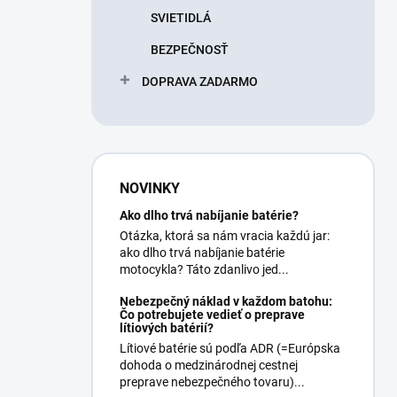
SVIETIDLÁ
BEZPEČNOSŤ
DOPRAVA ZADARMO
NOVINKY
Ako dlho trvá nabíjanie batérie?
Otázka, ktorá sa nám vracia každú jar:
ako dlho trvá nabíjanie batérie
motocykla? Táto zdanlivo jed...
Nebezpečný náklad v každom batohu:
Čo potrebujete vedieť o preprave
lítiových batérií?
Lítiové batérie sú podľa ADR (=Európska
dohoda o medzinárodnej cestnej
preprave nebezpečného tovaru)...