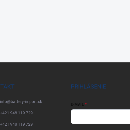
TAKT
PRIHLÁSENIE
info
@
battery-import.sk
E-MAIL
+421 948 119 729
+421 948 119 729