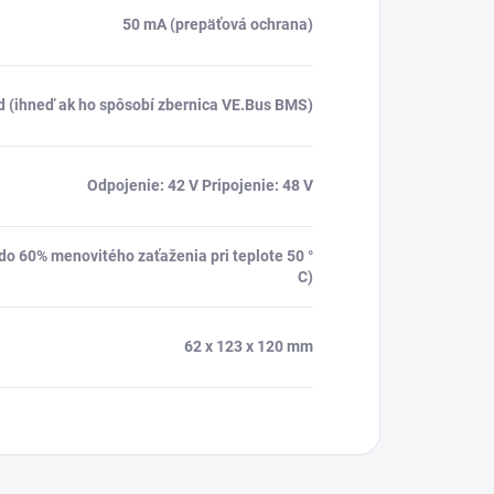
50 mA (prepäťová ochrana)
d (ihneď ak ho spôsobí zbernica VE.Bus BMS)
Odpojenie: 42 V Pripojenie: 48 V
ž do 60% menovitého zaťaženia pri teplote 50 °
C)
62 x 123 x 120 mm