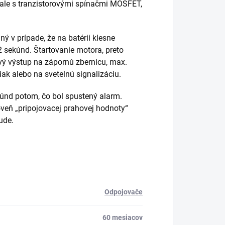
, ale s tranzistorovými spínačmi MOSFET,
ý v prípade, že na batérii klesne
 sekúnd. Štartovanie motora, preto
ový výstup na zápornú zbernicu, max.
ak alebo na svetelnú signalizáciu.
kúnd potom, čo bol spustený alarm.
roveň „pripojovacej prahovej hodnoty“
ude.
Odpojovače
60 mesiacov