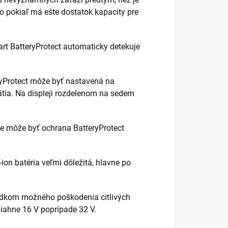
ebo pokiaľ má ešte dostatok kapacity pre
rt BatteryProtect automaticky detekuje
yProtect môže byť nastavená na
ätia. Na displeji rozdelenom na sedem
ime môže byť ochrana BatteryProtect
-ion batéria veľmi dôležitá, hlavne po
ledkom možného poškodenia citlivých
esiahne 16 V poprípade 32 V.