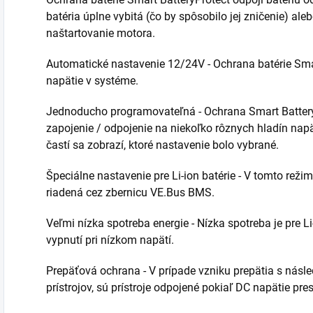
batéria úplne vybitá (čo by spôsobilo jej zničenie) al
naštartovanie motora.
Automatické nastavenie 12/24V - Ochrana batérie Sma
napätie v systéme.
Jednoducho programovateľná - Ochrana Smart Batter
zapojenie / odpojenie na niekoľko rôznych hladín nap
častí sa zobrazí, ktoré nastavenie bolo vybrané.
Špeciálne nastavenie pre Li-ion batérie - V tomto rež
riadená cez zbernicu VE.Bus BMS.
Veľmi nízka spotreba energie - Nízka spotreba je pre Li
vypnutí pri nízkom napätí.
Prepäťová ochrana - V prípade vzniku prepätia s nás
prístrojov, sú prístroje odpojené pokiaľ DC napätie pr