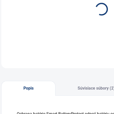
Sma
DETA
Popis
Súvisiace súbory (2
Ochrana batérie Smart BatteryProtect odpojí batériu 