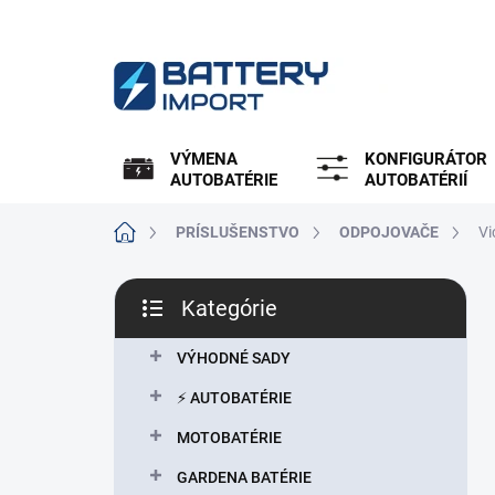
Prejsť
na
obsah
VÝMENA
KONFIGURÁTOR
AUTOBATÉRIE
AUTOBATÉRIÍ
Domov
PRÍSLUŠENSTVO
ODPOJOVAČE
Vi
B
Kategórie
o
Preskočiť
č
kategórie
n
VÝHODNÉ SADY
ý
⚡ AUTOBATÉRIE
p
a
MOTOBATÉRIE
n
GARDENA BATÉRIE
e