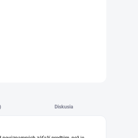
rt Ochrana batérie BatteryProtect
ILNÉ INFORMÁCIE
−
+
Pridať do košíka
OPÝTAŤ SA
STRÁŽIŤ
)
Diskusia
od nevýznamných záťaží predtým, než je