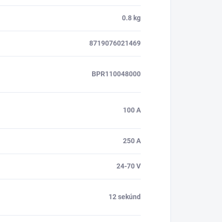
0.8 kg
8719076021469
BPR110048000
100 A
250 A
24-70 V
12 sekúnd