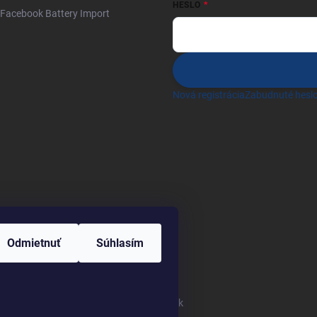
HESLO
Facebook Battery Import
Nová registrácia
Zabudnuté hesl
Odmietnuť
Súhlasím
Heureka.sk