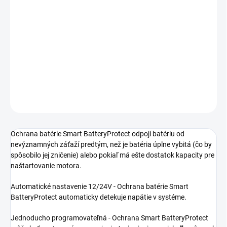
Jednotková
SKLADOM
(3 KS)
cena:
Smart Ochrana batérie BatteryProtect
DETAILNÉ INFORMÁCIE
−
+
Pridať do košíka
OPÝTAŤ SA
STRÁŽIŤ
Ochrana batérie Smart BatteryProtect odpojí batériu od
nevýznamných záťaží predtým, než je batéria úplne vybitá (čo by
spôsobilo jej zničenie) alebo pokiaľ má ešte dostatok kapacity pre
naštartovanie motora.
Automatické nastavenie 12/24V - Ochrana batérie Smart
BatteryProtect automaticky detekuje napätie v systéme.
Jednoducho programovateľná - Ochrana Smart BatteryProtect