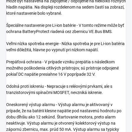
môže byť nastavená na zapojenie / odpojenie na niekoľko rôznych
hladín napätia. Na displeji rozdelenom na sedem častí sa zobrazí,
ktoré nastavenie bolo vybrané.
Špeciálne nastavenie pre Li-ion batérie - V tomto režime môže byť
ochrana BatteryProtect riadená cez zbernicu VE.Bus BMS.
Veľmi nízka spotreba energie - Nízka spotreba je pre Li-ion batéria
veľmi dôležitá, hlavne po vypnutí pri nízkom napätí.
Prepäťová ochrana - V prípade vzniku prepätia s následkom
možného poškodenia citlivých prístrojov, sú prístroje odpojené
pokiaľ DC napätie presiahne 16 V poprípade 32 V.
Odolná proti iskreniu - Nepracuje s reléovými prvkami, ale s
tranzistorovými spínačmi MOSFET, nevzniká iskrenie.
Oneskorený výstup alarmu - Výstup alarmu je aktivovaný v
prípade, že na batérii klesne napätie pod nastavenú hodnotu po
dobu dlhšiu ako 12 sekúnd. Štartovanie motora, preto alarm
neaktivuje. Výstup alarmu je otvorený kolektorový výstup na
zápornú zbernicu, max. prúd 50 mA. Výstup alarmu sa typicky