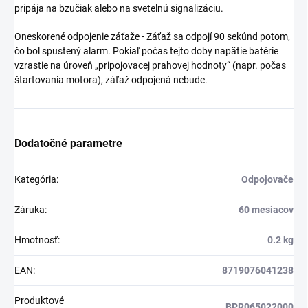
pripája na bzučiak alebo na svetelnú signalizáciu.
Oneskorené odpojenie záťaže - Záťaž sa odpojí 90 sekúnd potom,
čo bol spustený alarm. Pokiaľ počas tejto doby napätie batérie
vzrastie na úroveň „pripojovacej prahovej hodnoty“ (napr. počas
štartovania motora), záťaž odpojená nebude.
Dodatočné parametre
Kategória
:
Odpojovače
Záruka
:
60 mesiacov
Hmotnosť
:
0.2 kg
EAN
:
8719076041238
Produktové
BPR065022000