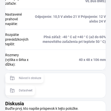
VE.Bus BMS)
záťaže
:
Nastavené
Odpojenie: 10,5 V alebo 21 V Pripojenie: 12 V
prahové
alebo 24 V
napätie
:
Rozpätie
Plná záťaž: -40 ° C až +40 ° C (až do 60%
prevádzkových
menovitého zaťaženia pri teplote 50 ° C)
teplôt
:
Rozmery
(výška x šírka x
40 x 48 x 106 mm
dĺžka)
:
Návod k obsluze
Datasheet
Diskusia
Buďte prvý, kto napíše príspevok k tejto položke.