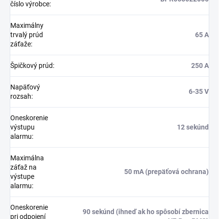
číslo výrobce
:
Maximálny
trvalý prúd
65 A
záťaže
:
Špičkový prúd
:
250 A
Napäťový
6-35 V
rozsah
:
Oneskorenie
výstupu
12 sekúnd
alarmu
:
Maximálna
záťaž na
50 mA (prepäťová ochrana)
výstupe
alarmu
:
Oneskorenie
90 sekúnd (ihneď ak ho spôsobí zbernica
pri odpojení