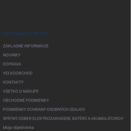
Z
á
p
ä
t
i
INFORMÁCIE PRE VÁS
e
ZÁKLADNÉ INFORMÁCIE
NOVINKY
DOPRAVA
VEĽKOOBCHOD
KONTAKTY
VŠETKO O NÁKUPE
OBCHODNÉ PODMIENKY
PODMIENKY OCHRANY OSOBNÝCH ÚDAJOV
SPÄTNÝ ODBER ELEKTROZARIADENÍ, BATÉRIÍ A AKUMULÁTOROV
Moja objednávka