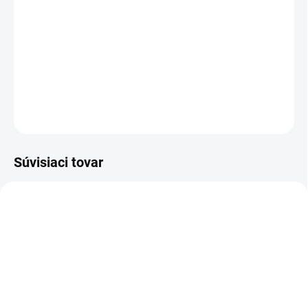
DETAILNÉ INFORMÁCIE
−
+
Pridať do košíka
OPÝTAŤ SA
STRÁŽIŤ
Súvisiaci tovar
TIP
E5608
E5876
PREDAJ UKONČENÝ
SKLADOM