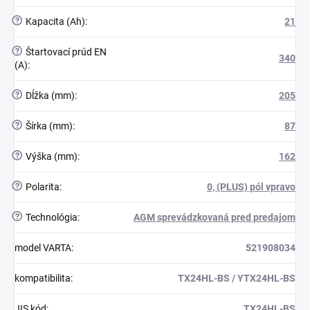
?
Kapacita (Ah)
:
21
?
Štartovací prúd EN
340
(A)
:
?
Dĺžka (mm)
:
205
?
Šírka (mm)
:
87
?
Výška (mm)
:
162
?
Polarita
:
0, (PLUS) pól vpravo
?
Technológia
:
AGM sprevádzkovaná pred predajom
model VARTA
:
521908034
kompatibilita
:
TX24HL-BS / YTX24HL-BS
JIS kód
:
TX24HL-BS