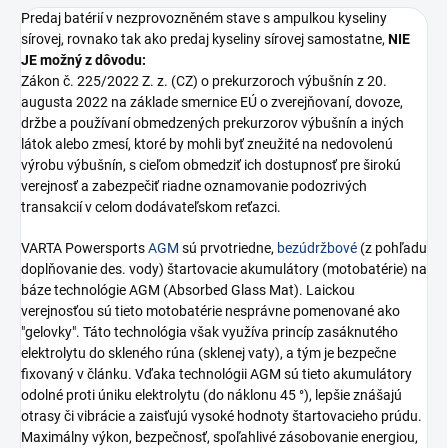
Predaj batérií v nezprovozněném stave s ampulkou kyseliny
sírovej, rovnako tak ako predaj kyseliny sírovej samostatne,
NIE
JE možný z dôvodu:
Zákon č. 225/2022 Z. z. (CZ) o prekurzoroch výbušnín z 20.
augusta 2022 na základe smernice EÚ o zverejňovaní, dovoze,
držbe a používaní obmedzených prekurzorov výbušnín a iných
látok alebo zmesí, ktoré by mohli byť zneužité na nedovolenú
výrobu výbušnín, s cieľom obmedziť ich dostupnosť pre širokú
verejnosť a zabezpečiť riadne oznamovanie podozrivých
transakcií v celom dodávateľskom reťazci.
VARTA Powersports
AGM
sú prvotriedne,
bezúdržbové
(z pohľadu
doplňovanie des. vody) štartovacie akumulátory (motobatérie) na
báze technológie AGM (Absorbed Glass Mat). Laickou
verejnosťou sú tieto motobatérie nesprávne pomenované ako
"gelovky". Táto technológia však využíva princíp zasáknutého
elektrolytu do skleného rúna (sklenej vaty), a tým je bezpečne
fixovaný v článku. Vďaka technológii AGM sú tieto akumulátory
odolné proti úniku elektrolytu (do náklonu 45 °), lepšie znášajú
otrasy či vibrácie a zaisťujú vysoké hodnoty štartovacieho prúdu.
Maximálny výkon, bezpečnosť, spoľahlivé zásobovanie energiou,