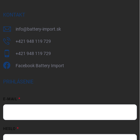
KONTAKT
info
@
battery-import.sk
+421 948 119 729
+421 948 119 729
Facebook Battery Import
PRIHLÁSENIE
E-MAIL
HESLO