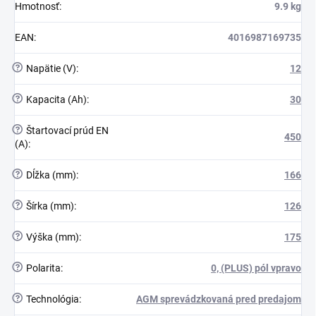
Hmotnosť
:
9.9 kg
EAN
:
4016987169735
?
Napätie (V)
:
12
?
Kapacita (Ah)
:
30
?
Štartovací prúd EN
450
(A)
:
?
Dĺžka (mm)
:
166
?
Šírka (mm)
:
126
?
Výška (mm)
:
175
?
Polarita
:
0, (PLUS) pól vpravo
?
Technológia
:
AGM sprevádzkovaná pred predajom