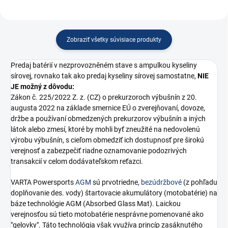
Zobraziť všetky súvisiace produkty
Predaj batérií v nezprovozněném stave s ampulkou kyseliny
sírovej, rovnako tak ako predaj kyseliny sírovej samostatne,
NIE
JE možný z dôvodu:
Zákon č. 225/2022 Z. z. (CZ) o prekurzoroch výbušnín z 20.
augusta 2022 na základe smernice EÚ o zverejňovaní, dovoze,
držbe a používaní obmedzených prekurzorov výbušnín a iných
látok alebo zmesí, ktoré by mohli byť zneužité na nedovolenú
výrobu výbušnín, s cieľom obmedziť ich dostupnosť pre širokú
verejnosť a zabezpečiť riadne oznamovanie podozrivých
transakcií v celom dodávateľskom reťazci.
VARTA Powersports
AGM
sú prvotriedne,
bezúdržbové
(z pohľadu
doplňovanie des. vody) štartovacie akumulátory (motobatérie) na
báze technológie AGM (Absorbed Glass Mat). Laickou
verejnosťou sú tieto motobatérie nesprávne pomenované ako
"gelovky". Táto technológia však využíva princíp zasáknutého