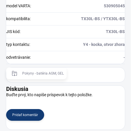
model VARTA
:
530905045
kompatibilita
:
TX30L-BS / YTX30L-BS
JIS kód
:
TX30L-BS
typ kontaktu
:
Y4 - kocka, otvor zhora
odvetrávanie
:
-
Pokyny - batéria AGM, GEL
Diskusia
Buďte prvý, kto napíše príspevok k tejto položke.
Pridať komentár