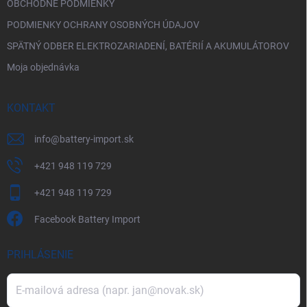
OBCHODNÉ PODMIENKY
PODMIENKY OCHRANY OSOBNÝCH ÚDAJOV
SPÄTNÝ ODBER ELEKTROZARIADENÍ, BATÉRIÍ A AKUMULÁTOROV
Moja objednávka
KONTAKT
info
@
battery-import.sk
+421 948 119 729
+421 948 119 729
Facebook Battery Import
PRIHLÁSENIE