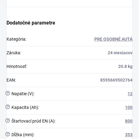
Dodatočné parametre
Kategória
:
PRE OSOBNÉ AUTÁ
Záruka
:
24 mesiacov
Hmotnosť
:
20.8 kg
EAN
:
8595669502764
?
Napätie (V)
:
12
?
Kapacita (Ah)
:
100
?
Štartovací prúd EN (A)
:
800
?
Dĺžka (mm)
:
353