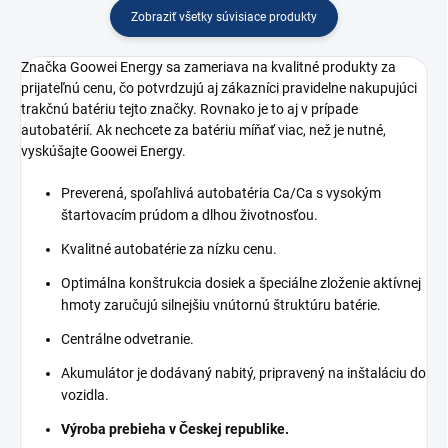
Zobraziť všetky súvisiace produkty
Značka Goowei Energy sa zameriava na kvalitné produkty za
prijateľnú cenu, čo potvrdzujú aj zákazníci pravidelne nakupujúci
trakčnú batériu tejto značky. Rovnako je to aj v prípade
autobatérií. Ak nechcete za batériu míňať viac, než je nutné,
vyskúšajte Goowei Energy.
Preverená, spoľahlivá autobatéria Ca/Ca s vysokým
štartovacím prúdom a dlhou životnosťou.
Kvalitné autobatérie za nízku cenu.
Optimálna konštrukcia dosiek a špeciálne zloženie aktívnej
hmoty zaručujú silnejšiu vnútornú štruktúru batérie.
Centrálne odvetranie.
Akumulátor je dodávaný nabitý, pripravený na inštaláciu do
vozidla.
Výroba prebieha v Českej republike.