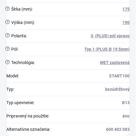
?
Šírka (mm)
:
175
?
Výška (mm)
:
190
?
Polarita
:
0, (PLUS) pól vpravo
?
Pól
:
Typ 1 (PLUS Ø 19,5mm)
?
Technológia
:
WET zaplavená
Model
:
START100
Typ
:
bezúdržbový
Typ upevnenie
:
B13
Pripravený na použitie
:
áno
Alternatívne označenia
:
600 402 083