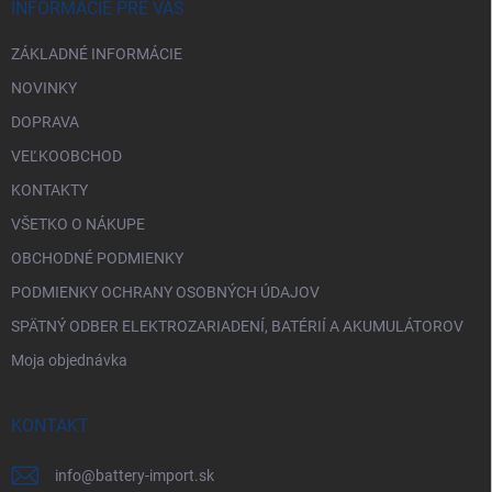
i
INFORMÁCIE PRE VÁS
e
ZÁKLADNÉ INFORMÁCIE
NOVINKY
DOPRAVA
VEĽKOOBCHOD
KONTAKTY
VŠETKO O NÁKUPE
OBCHODNÉ PODMIENKY
PODMIENKY OCHRANY OSOBNÝCH ÚDAJOV
SPÄTNÝ ODBER ELEKTROZARIADENÍ, BATÉRIÍ A AKUMULÁTOROV
Moja objednávka
KONTAKT
info
@
battery-import.sk