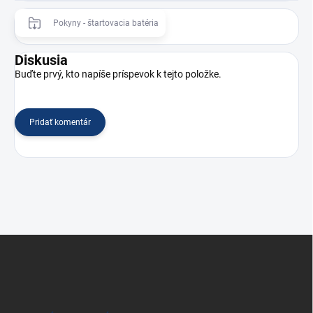
Pokyny - štartovacia batéria
Diskusia
Buďte prvý, kto napíše príspevok k tejto položke.
Pridať komentár
Z
á
p
ä
t