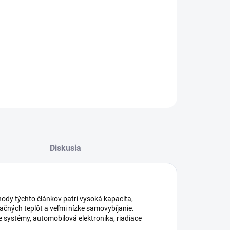
T LS 14500 lítiový článok CNA 3,6 V 2600mAh
ILNÉ INFORMÁCIE
−
+
Pridať do košíka
OPÝTAŤ SA
STRÁŽIŤ
Diskusia
hody týchto článkov patrí vysoká kapacita,
ačných teplôt a veľmi nízke samovybíjanie.
e systémy, automobilová elektronika, riadiace