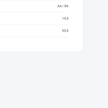
AA / R6
14,5
55,5