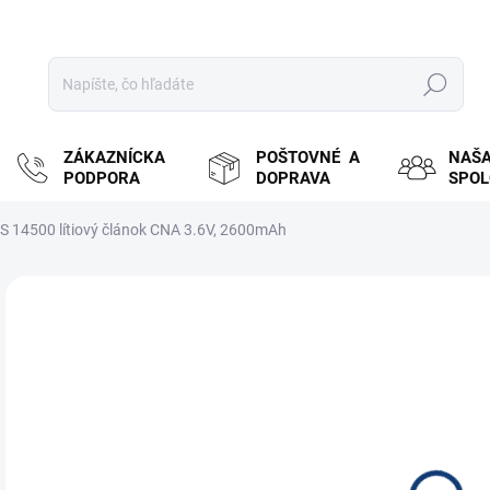
Hľadať
ZÁKAZNÍCKA
POŠTOVNÉ A
NAŠ
PODPORA
DOPRAVA
SPO
S 14500 lítiový článok CNA 3.6V, 2600mAh
ZNAČKA:
SAFT
MOŽ
DOR
€4
€3,
Jedn
ZVY
cena