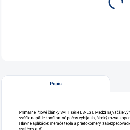
SAF
DETA
Popis
Primárne lítiové články SAFT série LS/LST. Medzi najväčšie vý
vyššie napätie konštantné počas vybíjania, široký rozsah oper
Hlavné aplikácie: merače tepla a prietokomery, zabezpečovaci
systémy atď.