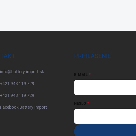
TAKT
PRIHLÁSENIE
info
@
battery-import.sk
E-MAIL
+421 948 119 729
+421 948 119 729
HESLO
Facebook Battery Import