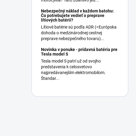
motocykla? Táto zdanlivo jed...
Nebezpečný náklad v každom batohu:
Čo potrebujete vedieť o preprave
lítiových batérií?
Lítiové batérie sú podľa ADR (=Európska
dohoda o medzinárodnej cestnej
preprave nebezpečného tovaru)...
Novinka v ponuke - prídavná batéria pre
Tesla model S
Tesla model S patrí už od svojho
predstavenia k celosvetovo
najpredávanejším elektromobilom.
Štandar...