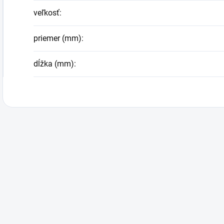
veľkosť
:
priemer (mm)
:
dĺžka (mm)
: