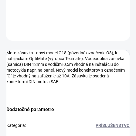
−
+
Pridať do košíka
OPÝTAŤ SA
STRÁŽIŤ
Moto zásuvka - nový model O18 (pôvodné označenie O8), k
nabíjačkám OptiMate (výrobca Tecmate). Vodeodolná zásuvka
(samica) DIN 12mm s vodičmi 0,5m vhodná na inštaláciu do
motocykla napr. na panel. Nový model konektorov s označením
"O" je vhodný na zaťaženie až 10A. Zásuvka je osadená
konektormi DIN moto a SAE.
Dodatočné parametre
Kategória
:
PRÍSLUŠENSTVO