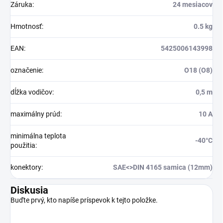
Záruka
:
24 mesiacov
Hmotnosť
:
0.5 kg
EAN
:
5425006143998
označenie
:
O18 (O8)
dĺžka vodičov
:
0,5 m
maximálny prúd
:
10 A
minimálna teplota
-40°C
použitia
:
konektory
:
SAE<>DIN 4165 samica (12mm)
Diskusia
Buďte prvý, kto napíše príspevok k tejto položke.