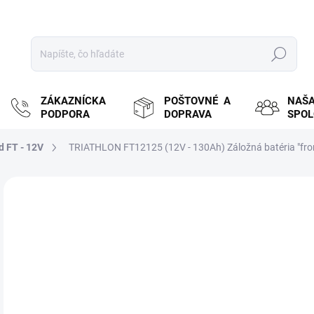
Hľadať
ZÁKAZNÍCKA
POŠTOVNÉ A
NAŠ
PODPORA
DOPRAVA
SPO
d FT - 12V
TRIATHLON FT12125 (12V - 130Ah) Záložná batéria "fron
ZNAČKA:
TRIATHLON
MOŽ
DOR
€
€30
Jedn
NA
cena