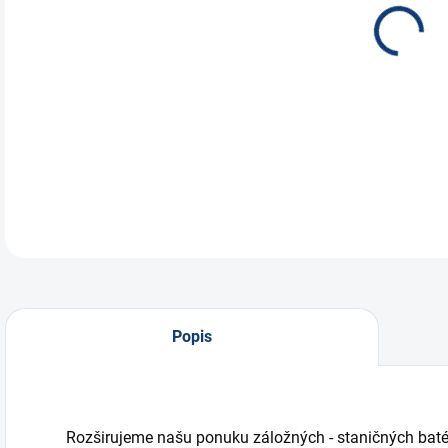
Zálo
a re
term
DETA
Popis
Rozširujeme našu ponuku záložných - staničných bat