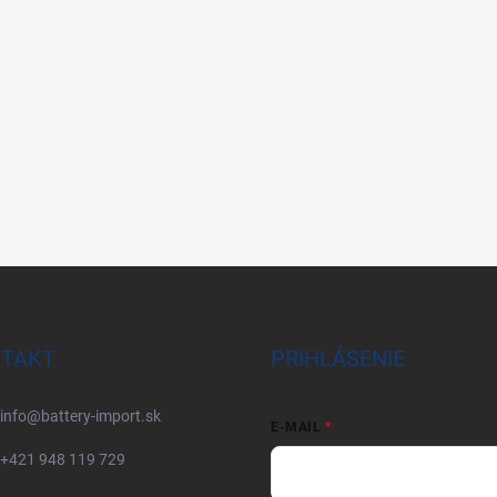
TAKT
PRIHLÁSENIE
info
@
battery-import.sk
E-MAIL
+421 948 119 729