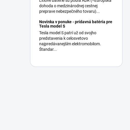
Lítiové batérie sú podľa ADR (=Európska
dohoda o medzinárodnej cestnej
preprave nebezpečného tovaru)...
Novinka v ponuke - prídavná batéria pre
Tesla model S
Tesla model S patrí už od svojho
predstavenia k celosvetovo
najpredávanejším elektromobilom.
Štandar...