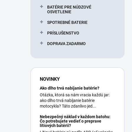
BATÉRIE PRE NÚDZOVÉ
OSVETLENIE
SPOTREBNÉ BATERIE
PRÍSLUŠENSTVO
DOPRAVA ZADARMO
NOVINKY
Ako dlho trvá nabíjanie batérie?
Otázka, ktorá sa nám vracia každú jar:
ako dlho trvá nabíjanie batérie
motocykla? Táto zdanlivo jed...
Nebezpečný náklad v každom batohu:
Čo potrebujete vedieť o preprave
lítiových batérií?