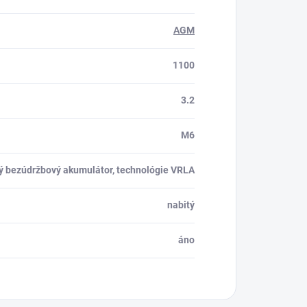
AGM
1100
3.2
M6
ý bezúdržbový akumulátor, technológie VRLA
nabitý
áno