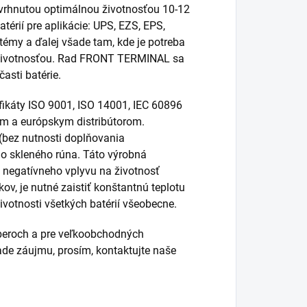
rhnutou optimálnou životnosťou 10-12
térií pre aplikácie: UPS, EZS, EPS,
témy a ďalej všade tam, kde je potreba
u životnosťou. Rad FRONT TERMINAL sa
asti batérie.
ikáty ISO 9001, ISO 14001, IEC 60896
m a európskym distribútorom.
 (bez nutnosti doplňovania
do skleného rúna. Táto výrobná
 negatívneho vplyvu na životnosť
kov, je nutné zaistiť konštantnú teplotu
ivotnosti všetkých batérií všeobecne.
eroch a pre veľkoobchodných
de záujmu, prosím, kontaktujte naše