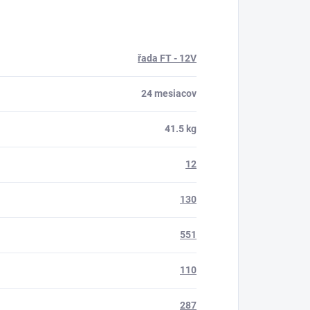
řada FT - 12V
24 mesiacov
41.5 kg
12
130
551
110
287