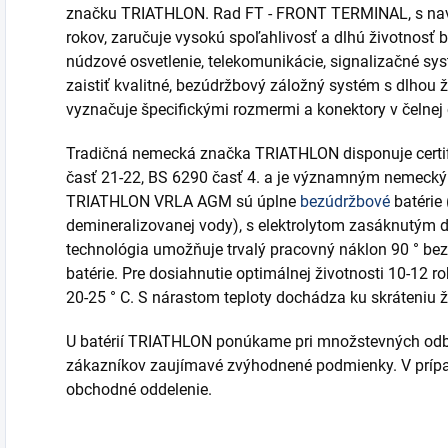
značku TRIATHLON. Rad FT - FRONT TERMINAL, s nav
rokov, zaručuje vysokú spoľahlivosť a dlhú životnosť ba
núdzové osvetlenie, telekomunikácie, signalizačné sys
zaistiť kvalitné, bezúdržbový záložný systém s dlho
vyznačuje špecifickými rozmermi a konektory v čelnej č
Tradičná nemecká značka TRIATHLON disponuje certif
časť 21-22, BS 6290 časť 4. a je významným nemecký
TRIATHLON VRLA AGM sú úplne
bezúdržbové
batérie
demineralizovanej vody), s elektrolytom zasáknutým 
technológia umožňuje trvalý pracovný náklon 90 ° bez
batérie. Pre dosiahnutie optimálnej životnosti 10-12 ro
20-25 ° C. S nárastom teploty dochádza ku skráteniu ž
U batérií TRIATHLON ponúkame pri množstevných odb
zákazníkov zaujímavé zvýhodnené podmienky. V prípa
obchodné oddelenie.