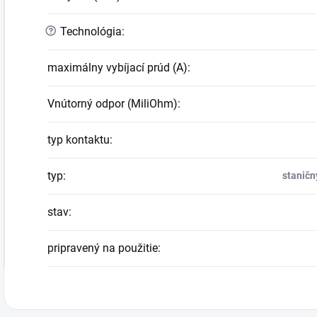
?
Technológia
:
maximálny vybíjací prúd (A)
:
Vnútorný odpor (MiliOhm)
:
typ kontaktu
:
typ
:
staničn
stav
:
pripravený na použitie
: