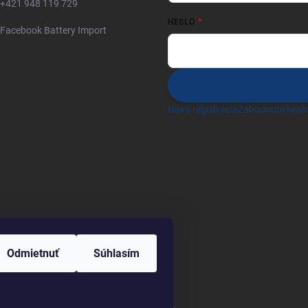
+421 948 119 729
HESLO
Facebook Battery Import
Nová registrácia
Zabudnuté hesl
Odmietnuť
Súhlasím