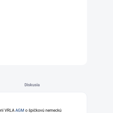
žné (staničné) batérie pre aplikácie UPS, EPS, EZS
žimy "stand by" všeobecne v prevedení front
inal
ILNÉ INFORMÁCIE
−
+
Pridať do košíka
OPÝTAŤ SA
STRÁŽIŤ
Diskusia
érií VRLA
AGM
o špičkovú nemeckú