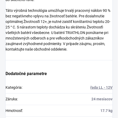
Táto výrobná technológia umožňuje trvalý pracovný náklon 90 %
bez negatívneho vplyvu na životnosť batérie. Pre dosiahnutie
optimálnej Životnosťi 12+, je nutné zaistiť konštantnú teplotu 20-
25 ° C. S nárastom teploty dochádza ku skráteniu Životnosťi
všetkých batérií všeobecne. U batérií TRIATHLON ponúkame pri
množstevných odberoch a pre veľkoobchodných zákazníkov
zaujímavé zvýhodnené podmienky. V prípade záujmu, prosím,
kontaktujte naše obchodné oddelenie.
Dodatočné parametre
Kategória
:
řada LL - 12V
Záruka
:
24 mesiacov
Hmotnosť
:
17.7 kg