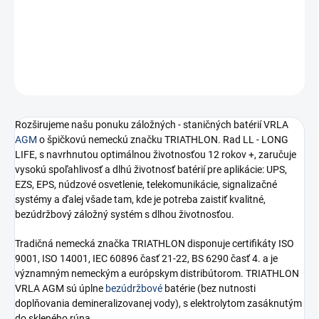
−
+
Pridať do košíka
OPÝTAŤ SA
STRÁŽIŤ
Rozširujeme našu ponuku záložných - staničných batérií VRLA
AGM
o špičkovú nemeckú značku TRIATHLON. Rad LL - LONG
LIFE, s navrhnutou optimálnou životnosťou 12 rokov +, zaručuje
vysokú spoľahlivosť a dlhú životnosť batérií pre aplikácie: UPS,
EZS, EPS, núdzové osvetlenie, telekomunikácie, signalizačné
systémy a ďalej všade tam, kde je potreba zaistiť kvalitné,
bezúdržbový záložný systém s dlhou životnosťou.
Tradičná nemecká značka TRIATHLON disponuje certifikáty ISO
9001, ISO 14001, IEC 60896 časť 21-22, BS 6290 časť 4. a je
významným nemeckým a európskym distribútorom. TRIATHLON
VRLA AGM sú úplne
bezúdržbové
batérie (bez nutnosti
doplňovania demineralizovanej vody), s elektrolytom zasáknutým
do skleného rúna.