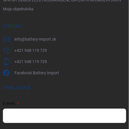
SPÄTNÝ ODBER ELEKTROZARIADENÍ, BATÉRIÍ A AKUMULÁTOROV
Moja objednávka
KONTAKT
info
@
battery-import.sk
+421 948 119 729
+421 948 119 729
Facebook Battery Import
PRIHLÁSENIE
E-MAIL