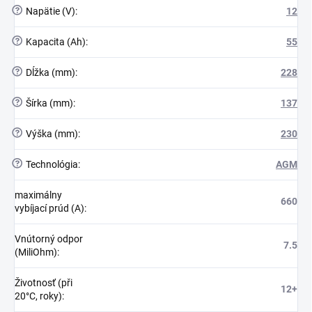
?
Napätie (V)
:
12
?
Kapacita (Ah)
:
55
?
Dĺžka (mm)
:
228
?
Šírka (mm)
:
137
?
Výška (mm)
:
230
?
Technológia
:
AGM
maximálny
660
vybíjací prúd (A)
:
Vnútorný odpor
7.5
(MiliOhm)
:
Životnosť (při
12+
20°C, roky)
: