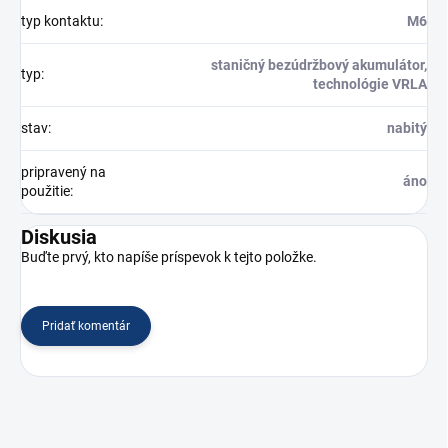
typ kontaktu
:
M6
staničný bezúdržbový akumulátor,
typ
:
technológie VRLA
stav
:
nabitý
pripravený na
áno
použitie
:
Diskusia
Buďte prvý, kto napíše príspevok k tejto položke.
Pridať komentár