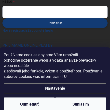
HESLO
Prihlásiť sa
Nová registrácia
Zabudnuté heslo
PRIJÍMAME ONLINE PLATBY
Používame cookies aby sme Vám umožnili
pohodlné pozeranie webu a vďaka analýze prevádzky
webu neustále
zlepšovali jeho funkcie, výkon a použiteľnosť. Používanie
súborov cookies viac informácií -
TU
Heureka.sk
Nastavenie
Copyright 2026
Battery Import SK
. Všetky práva vyhradené.
Odmietnuť
Súhlasím
Vytvoril Shoptet