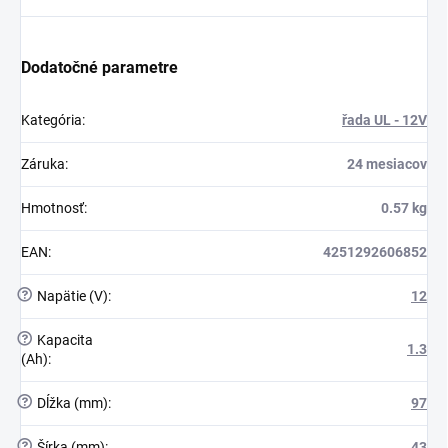
Dodatočné parametre
Kategória
:
řada UL - 12V
Záruka
:
24 mesiacov
Hmotnosť
:
0.57 kg
EAN
:
4251292606852
?
Napätie (V)
:
12
?
Kapacita
1.3
(Ah)
:
?
Dĺžka (mm)
:
97
?
Šírka (mm)
:
43