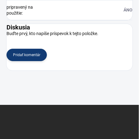
pripravený na
ÁNO
použitie
:
Diskusia
Buďte prvý, kto napíše príspevok k tejto položke.
Pridať komentár
Z
á
p
ä
t