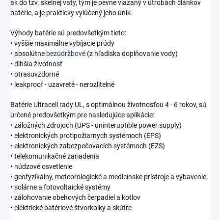
ak do tzv. skelnej vaty, tým je pevne viazaný v útrobách článkov
batérie, a je prakticky vylúčený jeho únik.
Výhody batérie sú predovšetkým tieto:
• vyššie maximálne vybíjacie prúdy
• absolútne
bezúdržbové
(z hľadiska doplňovanie vody)
• dlhšia životnosť
• otrasuvzdorné
• leakproof - uzavreté - nerozlitelné
Batérie Ultracell rady UL, s optimálnou životnosťou 4 - 6 rokov, sú
určené predovšetkým pre nasledujúce aplikácie:
• záložných zdrojoch (UPS - uninteruptible power supply)
• elektronických protipožiarnych systémoch (EPS)
• elektronických zabezpečovacích systémoch (EZS)
• telekomunikačné zariadenia
• núdzové osvetlenie
• geofyzikálny, meteorologické a medicínske prístroje a vybavenie
• solárne a fotovoltaické systémy
• zálohovanie obehových čerpadiel a kotlov
• elektrické batériové štvorkolky a skútre