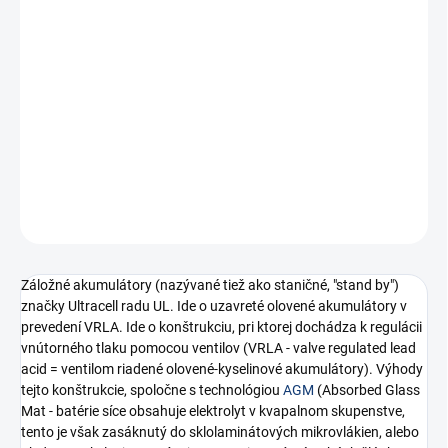
Jednotková
SKLADOM
(6 KS)
cena:
Záložné (staničné) batérie pre aplikácie UPS, EPS, EZS a režimy
„Stand by“ všeobecne.
DETAILNÉ INFORMÁCIE
−
+
Pridať do košíka
OPÝTAŤ SA
STRÁŽIŤ
Záložné akumulátory (nazývané tiež ako staničné, "stand by")
značky Ultracell radu UL. Ide o uzavreté olovené akumulátory v
prevedení VRLA. Ide o konštrukciu, pri ktorej dochádza k regulácii
vnútorného tlaku pomocou ventilov (VRLA - valve regulated lead
acid = ventilom riadené olovené-kyselinové akumulátory). Výhody
tejto konštrukcie, spoločne s technológiou
AGM
(Absorbed Glass
Mat - batérie síce obsahuje elektrolyt v kvapalnom skupenstve,
tento je však zasáknutý do sklolaminátových mikrovlákien, alebo