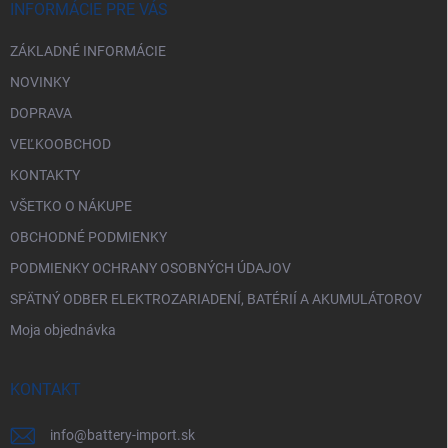
i
INFORMÁCIE PRE VÁS
e
ZÁKLADNÉ INFORMÁCIE
NOVINKY
DOPRAVA
VEĽKOOBCHOD
KONTAKTY
VŠETKO O NÁKUPE
OBCHODNÉ PODMIENKY
PODMIENKY OCHRANY OSOBNÝCH ÚDAJOV
SPÄTNÝ ODBER ELEKTROZARIADENÍ, BATÉRIÍ A AKUMULÁTOROV
Moja objednávka
KONTAKT
info
@
battery-import.sk