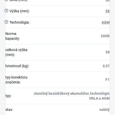
?
Výška (mm)
:
58
?
Technológia
:
AGM
Norma
20HR
kapacity
:
celková výška
58
(mm)
:
hmotnosť (kg)
:
0,57
typ konektoru
F1
značenia
:
staničný bezúdržbový akumulátor, technológie
typ
:
VRLA a AGM
stav
:
nabitý