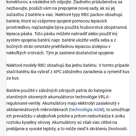
konektorov, a následne ich odpojte. Žiadneho príslušenstva sa
nezbavujte, poslúži vám na prepojenie novej sady, ak sú jej
súčasťou 2 batérie a viac. Niektoré typy RBC packov obsahujú
batérie, ktoré sú vzájomne spojené pomocou lepiacich
prostriedkov, najčastejšie býva použitá hrubovrstvá obojstranná
lepiaca páska. Túto pásku môžete nahradiť alebo použiť iný
systém spojenia batérií, napr. batérie uložíte vedľa seba a z
bočných strán omotáte priehľadnou lepiacou izolepou v
niekoľkých vrstvách. Tým je zaistené dostatočné spojenie.
Niektoré modely RBC obsahujú iba jednu batériu. V tomto prípade
stačí batériu iba vybrať z APC záložného zariadenia a vymeniť kus
za kus.
Batérie použité v záložných zdrojoch patria do kategórie
staničných olovených akumulátorov technológie VRLA -
regulované ventily. Akumulátory majú elektrolyt zasiaknutý v
sklolaminátových mikrovláknach (
technológia AGM
), to umožňuje
ich prevádzku v akejkoľvek polohe a pritom nedochádza k úniku
roztoku kyseliny sírovej. Akumulátory sú však viac citlivé na
prebíjanie a vysoké teploty, a to môže viesť k skráteniu životnosti.