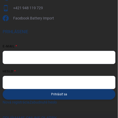
+421 948 119 729
Facebook Battery Import
PRIHLÁSENIE
E-MAIL
HESLO
Prihlásiť sa
Nová registrácia
Zabudnuté heslo