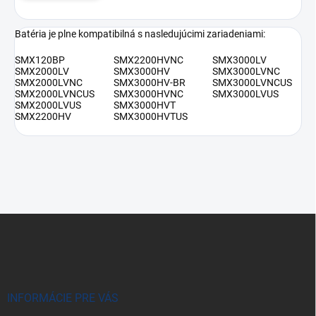
Batéria je plne kompatibilná s nasledujúcimi zariadeniami:
SMX120BP
SMX2200HVNC
SMX3000LV
SMX2000LV
SMX3000HV
SMX3000LVNC
SMX2000LVNC
SMX3000HV-BR
SMX3000LVNCUS
SMX2000LVNCUS
SMX3000HVNC
SMX3000LVUS
SMX2000LVUS
SMX3000HVT
SMX2200HV
SMX3000HVTUS
Z
á
p
ä
t
i
INFORMÁCIE PRE VÁS
e