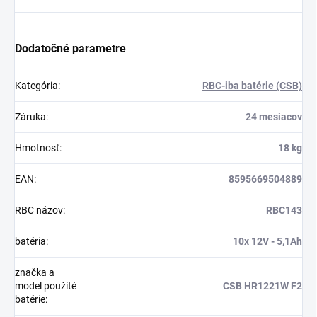
Dodatočné parametre
Kategória
:
RBC-iba batérie (CSB)
Záruka
:
24 mesiacov
Hmotnosť
:
18 kg
EAN
:
8595669504889
RBC názov
:
RBC143
batéria
:
10x 12V - 5,1Ah
značka a
model použité
CSB HR1221W F2
batérie
: