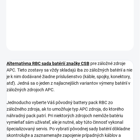
DETAILNÉ INFORMÁCIE
−
+
Pridať do košíka
OPÝTAŤ SA
STRÁŽIŤ
Alternatívna RBC sada batérií značky CSB
pre záložné zdroje
APC. Tieto zostavy sa vždy skladajú iba zo záložných batérií a nie
je k nim dodávané žiadne príslušenstvo (káble, spojky, konektory,
atď). Jedná sa o jeden z najlacnejších variantov výmeny batérií v
záložných zdrojoch APC.
Jednoducho vyberte Váš pôvodný battery pack RBC zo
záložného zdroja, ak to umožňuje typ APC zdroja, do ktorého
náhradný pack patrí. Pri niektorých zdrojoch nemôže batériu
vymieňať sám užívateľ, ale je nutné, aby túto činnosť vykonal
špecializovaný servis. Po vybratí pôvodnej sady batérií dôkladne
skontrolujte a zaznamenajte zapojenie prípadných káblov a