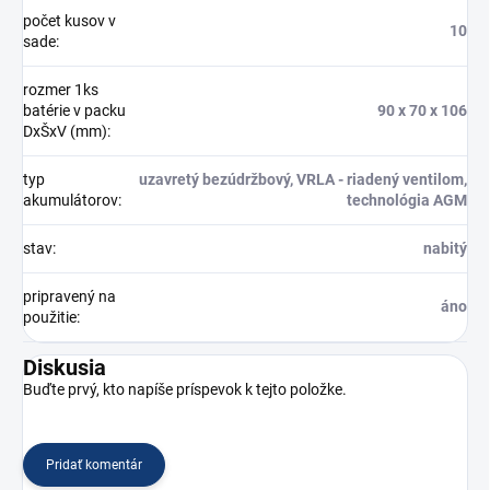
počet kusov v
10
sade
:
rozmer 1ks
batérie v packu
90 x 70 x 106
DxŠxV (mm)
:
typ
uzavretý bezúdržbový, VRLA - riadený ventilom,
akumulátorov
:
technológia AGM
stav
:
nabitý
pripravený na
áno
použitie
:
Diskusia
Buďte prvý, kto napíše príspevok k tejto položke.
Pridať komentár