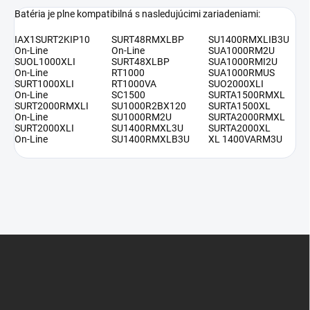
Batéria je plne kompatibilná s nasledujúcimi zariadeniami:
IAX1SURT2KIP10
SURT48RMXLBP
SU1400RMXLIB3U
On-Line
On-Line
SUA1000RM2U
SUOL1000XLI
SURT48XLBP
SUA1000RMI2U
On-Line
RT1000
SUA1000RMUS
SURT1000XLI
RT1000VA
SUO2000XLI
On-Line
SC1500
SURTA1500RMXL
SURT2000RMXLI
SU1000R2BX120
SURTA1500XL
On-Line
SU1000RM2U
SURTA2000RMXL
SURT2000XLI
SU1400RMXL3U
SURTA2000XL
On-Line
SU1400RMXLB3U
XL 1400VARM3U
Z
á
p
ä
t