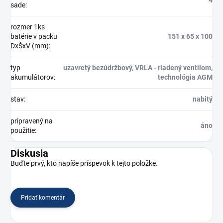
4
sade
:
rozmer 1ks
batérie v packu
151 x 65 x 100
DxŠxV (mm)
:
typ
uzavretý bezúdržbový, VRLA - riadený ventilom,
akumulátorov
:
technológia AGM
stav
:
nabitý
pripravený na
áno
použitie
:
Diskusia
Buďte prvý, kto napíše príspevok k tejto položke.
Pridať komentár