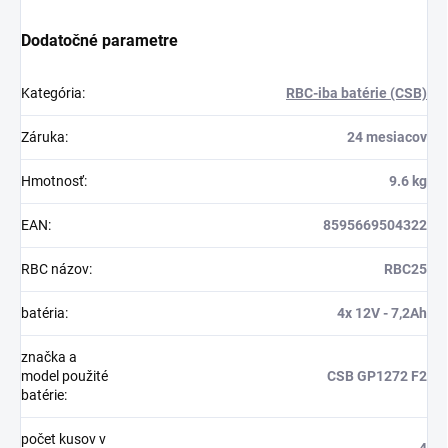
Dodatočné parametre
Kategória
:
RBC-iba batérie (CSB)
Záruka
:
24 mesiacov
Hmotnosť
:
9.6 kg
EAN
:
8595669504322
RBC názov
:
RBC25
batéria
:
4x 12V - 7,2Ah
značka a
model použité
CSB GP1272 F2
batérie
:
počet kusov v