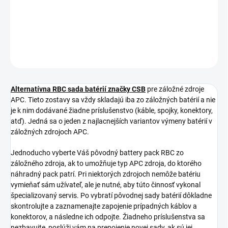
−
+
Pridať do košíka
OPÝTAŤ SA
STRÁŽIŤ
Alternatívna RBC sada batérií značky CSB
pre záložné zdroje
APC. Tieto zostavy sa vždy skladajú iba zo záložných batérií a nie
je k nim dodávané žiadne príslušenstvo (káble, spojky, konektory,
atď). Jedná sa o jeden z najlacnejších variantov výmeny batérií v
záložných zdrojoch APC.
Jednoducho vyberte Váš pôvodný battery pack RBC zo
záložného zdroja, ak to umožňuje typ APC zdroja, do ktorého
náhradný pack patrí. Pri niektorých zdrojoch nemôže batériu
vymieňať sám užívateľ, ale je nutné, aby túto činnosť vykonal
špecializovaný servis. Po vybratí pôvodnej sady batérií dôkladne
skontrolujte a zaznamenajte zapojenie prípadných káblov a
konektorov, a následne ich odpojte. Žiadneho príslušenstva sa
nezbavujte, poslúži vám na prepojenie novej sady, ak sú jej