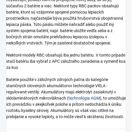
súčasťou 2 batérie a viac. Niektoré typy RBC packov obsahujú
batérie, ktoré sú vzájomne spojené pomocou lepiacich
prostriedkov, najčastejšie býva použitá hrubovrstvá obojstranná
lepiaca páska. Túto pásku môžete nahradiť alebo použiť iný
systém spojenia batérií, napr. batérie uložíte vedľa seba a z
bočných strán omotáte priehľadnou lepiacou izolepou v
niekoľkých vrstvách. Tým je zaistené dostatočné spojenie.
Niektoré modely RBC obsahujú iba jednu batériu. V tomto prípade
stačí batériu iba vybrať z APC záložného zariadenia a vymeniť kus
za kus.
Batérie použité v záložných zdrojoch patria do kategórie
staničných olovených akumulátorov technológie VRLA -
regulované ventily. Akumulátory majú elektrolyt zasiaknutý v
sklolaminátových mikrovláknach (
technológia AGM
), to umožňuje
ich prevádzku v akejkoľvek polohe a pritom nedochádza k úniku
roztoku kyseliny sírovej. Akumulátory sú však viac citlivé na
prebíjanie a vysoké teploty, a to môže viesť k skráteniu životnosti.