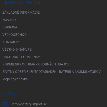
i
INFORMÁCIE PRE VÁS
e
ZÁKLADNÉ INFORMÁCIE
NOVINKY
DOPRAVA
VEĽKOOBCHOD
KONTAKTY
VŠETKO O NÁKUPE
OBCHODNÉ PODMIENKY
PODMIENKY OCHRANY OSOBNÝCH ÚDAJOV
SPÄTNÝ ODBER ELEKTROZARIADENÍ, BATÉRIÍ A AKUMULÁTOROV
Moja objednávka
KONTAKT
info
@
battery-import.sk