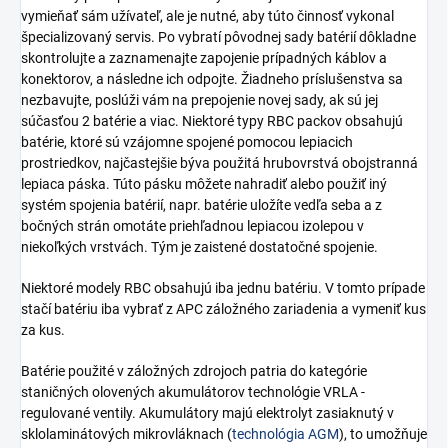
vymieňať sám užívateľ, ale je nutné, aby túto činnosť vykonal
špecializovaný servis. Po vybratí pôvodnej sady batérií dôkladne
skontrolujte a zaznamenajte zapojenie prípadných káblov a
konektorov, a následne ich odpojte. Žiadneho príslušenstva sa
nezbavujte, poslúži vám na prepojenie novej sady, ak sú jej
súčasťou 2 batérie a viac. Niektoré typy RBC packov obsahujú
batérie, ktoré sú vzájomne spojené pomocou lepiacich
prostriedkov, najčastejšie býva použitá hrubovrstvá obojstranná
lepiaca páska. Túto pásku môžete nahradiť alebo použiť iný
systém spojenia batérií, napr. batérie uložíte vedľa seba a z
bočných strán omotáte priehľadnou lepiacou izolepou v
niekoľkých vrstvách. Tým je zaistené dostatočné spojenie.
Niektoré modely RBC obsahujú iba jednu batériu. V tomto prípade
stačí batériu iba vybrať z APC záložného zariadenia a vymeniť kus
za kus.
Batérie použité v záložných zdrojoch patria do kategórie
staničných olovených akumulátorov technológie VRLA -
regulované ventily. Akumulátory majú elektrolyt zasiaknutý v
sklolaminátových mikrovláknach (
technológia AGM
), to umožňuje