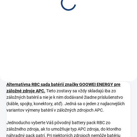
€17,40
€14,15 bez DPH
Do košíka
Alternatívne príslušenstvo pre
APC RBC
Alternatívna RBC sada batérií značky GOOWEI ENERGY pre
záložné zdroje APC.
Tieto zostavy sa vždy skladajú iba zo
záložných batérií a nie je k nim dodávané žiadne príslušenstvo
(káble, spojky, konektory, atď). Jedná sa o jeden z najlacnejších
variantov výmeny batérií v záložných zdrojoch APC.
Jednoducho vyberte Váš pôvodný battery pack RBC zo
záložného zdroja, ak to umožňuje typ APC zdroja, do ktorého
náhradný pack patrí. Pri niektorých zdrojoch nemôže batériu