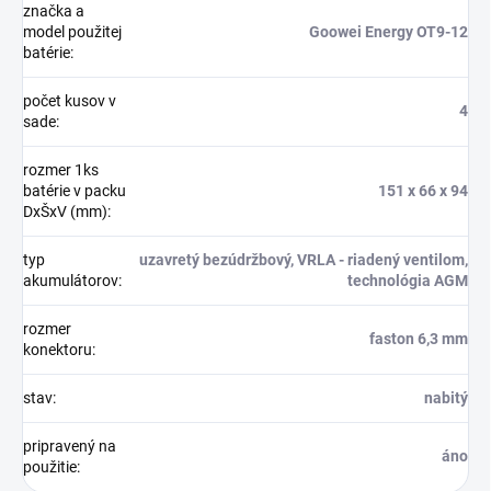
značka a
model použitej
Goowei Energy OT9-12
batérie
:
počet kusov v
4
sade
:
rozmer 1ks
batérie v packu
151 x 66 x 94
DxŠxV (mm)
:
typ
uzavretý bezúdržbový, VRLA - riadený ventilom,
akumulátorov
:
technológia AGM
rozmer
faston 6,3 mm
konektoru
:
stav
:
nabitý
pripravený na
áno
použitie
: