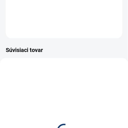
−
+
Pridať do košíka
OPÝTAŤ SA
STRÁŽIŤ
Súvisiaci tovar
E6990
NA DOTAZ
APC RBC24 alternatívne
príslušenstvo, hlavný
kábel