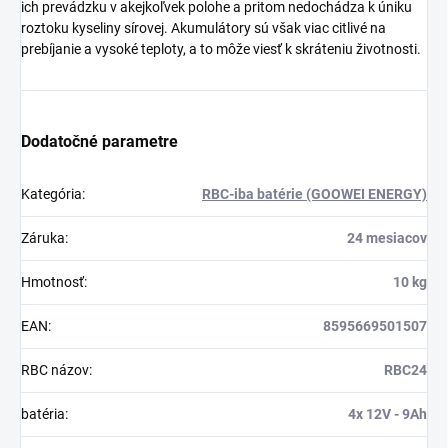
ich prevádzku v akejkoľvek polohe a pritom nedochádza k úniku
roztoku kyseliny sírovej. Akumulátory sú však viac citlivé na
prebíjanie a vysoké teploty, a to môže viesť k skráteniu životnosti.
Dodatočné parametre
Kategória
:
RBC-iba batérie (GOOWEI ENERGY)
Záruka
:
24 mesiacov
Hmotnosť
:
10 kg
EAN
:
8595669501507
RBC názov
:
RBC24
batéria
:
4x 12V - 9Ah