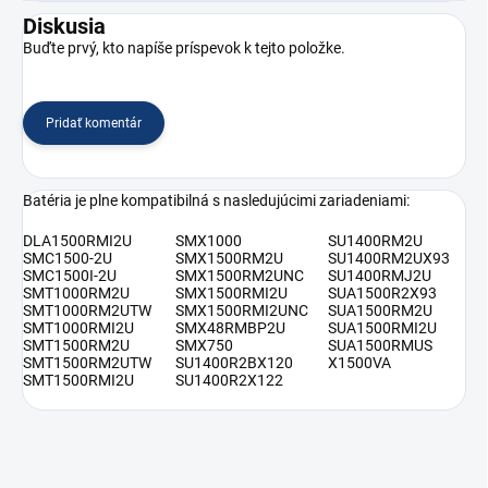
Diskusia
Buďte prvý, kto napíše príspevok k tejto položke.
Pridať komentár
Batéria je plne kompatibilná s nasledujúcimi zariadeniami:
DLA1500RMI2U
SMX1000
SU1400RM2U
SMC1500-2U
SMX1500RM2U
SU1400RM2UX93
SMC1500I-2U
SMX1500RM2UNC
SU1400RMJ2U
SMT1000RM2U
SMX1500RMI2U
SUA1500R2X93
SMT1000RM2UTW
SMX1500RMI2UNC
SUA1500RM2U
SMT1000RMI2U
SMX48RMBP2U
SUA1500RMI2U
SMT1500RM2U
SMX750
SUA1500RMUS
SMT1500RM2UTW
SU1400R2BX120
X1500VA
SMT1500RMI2U
SU1400R2X122