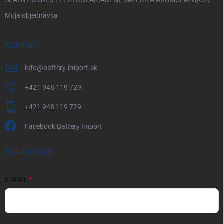
Moja objednávka
KONTAKT
info
@
battery-import.sk
+421 948 119 729
+421 948 119 729
Facebook Battery Import
PRIHLÁSENIE
E-MAIL