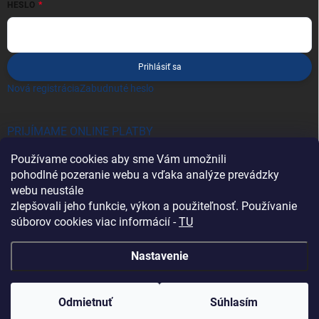
HESLO
Prihlásiť sa
Nová registrácia
Zabudnuté heslo
PRIJÍMAME ONLINE PLATBY
Používame cookies aby sme Vám umožnili
pohodlné pozeranie webu a vďaka analýze prevádzky
webu neustále
zlepšovali jeho funkcie, výkon a použiteľnosť. Používanie
súborov cookies viac informácií -
TU
Heureka.sk
Nastavenie
Copyright 2026
Battery Import SK
. Všetky práva vyhradené.
Odmietnuť
Súhlasím
Vytvoril Shoptet